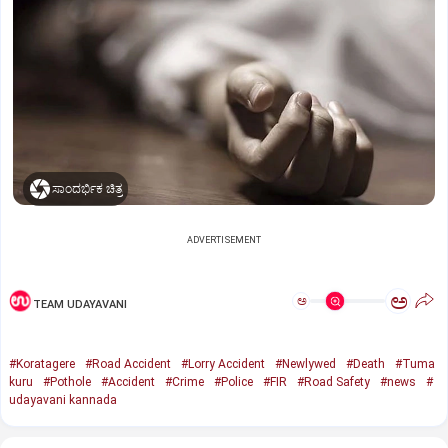
ಸಾಂದರ್ಭಿಕ ಚಿತ್ರ
ADVERTISEMENT
ಅ
ಅ
TEAM UDAYAVANI
#Koratagere
#Road Accident
#Lorry Accident
#Newlywed
#Death
#Tuma
kuru
#Pothole
#Accident
#Crime
#Police
#FIR
#Road Safety
#news
#
udayavani kannada