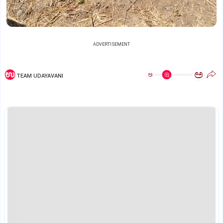
ADVERTISEMENT
ಅ
ಅ
TEAM UDAYAVANI