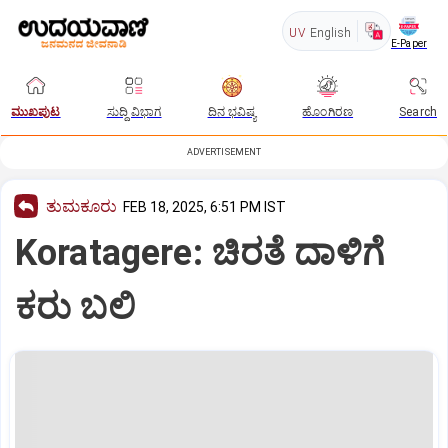
UV
English
E-Paper
ಮುಖಪುಟ
ಸುದ್ದಿ ವಿಭಾಗ
ದಿನ ಭವಿಷ್ಯ
ಹೊಂಗಿರಣ
Search
ADVERTISEMENT
ತುಮಕೂರು
FEB 18, 2025, 6:51 PM IST
Koratagere: ಚಿರತೆ ದಾಳಿಗೆ
ಕರು ಬಲಿ