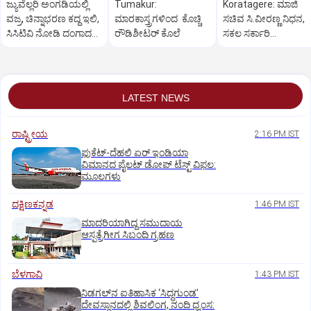
ಜ್ಯುವೆಲ್ಲರಿ ಅಂಗಡಿಯಲ್ಲಿ
Tumakur:
Koratagere: ಮಾಜಿ
ವಜ್ರ, ಚಿನ್ನಾಭರಣ ಕದ್ದ ಇಲಿ,
ಮಾರಕಾಸ್ತ್ರಗಳಿಂದ ಕೊಚ್ಚಿ
ಸಚಿವ ಸಿ.ವೀರಣ್ಣ ನಿಧನ,
ಸಿಸಿಟಿವಿ ನೋಡಿ ದಂಗಾದ
ರೌಡಿಶೀಟರ್ ಕೊಲೆ
ಸಕಲ ಸರ್ಕಾರಿ
ಸಿಬ್ಬಂದಿ
ಗೌರವಗಳೊಂದಿಗೆ
ಅಂತ್ಯಸಂಸ್ಕಾರ
LATEST NEWS
ರಾಷ್ಟ್ರೀಯ
2:16 PM IST
ಫುಕೆಟ್‌-ದೆಹಲಿ ಏರ್‌ ಇಂಡಿಯಾ
ವಿಮಾನದ ಪೈಲಟ್‌ ಡೋಪ್‌ ಟೆಸ್ಟ್‌ ವಿಫಲ:
ಮೂಲಗಳು
ದಕ್ಷಿಣಕನ್ನಡ
1:46 PM IST
ಮಾದರಿಯಾಗಿದ್ದ ಸಮುದಾಯ
ಆಸ್ಪತ್ರೆಗೀಗ ಸಿಬಂದಿ ಗ್ರಹಣ
ಬೆಳಗಾವಿ
1:43 PM IST
ನಿಡಗಲ್‌ನ ಐತಿಹಾಸಿಕ ‘ಸಿದ್ಧಗುಂಡ’
ದೇವಸ್ಥಾನದಲ್ಲಿ ಶಿವಲಿಂಗ, ನಂದಿ ಧ್ವಂಸ: