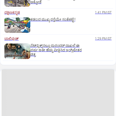
ಆಕ್ರೋಶ
ದಕ್ಷಿಣಕನ್ನಡ
1:41 PM IST
ಕಡಬದ ಮುಖ್ಯ ರಸ್ತೆಯೇ ಸಂತೆಕಟ್ಟೆ !
ಬಾಲಿವುಡ್‌
1:29 PM IST
ನೆಟ್‌ಫ್ಲಿಕ್ಸ್‌ನಲ್ಲೂ ಧುರಂಧರ್‌ ದಾಖಲೆ:ಈ
ವರ್ಷ ಅತೀ ಹೆಚ್ಚು ವೀಕ್ಷಿಸಿದ ಇಂಗ್ಲಿಷೇತರ
ಚಿತ್ರ