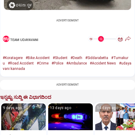
ಘಟನಾ ಸ್ಥಳ
ADVERTISEMENT
ಅ
ಅ
TEAM UDAYAVANI
#Koratagere
#Bike Accident
#Student
#Death
#Siddarabetta
#Tumakur
u
#Road Accident
#Crime
#Police
#Ambulance
#Accident News
#udaya
vani kannada
ADVERTISEMENT
ಇನ್ನಷ್ಟು ಸುದ್ದಿ ಈ ವಿಭಾಗದಿಂದ
9 days ago
13 days ago
14 days ago