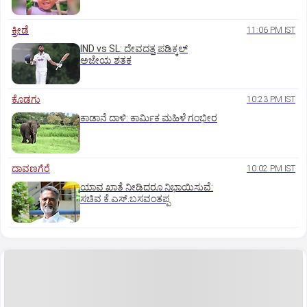
ಕ್ರೀಡೆ
11:06 PM IST
IND vs SL: ದೇವದತ್ತ ಪಡಿಕ್ಕಲ್‌
ಅಜೇಯ ಶತಕ
ಕೊಡಗು
10:23 PM IST
ಕಾಡಾನೆ ದಾಳಿ: ಕಾರ್ಮಿಕ ಮಹಿಳೆ ಗಂಭೀರ
ದಾವಣಗೆರೆ
10:02 PM IST
ಯಾವ ಖಾತೆ ನೀಡಿದರೂ ನಿಭಾಯಿಸುವೆ:
ಸಚಿವ ಕೆ.ಎಸ್.ಬಸವಂತಪ್ಪ