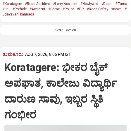
#Koratagere
#Road Accident
#Lorry Accident
#Newlywed
#Death
#Tuma
kuru
#Pothole
#Accident
#Crime
#Police
#FIR
#Road Safety
#news
#
udayavani kannada
ADVERTISEMENT
ತುಮಕೂರು
AUG 7, 2026, 8:06 PM IST
Koratagere: ಭೀಕರ ಬೈಕ್
ಅಪಘಾತ, ಕಾಲೇಜು ವಿದ್ಯಾರ್ಥಿ
ದಾರುಣ ಸಾವು, ಇಬ್ಬರ ಸ್ಥಿತಿ
ಗಂಭೀರ