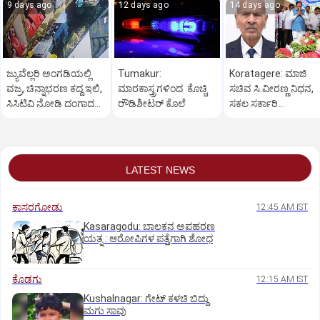
9 days ago
12 days ago
14 days ago
ಜ್ಯುವೆಲ್ಲರಿ ಅಂಗಡಿಯಲ್ಲಿ
Tumakur:
Koratagere: ಮಾಜಿ
ವಜ್ರ, ಚಿನ್ನಾಭರಣ ಕದ್ದ ಇಲಿ,
ಮಾರಕಾಸ್ತ್ರಗಳಿಂದ ಕೊಚ್ಚಿ
ಸಚಿವ ಸಿ.ವೀರಣ್ಣ ನಿಧನ,
ಸಿಸಿಟಿವಿ ನೋಡಿ ದಂಗಾದ
ರೌಡಿಶೀಟರ್ ಕೊಲೆ
ಸಕಲ ಸರ್ಕಾರಿ
ಸಿಬ್ಬಂದಿ
ಗೌರವಗಳೊಂದಿಗೆ
ಅಂತ್ಯಸಂಸ್ಕಾರ
LATEST NEWS
ಕಾಸರಗೋಡು
12:45 AM IST
Kasaragodu: ಬಾಲಕನ ಅಪಹರಣ
ಯತ್ನ : ಆರೋಪಿಗಳ ಪತ್ತೆಗಾಗಿ ಶೋಧ
ಕೊಡಗು
12:15 AM IST
Kushalnagar: ಗೇಟ್ ಕಳಚಿ ಬಿದ್ದು
ಮಗು ಸಾವು