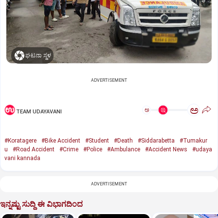
ಘಟನಾ ಸ್ಥಳ
ADVERTISEMENT
ಅ
ಅ
TEAM UDAYAVANI
#Koratagere
#Bike Accident
#Student
#Death
#Siddarabetta
#Tumakur
u
#Road Accident
#Crime
#Police
#Ambulance
#Accident News
#udaya
vani kannada
ADVERTISEMENT
ಇನ್ನಷ್ಟು ಸುದ್ದಿ ಈ ವಿಭಾಗದಿಂದ