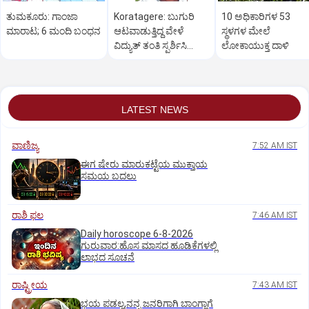
ತುಮಕೂರು: ಗಾಂಜಾ
Koratagere: ಬುಗುರಿ
10 ಅಧಿಕಾರಿಗಳ 53
ಮಾರಾಟ; 6 ಮಂದಿ ಬಂಧನ
ಆಟವಾಡುತ್ತಿದ್ದ ವೇಳೆ
ಸ್ಥಳಗಳ ಮೇಲೆ
ವಿದ್ಯುತ್ ತಂತಿ ಸ್ಪರ್ಶಿಸಿ
ಲೋಕಾಯುಕ್ತ ದಾಳಿ
ವಿದ್ಯಾರ್ಥಿ ಸಾವು
LATEST NEWS
ವಾಣಿಜ್ಯ
7:52 AM IST
ಈಗ ಷೇರು ಮಾರುಕಟ್ಟೆಯ ಮುಕ್ತಾಯ
ಸಮಯ ಬದಲು
ರಾಶಿ ಫಲ
7:46 AM IST
Daily horoscope 6-8-2026
ಗುರುವಾರ:ಹೊಸ ಮಾಸದ ಹೂಡಿಕೆಗಳಲ್ಲಿ
ಲಾಭದ ಸೂಚನೆ
ರಾಷ್ಟ್ರೀಯ
7:43 AM IST
ಭಯ ಪಡಲ್ಲ,ನನ್ನ ಜನರಿಗಾಗಿ ಬಾಂಗ್ಲಾಗೆ