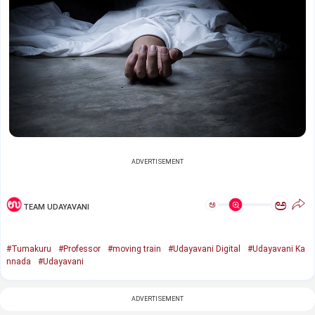
ADVERTISEMENT
ಅ
ಅ
TEAM UDAYAVANI
#Tumakuru
#Professor
#moving train
#Udayavani Digital
#Udayavani Ka
nnada
#Udayavani
ADVERTISEMENT