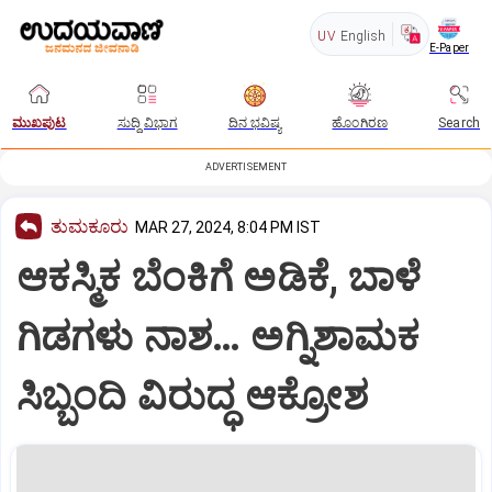
UV
English
E-Paper
ಮುಖಪುಟ
ಸುದ್ದಿ ವಿಭಾಗ
ದಿನ ಭವಿಷ್ಯ
ಹೊಂಗಿರಣ
Search
ADVERTISEMENT
ತುಮಕೂರು
MAR 27, 2024, 8:04 PM IST
ಆಕಸ್ಮಿಕ ಬೆಂಕಿಗೆ ಅಡಿಕೆ, ಬಾಳೆ
ಗಿಡಗಳು ನಾಶ… ಅಗ್ನಿಶಾಮಕ
ಸಿಬ್ಬಂದಿ ವಿರುದ್ಧ ಆಕ್ರೋಶ