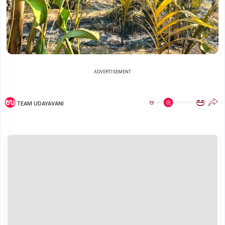
ADVERTISEMENT
ಅ
ಅ
TEAM UDAYAVANI