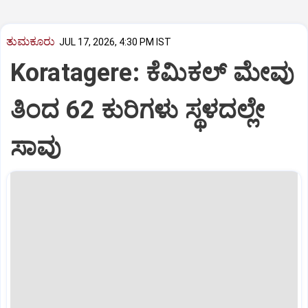
ತುಮಕೂರು
JUL 17, 2026, 4:30 PM IST
Koratagere: ಕೆಮಿಕಲ್ ಮೇವು
ತಿಂದ 62 ಕುರಿಗಳು ಸ್ಥಳದಲ್ಲೇ
ಸಾವು