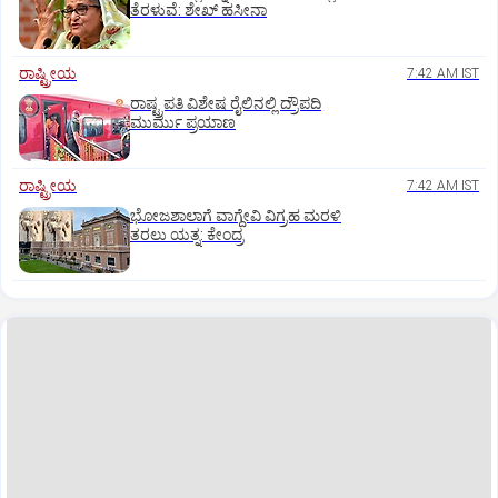
ತೆರಳುವೆ: ಶೇಖ್‌ ಹಸೀನಾ
ರಾಷ್ಟ್ರೀಯ
7:42 AM IST
ರಾಷ್ಟ್ರಪತಿ ವಿಶೇಷ ರೈಲಿನಲ್ಲಿ ದ್ರೌಪದಿ
ಮುರ್ಮು ಪ್ರಯಾಣ
ರಾಷ್ಟ್ರೀಯ
7:42 AM IST
ಭೋಜಶಾಲಾಗೆ ವಾಗ್ದೇವಿ ವಿಗ್ರಹ ಮರಳಿ
ತರಲು ಯತ್ನ: ಕೇಂದ್ರ