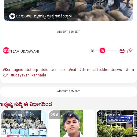
62 ಕುರಿಗಳು ಮೃತಪಟ್ಟ ಸ್ಥಳಕ್ಕೆ ತಹಶೀಲ್ದಾರ್ ಮಂಜುನಾಥ್ ಭೇಟಿ
ADVERTISEMENT
ಅ
ಅ
TEAM UDAYAVANI
#Koratagere
#sheep
#die
#on spot
#eat
#chemical fodder
#news
#tum
kur
#udayavani kannada
ADVERTISEMENT
ಇನ್ನಷ್ಟು ಸುದ್ದಿ ಈ ವಿಭಾಗದಿಂದ
21 days ago
25 days ago
28 days ago