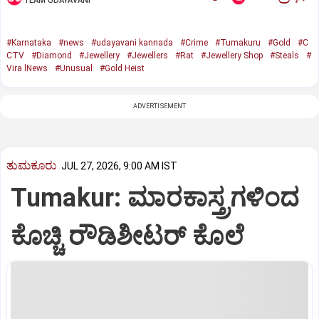
TEAM UDAYAVANI
#Karnataka
#news
#udayavani kannada
#Crime
#Tumakuru
#Gold
#C
CTV
#Diamond
#Jewellery
#Jewellers
#Rat
#Jewellery Shop
#Steals
#
Vira lNews
#Unusual
#Gold Heist
ADVERTISEMENT
ತುಮಕೂರು
JUL 27, 2026, 9:00 AM IST
Tumakur: ಮಾರಕಾಸ್ತ್ರಗಳಿಂದ
ಕೊಚ್ಚಿ ರೌಡಿಶೀಟರ್ ಕೊಲೆ