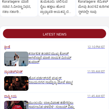
Koratagere: ಮಾಜಿ
ತುಮಕೂರು: ಚಲಿಸುವ
Koratagere: ಕೆಮಿಕಲ್
ಸಚಿವ ಸಿ.ವೀರಣ್ಣ ನಿಧನ,
ರೈಲು ಹತ್ತಲು ಹೋದ
ಮೇವು ತಿಂದ 62 ಕುರಿಗಳ
ಸಕಲ ಸರ್ಕಾರಿ
ಪ್ರಾಧ್ಯಾಪಕಿ ಆಯತಪ್ಪಿ ಬಿದ್ದು
ಸ್ಥಳದಲ್ಲೇ ಸಾವು
ಗೌರವಗಳೊಂದಿಗೆ
ದುರ್ಮರಣ
ಅಂತ್ಯಸಂಸ್ಕಾರ
LATEST NEWS
ಕ್ರೀಡೆ
12:10 PM IST
ಕರ್ನಾಟಕ ತಂಡದ ಮುಖ್ಯ ಕೋಚ್‌
ಆಗಲಿದ್ದಾರೆ ಮಾಜಿ ನಾಯಕ ವಿನಯ್‌
ಕುಮಾರ್
ಸ್ಯಾಂಡಲ್‌ವುಡ್‌
11:55 AM IST
ಹೊಸ ವರ್ಶನ್‌ನಲ್ಲಿ ಪುಷ್ಕರ್‌:
ವಿಜಯನಗರ ಸಾಮ್ರಾಜ್ಯ ಮೇಲೆ ಕಣ್ಣು!
ರಾಷ್ಟ್ರೀಯ
11:45 AM IST
ಮುಂಬಯಿ: ಬಾಲ್ಯವಿವಾಹ ತಡೆಗಟ್ಟಲು
ಸಾರ್ವಜನಿಕ ಚಳವಳಿ- ಸಂಜಯ್‌ ವಿಷ್ಣು