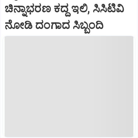
ಚಿನ್ನಾಭರಣ ಕದ್ದ ಇಲಿ, ಸಿಸಿಟಿವಿ
ನೋಡಿ ದಂಗಾದ ಸಿಬ್ಬಂದಿ