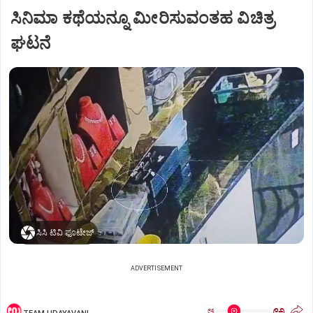
ಸಿನಿಮಾ ಕಥೆಯನ್ನೂ ಮೀರಿಸುವಂತಹ ವಿಚಿತ್ರ
ಘಟನೆ
ಸಿಸಿ ಟಿವಿ ಫೂಟೇಜ್‌
ADVERTISEMENT
ಅ
ಅ