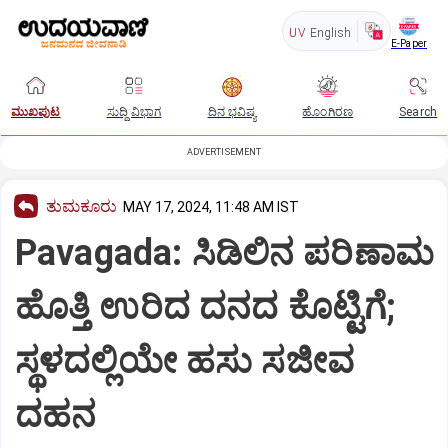
UV
English
E-Paper
ಮುಖಪುಟ
ಸುದ್ದಿ ವಿಭಾಗ
ದಿನ ಭವಿಷ್ಯ
ಹೊಂಗಿರಣ
Search
ADVERTISEMENT
ತುಮಕೂರು
MAY 17, 2024, 11:48 AM IST
Pavagada: ಸಿಡಿಲಿನ ಪರಿಣಾಮ
ಹೊತ್ತಿ ಉರಿದ ದನದ ಕೊಟ್ಟಿಗೆ;
ಸ್ಥಳದಲ್ಲಿಯೇ ಹಸು ಸಜೀವ
ದಹನ