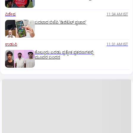
ವಿಶೇಷ
11:34 AM IST
ಬದಲಾದ ಬಿಜೆಪಿ 'ಡಿಜಿಟಲ್‌ ಪ್ರಚಾರ'
ಉಡುಪಿ
11:31 AM IST
ಕೊಲ್ಲೂರು:ಎರಡು ಪ್ರತ್ಯೇಕ ಪ್ರಕರಣಗಳಲ್ಲಿ
ಮೂವರ ಬಂಧನ