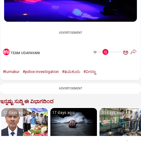
ADVERTISEMENT
ಅ
ಅ
TEAM UDAYAVANI
#tumakur
#police investiigation
#ತುಮಕೂರು
#ವೀರಣ್ಣ
ADVERTISEMENT
ಇನ್ನಷ್ಟು ಸುದ್ದಿ ಈ ವಿಭಾಗದಿಂದ
12 days ago
17 days ago
20 days ago