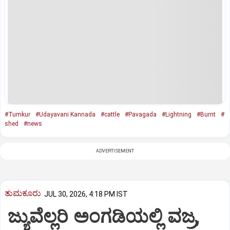
#Tumkur
#Udayavani Kannada
#cattle
#Pavagada
#Lightning
#Burnt
#
shed
#news
ADVERTISEMENT
ತುಮಕೂರು
JUL 30, 2026, 4:18 PM IST
ಜ್ಯುವೆಲ್ಲರಿ ಅಂಗಡಿಯಲ್ಲಿ ವಜ್ರ,