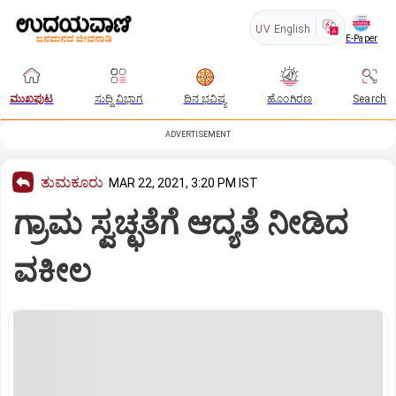
UV
English
E-Paper
ಮುಖಪುಟ
ಸುದ್ದಿ ವಿಭಾಗ
ದಿನ ಭವಿಷ್ಯ
ಹೊಂಗಿರಣ
Search
ADVERTISEMENT
ತುಮಕೂರು
MAR 22, 2021, 3:20 PM IST
ಗ್ರಾಮ ಸ್ವಚ್ಛತೆಗೆ ಆದ್ಯತೆ ನೀಡಿದ
ವಕೀಲ