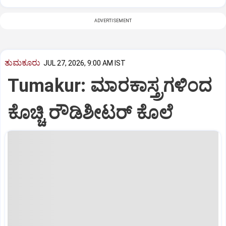
ADVERTISEMENT
ತುಮಕೂರು
JUL 27, 2026, 9:00 AM IST
Tumakur: ಮಾರಕಾಸ್ತ್ರಗಳಿಂದ
ಕೊಚ್ಚಿ ರೌಡಿಶೀಟರ್ ಕೊಲೆ