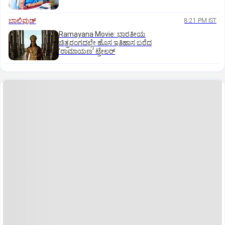
ಬಾಲಿವುಡ್‌
8:21 PM IST
Ramayana Movie: ಭಾರತೀಯ
ಚಿತ್ರರಂಗದಲ್ಲೇ ಹೊಸ ಇತಿಹಾಸ ಬರೆದ
ʼರಾಮಾಯಣʼ ಟ್ರೇಲರ್