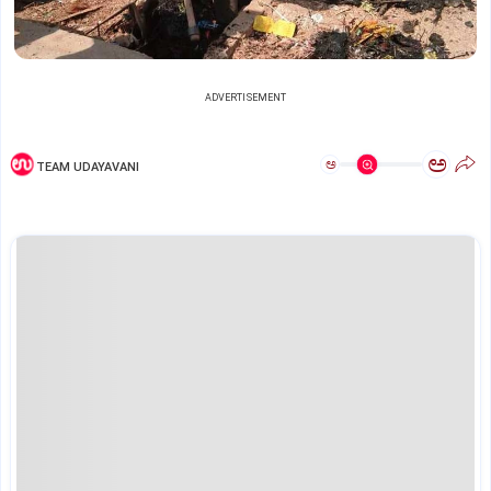
ADVERTISEMENT
ಅ
ಅ
TEAM UDAYAVANI