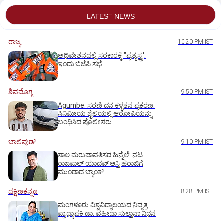
LATEST NEWS
ರಾಜ್ಯ
10:20 PM IST
ಅಧಿವೇಶನದಲ್ಲಿ ಸರಕಾರಕ್ಕೆ "ಪ್ರತ್ಯಸ್ತ್ರ':
ಇಂದು ಬಿಜೆಪಿ ಸಭೆ
ಶಿವಮೊಗ್ಗ
9:50 PM IST
Agumbe: ಸರಣಿ ದನ ಕಳ್ಳತನ ಪ್ರಕರಣ:
ಸಿನಿಮೀಯ ಶೈಲಿಯಲ್ಲಿ ಆರೋಪಿಯನ್ನು
ಬಂಧಿಸಿದ ಪೊಲೀಸರು
ಬಾಲಿವುಡ್‌
9:10 PM IST
ಸಾಲ ಮರುಪಾವತಿಸದ ಹಿನ್ನೆಲೆ: ನಟ
ರಾಜಪಾಲ್ ಯಾದವ್‌ ಆಸ್ತಿ ಹರಾಜಿಗೆ
ಮುಂದಾದ ಬ್ಯಾಂಕ್
ದಕ್ಷಿಣಕನ್ನಡ
8:28 PM IST
ಮಂಗಳೂರು ವಿಶ್ವವಿದ್ಯಾಲಯದ ನಿವೃತ್ತ
ಪ್ರಾಧ್ಯಾಪಕಿ ಡಾ. ವಹೀದಾ ಸುಲ್ತಾನಾ ನಿಧನ