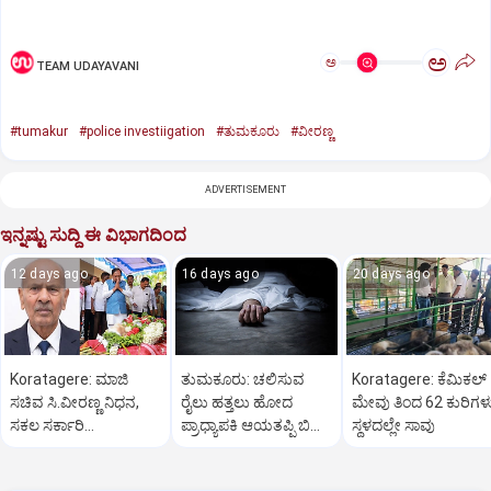
ಅ
ಅ
TEAM UDAYAVANI
#tumakur
#police investiigation
#ತುಮಕೂರು
#ವೀರಣ್ಣ
ADVERTISEMENT
ಇನ್ನಷ್ಟು ಸುದ್ದಿ ಈ ವಿಭಾಗದಿಂದ
12 days ago
16 days ago
20 days ago
Koratagere: ಮಾಜಿ
ತುಮಕೂರು: ಚಲಿಸುವ
Koratagere: ಕೆಮಿಕಲ್
ಸಚಿವ ಸಿ.ವೀರಣ್ಣ ನಿಧನ,
ರೈಲು ಹತ್ತಲು ಹೋದ
ಮೇವು ತಿಂದ 62 ಕುರಿಗಳ
ಸಕಲ ಸರ್ಕಾರಿ
ಪ್ರಾಧ್ಯಾಪಕಿ ಆಯತಪ್ಪಿ ಬಿದ್ದು
ಸ್ಥಳದಲ್ಲೇ ಸಾವು
ಗೌರವಗಳೊಂದಿಗೆ
ದುರ್ಮರಣ
ಅಂತ್ಯಸಂಸ್ಕಾರ