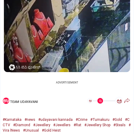
ಸಿಸಿ ಟಿವಿ ಫೂಟೇಜ್‌
ADVERTISEMENT
ಅ
ಅ
TEAM UDAYAVANI
#Karnataka
#news
#udayavani kannada
#Crime
#Tumakuru
#Gold
#C
CTV
#Diamond
#Jewellery
#Jewellers
#Rat
#Jewellery Shop
#Steals
#
Vira lNews
#Unusual
#Gold Heist