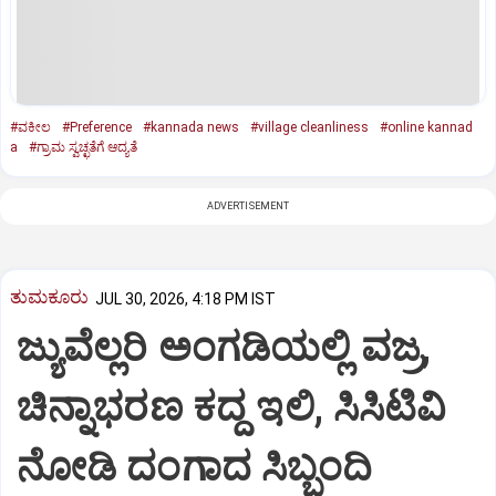
#ವಕೀಲ
#Preference
#kannada news
#village cleanliness
#online kannad
a
#ಗ್ರಾಮ ಸ್ವಚ್ಛತೆಗೆ ಆದ್ಯತೆ
ADVERTISEMENT
ತುಮಕೂರು
JUL 30, 2026, 4:18 PM IST
ಜ್ಯುವೆಲ್ಲರಿ ಅಂಗಡಿಯಲ್ಲಿ ವಜ್ರ,
ಚಿನ್ನಾಭರಣ ಕದ್ದ ಇಲಿ, ಸಿಸಿಟಿವಿ
ನೋಡಿ ದಂಗಾದ ಸಿಬ್ಬಂದಿ