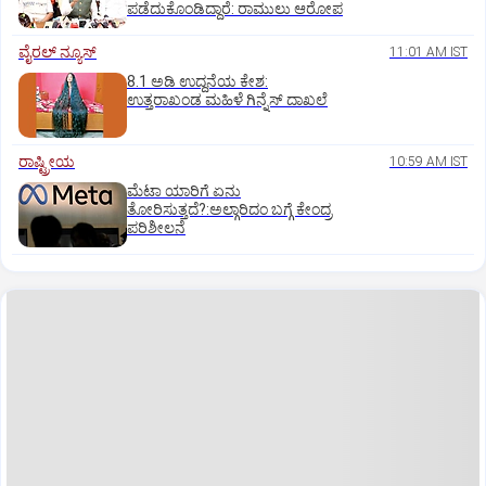
ಪಡೆದುಕೊಂಡಿದ್ದಾರೆ: ರಾಮುಲು ಆರೋಪ
ವೈರಲ್ ನ್ಯೂಸ್
11:01 AM IST
8.1 ಅಡಿ ಉದ್ದನೆಯ ಕೇಶ:
ಉತ್ತರಾಖಂಡ ಮಹಿಳೆ ಗಿನ್ನೆಸ್‌ ದಾಖಲೆ
ರಾಷ್ಟ್ರೀಯ
10:59 AM IST
ಮೆಟಾ ಯಾರಿಗೆ ಏನು
ತೋರಿಸುತ್ತದೆ?:ಅಲ್ಗಾರಿದಂ ಬಗ್ಗೆ ಕೇಂದ್ರ
ಪರಿಶೀಲನೆ