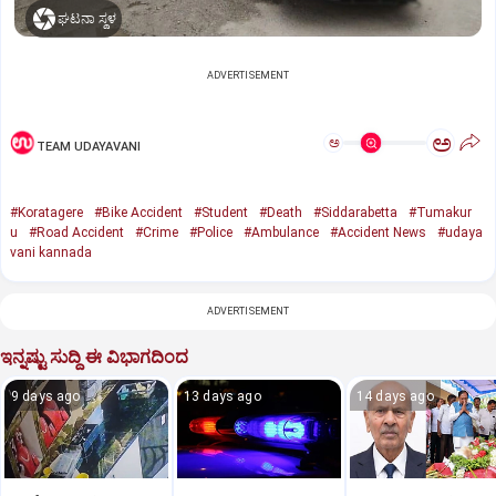
ಘಟನಾ ಸ್ಥಳ
ADVERTISEMENT
ಅ
ಅ
TEAM UDAYAVANI
#Koratagere
#Bike Accident
#Student
#Death
#Siddarabetta
#Tumakur
u
#Road Accident
#Crime
#Police
#Ambulance
#Accident News
#udaya
vani kannada
ADVERTISEMENT
ಇನ್ನಷ್ಟು ಸುದ್ದಿ ಈ ವಿಭಾಗದಿಂದ
9 days ago
13 days ago
14 days ago