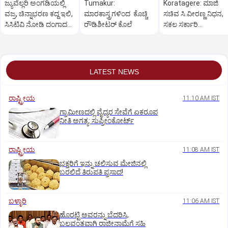
ಜ್ಯುವೆಲ್ಲರಿ ಅಂಗಡಿಯಲ್ಲಿ
Tumakur:
Koratagere: ಮಾಜಿ
ವಜ್ರ, ಚಿನ್ನಾಭರಣ ಕದ್ದ ಇಲಿ,
ಮಾರಕಾಸ್ತ್ರಗಳಿಂದ ಕೊಚ್ಚಿ
ಸಚಿವ ಸಿ.ವೀರಣ್ಣ ನಿಧನ,
ಸಿಸಿಟಿವಿ ನೋಡಿ ದಂಗಾದ
ರೌಡಿಶೀಟರ್ ಕೊಲೆ
ಸಕಲ ಸರ್ಕಾರಿ
ಸಿಬ್ಬಂದಿ
ಗೌರವಗಳೊಂದಿಗೆ
ಅಂತ್ಯಸಂಸ್ಕಾರ
LATEST NEWS
ರಾಷ್ಟ್ರೀಯ
11:10 AM IST
ಗ್ರಾಮೀಣದಲ್ಲಿ ವೈದ್ಯರ ಸೇವೆಗೆ ಏಕರೂಪ
ನೀತಿ ಅಗತ್ಯ: ಸುಪ್ರೀಂಕೋರ್ಟ್‌
ರಾಷ್ಟ್ರೀಯ
11:08 AM IST
ಭಕ್ತರಿಗೆ ಇನ್ನು ಚಲಿಸುವ ಮೇಜಿನಲ್ಲಿ
ಬರಲಿದೆ ತಿರುಪತಿ ಪ್ರಸಾದ!
ಬಳ್ಳಾರಿ
11:06 AM IST
ಹೊರಟ್ಟಿ ಅವರನ್ನು ಬೆದರಿಸಿ,
ಬಲವಂತವಾಗಿ ರಾಜೀನಾಮೆಗೆ ಸಹಿ