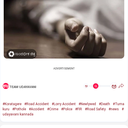
ಸಾಂದರ್ಭಿಕ ಚಿತ್ರ
ADVERTISEMENT
ಅ
ಅ
TEAM UDAYAVANI
#Koratagere
#Road Accident
#Lorry Accident
#Newlywed
#Death
#Tuma
kuru
#Pothole
#Accident
#Crime
#Police
#FIR
#Road Safety
#news
#
udayavani kannada