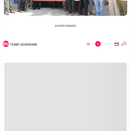
ADVERTISEMENT
ಅ
ಅ
TEAM UDAYAVANI