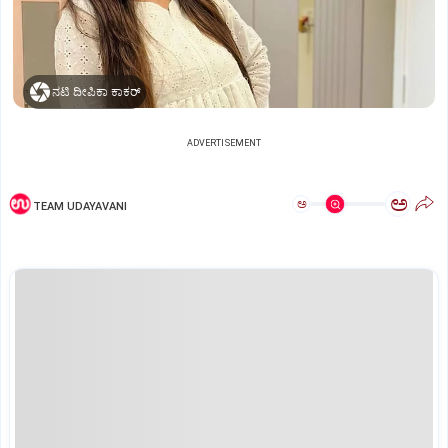
ನಟಿ ದೀಪಿಕಾ ಕಾಕರ್
ADVERTISEMENT
ಅ
ಅ
TEAM UDAYAVANI