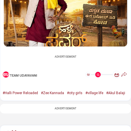
ADVERTISEMENT
ಅ
ಅ
TEAM UDAYAVANI
#Halli Power Reloaded
#Zee Kannada
#city girls
#village life
#Akul Balaji
ADVERTISEMENT