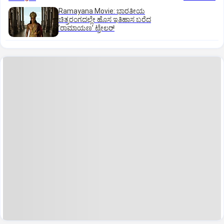
Ramayana Movie: ಭಾರತೀಯ
ಚಿತ್ರರಂಗದಲ್ಲೇ ಹೊಸ ಇತಿಹಾಸ ಬರೆದ
ʼರಾಮಾಯಣʼ ಟ್ರೇಲರ್