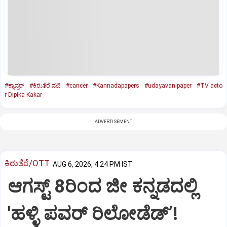
#ಕ್ಯಾನ್ಸರ್‌
#ಕಿರುತೆರೆ ನಟಿ
#cancer
#Kannadapapers
#udayavanipaper
#TV acto
r Dipika Kakar ‌
ADVERTISEMENT
ಕಿರುತೆರೆ/OTT
AUG 6, 2026, 4:24 PM IST
ಆಗಸ್ಟ್ 8ರಿಂದ ಜೀ ಕನ್ನಡದಲ್ಲಿ
'ಹಳ್ಳಿ ಪವರ್ ರಿಲೋಡೆಡ್ʼ!