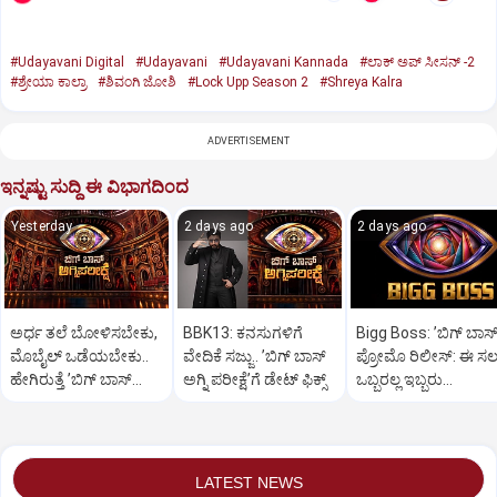
#Udayavani Digital
#Udayavani
#Udayavani Kannada
#ಲಾಕ್ ಅಪ್ ಸೀಸನ್‌ -2
#ಶ್ರೇಯಾ ಕಾಲ್ರಾ
#ಶಿವಂಗಿ ಜೋಶಿ
#Lock Upp Season 2
#Shreya Kalra
ADVERTISEMENT
ಇನ್ನಷ್ಟು ಸುದ್ದಿ ಈ ವಿಭಾಗದಿಂದ
Yesterday
2 days ago
2 days ago
ಅರ್ಧ ತಲೆ ಬೋಳಿಸಬೇಕು,
BBK13: ಕನಸುಗಳಿಗೆ
Bigg Boss: ʼಬಿಗ್‌ ಬಾಸ್‌
ಮೊಬೈಲ್‌ ಒಡೆಯಬೇಕು..
ವೇದಿಕೆ ಸಜ್ಜು.. ʼಬಿಗ್‌ ಬಾಸ್‌
ಪ್ರೋಮೊ ರಿಲೀಸ್:‌ ಈ ಸ
ಹೇಗಿರುತ್ತೆ ‌ʼಬಿಗ್ ಬಾಸ್‌
ಅಗ್ನಿ ಪರೀಕ್ಷೆʼಗೆ ಡೇಟ್‌ ಫಿಕ್ಸ್
ಒಬ್ಬರಲ್ಲ ಇಬ್ಬರು
ಅಗ್ನಿಪರೀಕ್ಷೆʼ?
ನಿರೂಪಕರು?
LATEST NEWS