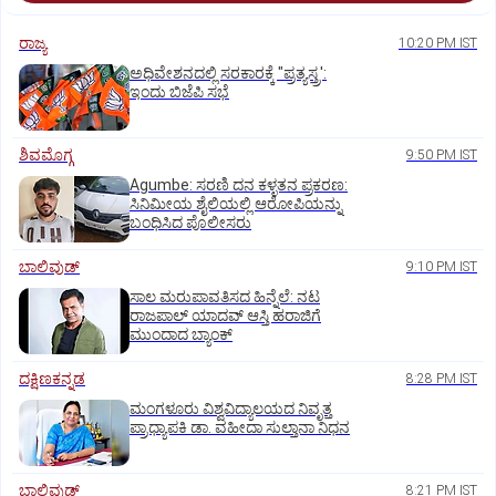
ರಾಜ್ಯ
10:20 PM IST
ಅಧಿವೇಶನದಲ್ಲಿ ಸರಕಾರಕ್ಕೆ "ಪ್ರತ್ಯಸ್ತ್ರ':
ಇಂದು ಬಿಜೆಪಿ ಸಭೆ
ಶಿವಮೊಗ್ಗ
9:50 PM IST
Agumbe: ಸರಣಿ ದನ ಕಳ್ಳತನ ಪ್ರಕರಣ:
ಸಿನಿಮೀಯ ಶೈಲಿಯಲ್ಲಿ ಆರೋಪಿಯನ್ನು
ಬಂಧಿಸಿದ ಪೊಲೀಸರು
ಬಾಲಿವುಡ್‌
9:10 PM IST
ಸಾಲ ಮರುಪಾವತಿಸದ ಹಿನ್ನೆಲೆ: ನಟ
ರಾಜಪಾಲ್ ಯಾದವ್‌ ಆಸ್ತಿ ಹರಾಜಿಗೆ
ಮುಂದಾದ ಬ್ಯಾಂಕ್
ದಕ್ಷಿಣಕನ್ನಡ
8:28 PM IST
ಮಂಗಳೂರು ವಿಶ್ವವಿದ್ಯಾಲಯದ ನಿವೃತ್ತ
ಪ್ರಾಧ್ಯಾಪಕಿ ಡಾ. ವಹೀದಾ ಸುಲ್ತಾನಾ ನಿಧನ
ಬಾಲಿವುಡ್‌
8:21 PM IST