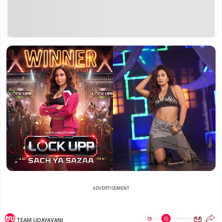
ADVERTISEMENT
ಅ
ಅ
TEAM UDAYAVANI