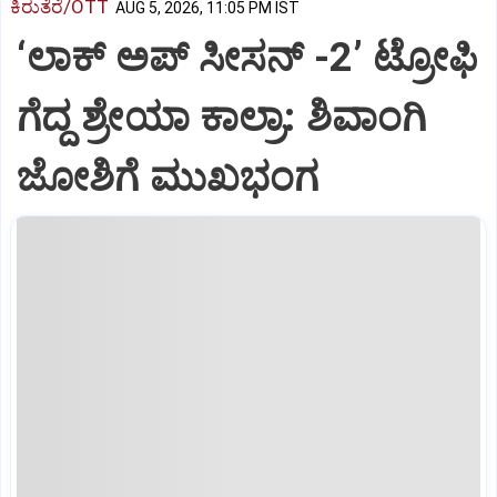
ಕಿರುತೆರೆ/OTT
AUG 5, 2026, 11:05 PM IST
‘ಲಾಕ್ ಅಪ್ ಸೀಸನ್‌ -2ʼ ಟ್ರೋಫಿ
ಗೆದ್ದ ಶ್ರೇಯಾ ಕಾಲ್ರಾ: ಶಿವಾಂಗಿ
ಜೋಶಿಗೆ ಮುಖಭಂಗ