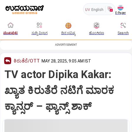
UV
English
E-Paper
ಮುಖಪುಟ
ಸುದ್ದಿ ವಿಭಾಗ
ದಿನ ಭವಿಷ್ಯ
ಹೊಂಗಿರಣ
Search
ADVERTISEMENT
ಕಿರುತೆರೆ/OTT
MAY 28, 2025, 9:05 AM IST
TV actor Dipika Kakar:
ಖ್ಯಾತ ಕಿರುತೆರೆ ನಟಿಗೆ ಮಾರಕ
ಕ್ಯಾನ್ಸರ್ – ಫ್ಯಾನ್ಸ್‌ ಶಾಕ್