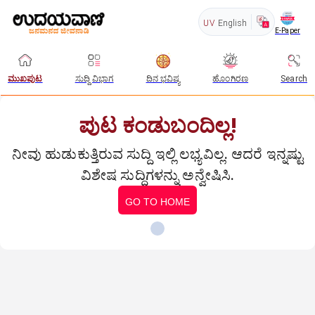
UV
English
E-Paper
ಮುಖಪುಟ
ಸುದ್ದಿ ವಿಭಾಗ
ದಿನ ಭವಿಷ್ಯ
ಹೊಂಗಿರಣ
Search
ಪುಟ ಕಂಡುಬಂದಿಲ್ಲ!
ನೀವು ಹುಡುಕುತ್ತಿರುವ ಸುದ್ದಿ ಇಲ್ಲಿ ಲಭ್ಯವಿಲ್ಲ. ಆದರೆ ಇನ್ನಷ್ಟು
ವಿಶೇಷ ಸುದ್ದಿಗಳನ್ನು ಅನ್ವೇಷಿಸಿ.
GO TO HOME