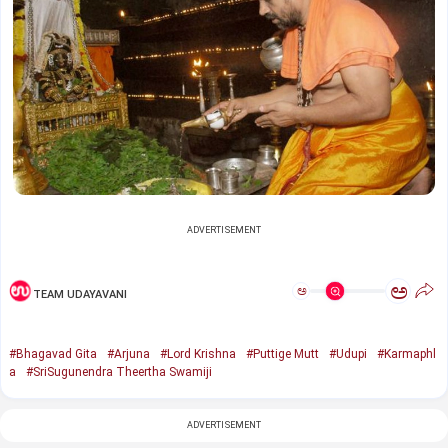
ADVERTISEMENT
ಅ
ಅ
TEAM UDAYAVANI
#Bhagavad Gita
#Arjuna
#Lord Krishna
#Puttige Mutt
#Udupi
#Karmaphl
a
#SriSugunendra Theertha Swamiji
ADVERTISEMENT