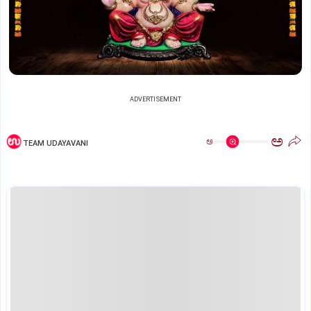
ADVERTISEMENT
ಅ
ಅ
TEAM UDAYAVANI