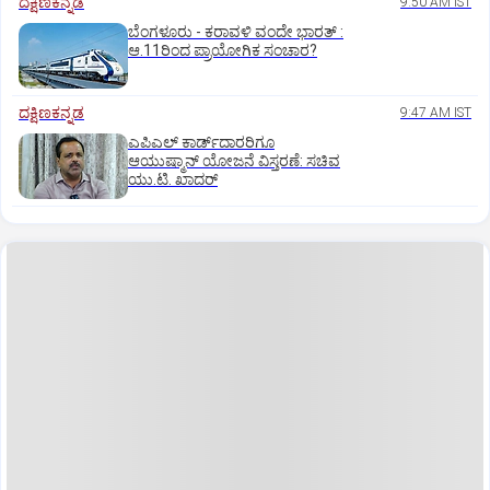
ದಕ್ಷಿಣಕನ್ನಡ
9:50 AM IST
ಬೆಂಗಳೂರು - ಕರಾವಳಿ ವಂದೇ ಭಾರತ್‌ :
ಆ.11ರಿಂದ ಪ್ರಾಯೋಗಿಕ ಸಂಚಾರ?
ದಕ್ಷಿಣಕನ್ನಡ
9:47 AM IST
ಎಪಿಎಲ್‌ ಕಾರ್ಡ್‌ದಾರರಿಗೂ
ಆಯುಷ್ಮಾನ್‌ ಯೋಜನೆ ವಿಸ್ತರಣೆ: ಸಚಿವ
ಯು.ಟಿ. ಖಾದರ್