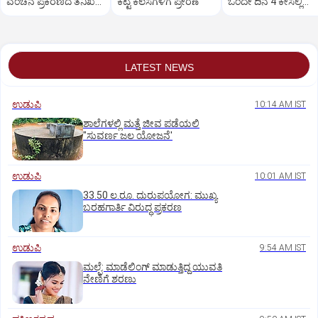
ವಂಚನೆ ಪ್ರಕರಣದ ತನಿಖೆ
ಕೆಟ್ಟ ಕೆಲಸಗಳಿಗೆ ಪ್ರೇರಣೆ
ಒಂದೇ ದಿನ 4 ಕೇಸಲ್ಲಿ
ಸಿಐಡಿಗೆ ವರ್ಗ
ಸುಪ್ರೀಂಕೋರ್ಟ್‌ ಅಭಿಮ
LATEST NEWS
ಉಡುಪಿ
10:14 AM IST
ಶಾಲೆಗಳಲ್ಲಿ ಮತ್ತೆ ಜೀವ ಪಡೆಯಲಿ
"ಸುವರ್ಣ ಜಲ ಯೋಜನೆ'
ಉಡುಪಿ
10:01 AM IST
33.50 ಲ.ರೂ. ದುರುಪಯೋಗ: ಮುಖ್ಯ
ಬರಹಗಾರ್ತಿ ವಿರುದ್ಧ ಪ್ರಕರಣ
ಉಡುಪಿ
9:54 AM IST
ಮಲ್ಪೆ: ಮಾಡೆಲಿಂಗ್ ಮಾಡುತ್ತಿದ್ದ ಯುವತಿ
ನೇಣಿಗೆ ಶರಣು