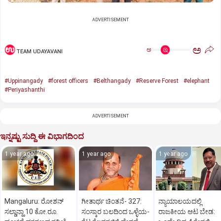
ADVERTISEMENT
ಅ
ಅ
TEAM UDAYAVANI
#Uppinangady
#forest officers
#Belthangady
#Reserve Forest
#elephant
#Periyashanthi
ADVERTISEMENT
ಇನ್ನಷ್ಟು ಸುದ್ದಿ ಈ ವಿಭಾಗದಿಂದ
1 year ago
1 year ago
1 year ago
Mangaluru: ರೋಶನ್‌
ಗೀತಾರ್ಥ ಚಿಂತನೆ- 327:
ನ್ಯಾಯಾಲಯದಲ್ಲಿ
ಸಲ್ಡಾನ್ಹಾ 10 ಕೋ.ರೂ.
ಸಂಸ್ಕಾರ ಬಲದಿಂದ ಒಳ್ಳೆಯ-
ರಾಜಕೀಯ ಆಟ ಬೇಡ: