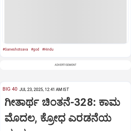
#Ganeshotsava
#god
#Hindu
ADVERTISEMENT
BIG 40
JUL 23, 2025, 12:41 AM IST
ಗೀತಾರ್ಥ ಚಿಂತನೆ-328: ಕಾಮ
ಮೊದಲ, ಕ್ರೋಧ ಎರಡನೆಯ