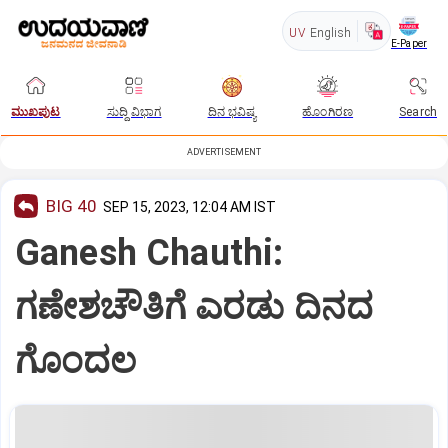
UV
English
E-Paper
ಮುಖಪುಟ
ಸುದ್ದಿ ವಿಭಾಗ
ದಿನ ಭವಿಷ್ಯ
ಹೊಂಗಿರಣ
Search
ADVERTISEMENT
BIG 40
SEP 15, 2023, 12:04 AM IST
Ganesh Chauthi:
ಗಣೇಶಚೌತಿಗೆ ಎರಡು ದಿನದ
ಗೊಂದಲ