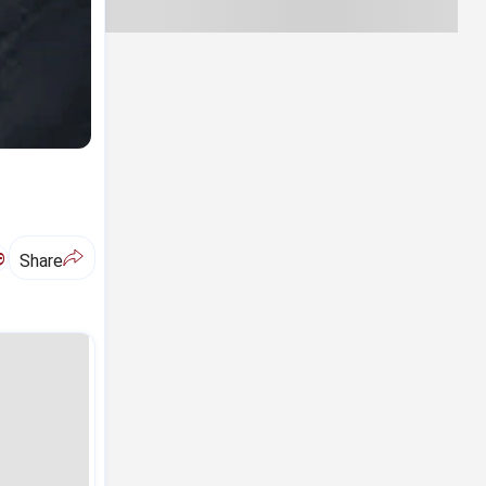
ಅ
Share