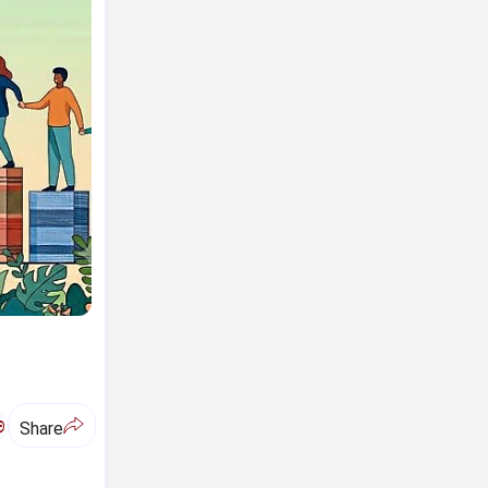
ಅ
Share