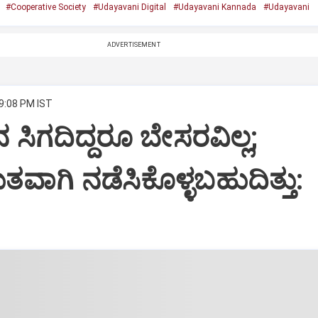
#Cooperative Society
#Udayavani Digital
#Udayavani Kannada
#Udayavani
ADVERTISEMENT
 9:08 PM IST
ನ ಸಿಗದಿದ್ದರೂ ಬೇಸರವಿಲ್ಲ;
ಾಗಿ ನಡೆಸಿಕೊಳ್ಳಬಹುದಿತ್ತು: