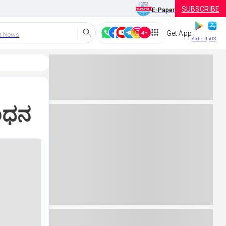
SUBSCRIBE
E-Paper
Get App
h News
Android
iOS
ಂಧನ