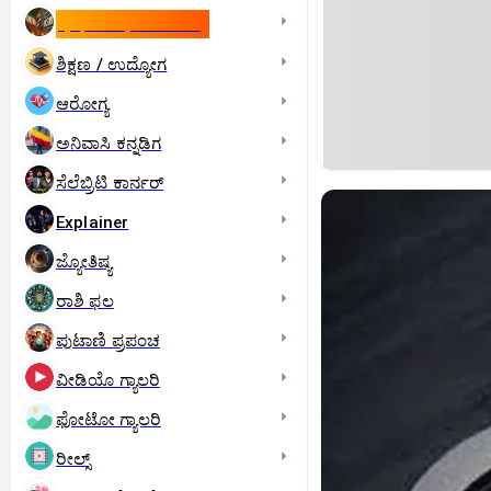
ಇಸ್ರೇಲ್- ಇರಾನ್‌ ಯುದ್ಧ
ಶಿಕ್ಷಣ / ಉದ್ಯೋಗ
ಆರೋಗ್ಯ
ಅನಿವಾಸಿ ಕನ್ನಡಿಗ
ಸೆಲೆಬ್ರಿಟಿ ಕಾರ್ನರ್‌
Explainer
ಜ್ಯೋತಿಷ್ಯ
ರಾಶಿ ಫಲ
ಪುಟಾಣಿ ಪ್ರಪಂಚ
ವೀಡಿಯೊ ಗ್ಯಾಲರಿ
ಫೋಟೋ ಗ್ಯಾಲರಿ
ರೀಲ್ಸ್