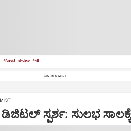
i
#Arrest
#Police
#kill
ADVERTISEMENT
AM IST
 ಡಿಜಿಟಲ್‌ ಸ್ಪರ್ಶ: ಸುಲಭ ಸಾಲಕ್