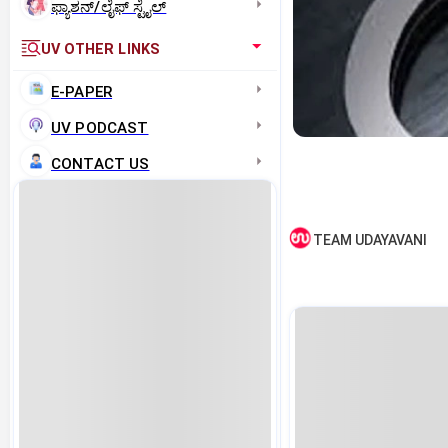
ಫ್ಯಾಶನ್/ಲೈಫ್‌ ಸ್ಟೈಲ್
UV OTHER LINKS
E-PAPER
UV PODCAST
CONTACT US
TEAM UDAYAVANI