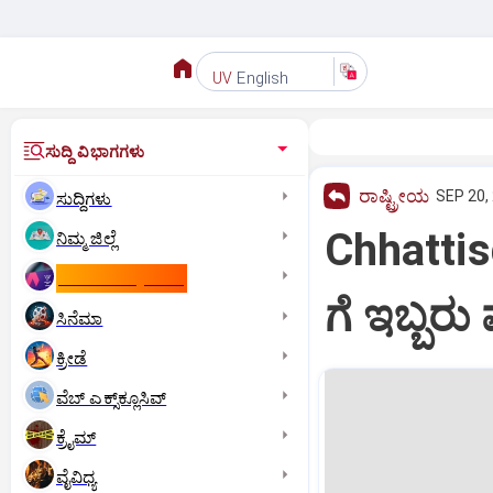
English
UV
ಸುದ್ದಿ ವಿಭಾಗಗಳು
ರಾಷ್ಟ್ರೀಯ
SEP 20,
ಸುದ್ದಿಗಳು
Chhatti
ನಿಮ್ಮ ಜಿಲ್ಲೆ
ಕಾಮನ್‌ ವೆಲ್ತ್‌ ಗೇಮ್ಸ್‌
ಗೆ ಇಬ್ಬರು
ಸಿನೆಮಾ
ಕ್ರೀಡೆ
ವೆಬ್ ಎಕ್ಸ್‌ಕ್ಲೂಸಿವ್
ಕ್ರೈಮ್
ವೈವಿಧ್ಯ