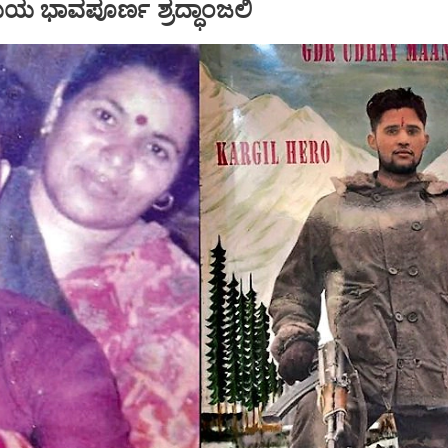
ಯ ಭಾವಪೂರ್ಣ ಶ್ರದ್ಧಾಂಜಲಿ