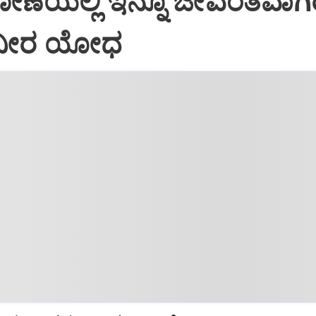
ೋಣೆಯಲ್ಲಿ ಇನ್ನೂ ಜೀವಂತವಾಗ
್ ವೀರ ಯೋಧ