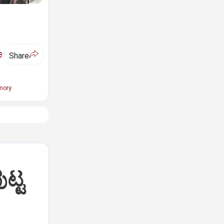
ಅ
Share
mory
ುಟ್ಟ