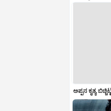
ಅಪ್ಪನ ಕೃತ್ಯ ಬಿಚ್