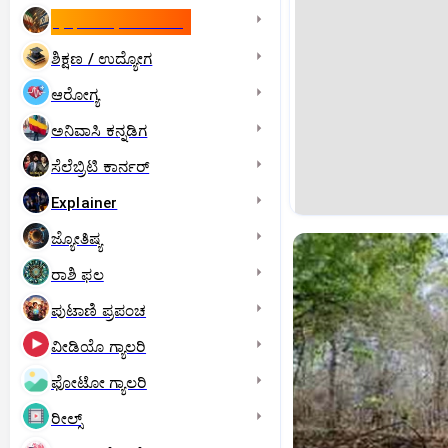
ಇಸ್ರೇಲ್- ಇರಾನ್‌ ಯುದ್ಧ
ಶಿಕ್ಷಣ / ಉದ್ಯೋಗ
ಆರೋಗ್ಯ
ಅನಿವಾಸಿ ಕನ್ನಡಿಗ
ಸೆಲೆಬ್ರಿಟಿ ಕಾರ್ನರ್‌
Explainer
ಜ್ಯೋತಿಷ್ಯ
ರಾಶಿ ಫಲ
ಪುಟಾಣಿ ಪ್ರಪಂಚ
ವೀಡಿಯೊ ಗ್ಯಾಲರಿ
ಫೋಟೋ ಗ್ಯಾಲರಿ
ರೀಲ್ಸ್