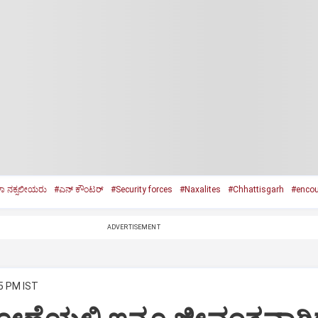
ಾ ನಕ್ಸಲೀಯರು
#ಎನ್ ಕೌಂಟರ್
#Security forces
#Naxalites
#Chhattisgarh
#encou
ADVERTISEMENT
45 PM IST