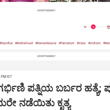
ADVERTISEMENT
ಅ
#Sacrifice
#Motherhood
#Remembrance
#Patriotism
#Valor
#Uniform
#Me
ADVERTISEMENT
4 PM IST
ರ್ಭಿಣಿ ಪತ್ನಿಯ ಬರ್ಬರ ಹತ್ಯೆ; ಪ
ುರೇ ನಡೆಯಿತು ಕೃತ್ಯ