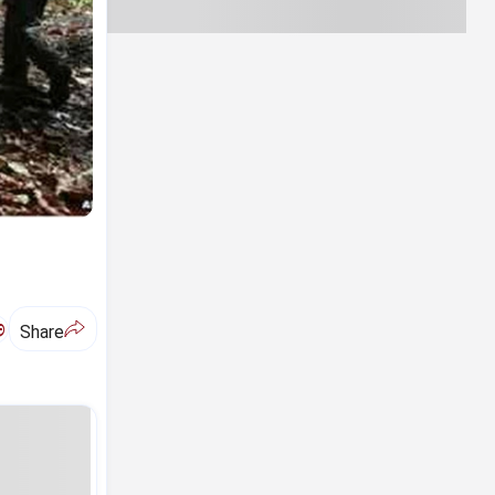
ಅ
Share