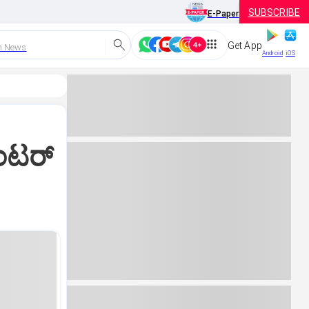
SUBSCRIBE
E-Paper
Get App
h News
Android
iOS
ಂಟರ್