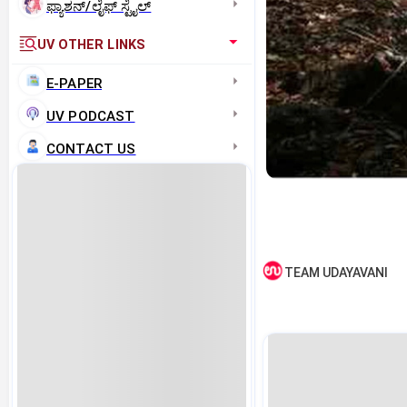
ಫ್ಯಾಶನ್/ಲೈಫ್‌ ಸ್ಟೈಲ್
UV OTHER LINKS
E-PAPER
UV PODCAST
CONTACT US
TEAM UDAYAVANI