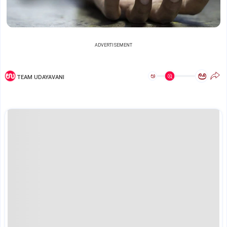
ADVERTISEMENT
ಅ
ಅ
TEAM UDAYAVANI