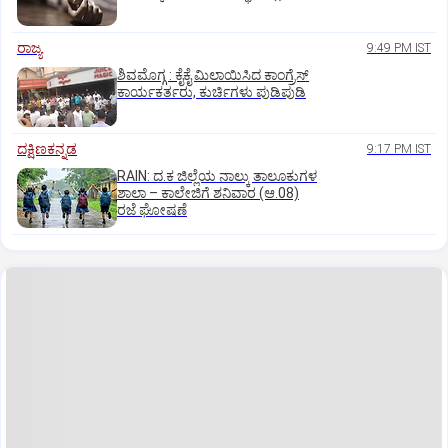
ರಾಜ್ಯ
9:49 PM IST
ಶಿವಮೊಗ್ಗ : ಕೈಕೈ ಮಿಲಾಯಿಸಿದ ಕಾಂಗ್ರೆಸ್
ಕಾರ್ಯಕರ್ತರು, ಕುರ್ಚಿಗಳು ಪುಡಿಪುಡಿ
ದಕ್ಷಿಣಕನ್ನಡ
9:17 PM IST
RAIN: ದ.ಕ ಜಿಲ್ಲೆಯ ನಾಲ್ಕು ತಾಲೂಕುಗಳ
ಶಾಲಾ – ಕಾಲೇಜಿಗೆ ಶನಿವಾರ (ಆ.08)
ರಜೆ ಘೋಷಣೆ