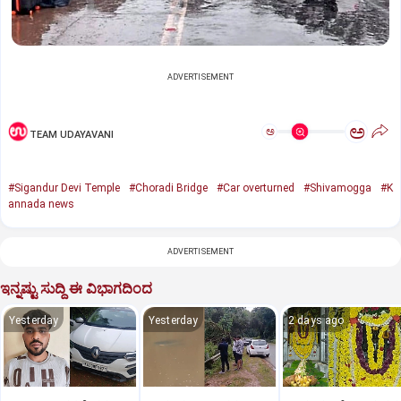
ADVERTISEMENT
ಅ
ಅ
TEAM UDAYAVANI
#Sigandur Devi Temple
#Choradi Bridge
#Car overturned
#Shivamogga
#K
annada news
ADVERTISEMENT
ಇನ್ನಷ್ಟು ಸುದ್ದಿ ಈ ವಿಭಾಗದಿಂದ
Yesterday
Yesterday
2 days ago