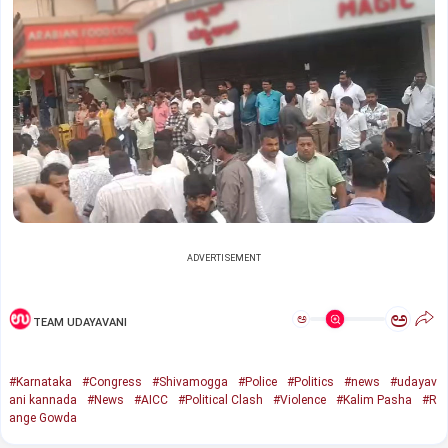
ADVERTISEMENT
ಅ
ಅ
TEAM UDAYAVANI
#Karnataka
#Congress
#Shivamogga
#Police
#Politics
#news
#udayav
ani kannada
#News
#AICC
#Political Clash
#Violence
#Kalim Pasha
#R
ange Gowda