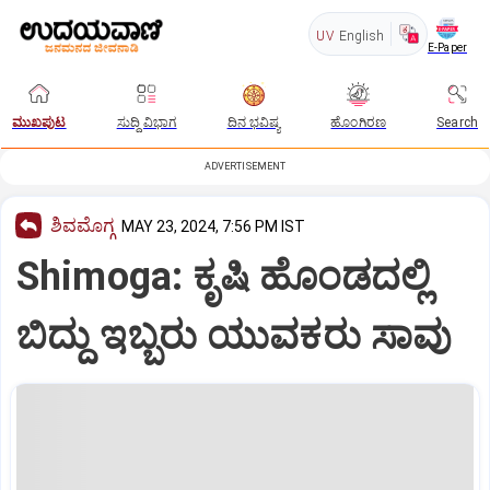
UV
English
E-Paper
ಮುಖಪುಟ
ಸುದ್ದಿ ವಿಭಾಗ
ದಿನ ಭವಿಷ್ಯ
ಹೊಂಗಿರಣ
Search
ADVERTISEMENT
ಶಿವಮೊಗ್ಗ
MAY 23, 2024, 7:56 PM IST
Shimoga: ಕೃಷಿ ಹೊಂಡದಲ್ಲಿ
ಬಿದ್ದು ಇಬ್ಬರು ಯುವಕರು ಸಾವು