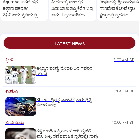
Agumbe: ಸರಣಿ ದನ
ತೀರ್ಥಹಳ್ಳಿ: ಚಾಲಕನ
ತೀರ್ಥಹಳ್ಳಿ: ಶ್ರೀ ರಾಮನ
ಕಳ್ಳತನ ಪ್ರಕರಣ:
ನಿಯಂತ್ರಣ ತಪ್ಪಿ ಕೆರೆಗೆ ಬಿದ್ದ
ನಾಗದೇವತೆ ಚೌಡೇಶ್ವರಿ
ಸಿನಿಮೀಯ ಶೈಲಿಯಲ್ಲಿ
ಕಾರು...! ಪ್ರಯಾಣಿಕರು
ಕ್ಷೇತ್ರದಲ್ಲಿ ವೈಭವದ
ಆರೋಪಿಯನ್ನು ಬಂಧಿಸಿದ
ಪಾರು
ಮಂಡಲ ಪೂಜೆ,ರಂಗಪೂಜ
ಪೊಲೀಸರು
LATEST NEWS
ಕ್ರೀಡೆ
2:00 AM IST
ಅಭ್ಯಾಸ ಪಂದ್ಯ: ಮೊದಲ ದಿನ ಸಮಾನ
ಗೌರವ
ಉಡುಪಿ
10:08 PM IST
Shirva: ದ್ವಿಚಕ್ರ ವಾಹನಕ್ಕೆ ಕಾರು ಢಿಕ್ಕಿ;
ಸವಾರ ಸಾವು
ತುಮಕೂರು
10:00 PM IST
ರಸ್ತೆ ಗುಂಡಿ ತಪ್ಪಿಸಲು ಹೋಗಿ ಬೈಕ್‌ಗೆ
ಲಾರಿ ಡಿಕ್ಕಿ, ನವವಿವಾಹಿತೆ ಸ್ಥಳದಲ್ಲೇ ಸಾವು