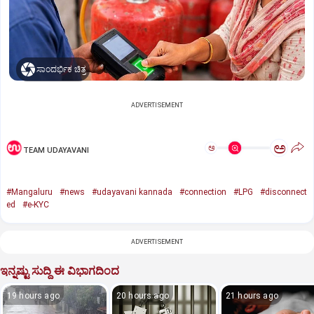
ಸಾಂದರ್ಭಿಕ ಚಿತ್ರ
ADVERTISEMENT
ಅ
ಅ
TEAM UDAYAVANI
#Mangaluru
#news
#udayavani kannada
#connection
#LPG
#disconnect
ed
#e-KYC
ADVERTISEMENT
ಇನ್ನಷ್ಟು ಸುದ್ದಿ ಈ ವಿಭಾಗದಿಂದ
19 hours ago
20 hours ago
21 hours ago