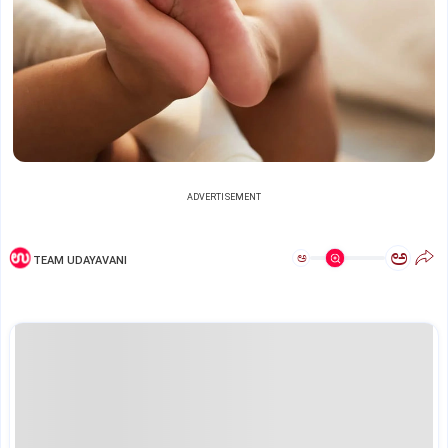
ADVERTISEMENT
ಅ
ಅ
TEAM UDAYAVANI