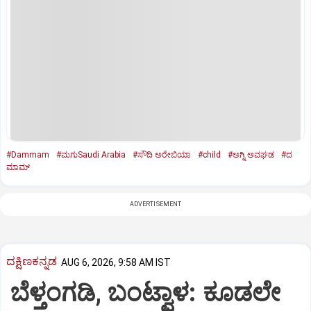
#Dammam
#ಮಗುSaudi Arabia
#ಸೌದಿ ಅರೇಬಿಯಾ
#child
#ಅಗ್ನಿ ಅವಘಡ
#ದ
ಮಾಮ್
ADVERTISEMENT
ದಕ್ಷಿಣಕನ್ನಡ
AUG 6, 2026, 9:58 AM IST
ಬೆಳ್ತಂಗಡಿ, ಬಂಟ್ವಾಳ: ಕೂಡಲೇ