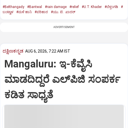
#Belthangady
#Bantwal
#rain damage
#relief
#U.T. Khader
#ಬೆಳ್ತಂಗಡಿ
#
ಬಂಟ್ವಾಳ
#ಮಳೆ ಹಾನಿ
#ಪರಿಹಾರ
#ಯು. ಟಿ. ಖಾದರ್‌
ADVERTISEMENT
ದಕ್ಷಿಣಕನ್ನಡ
AUG 6, 2026, 7:22 AM IST
Mangaluru: ಇ-ಕೆವೈಸಿ
ಮಾಡದಿದ್ದರೆ ಎಲ್‌ಪಿಜಿ ಸಂಪರ್ಕ
ಕಡಿತ ಸಾಧ್ಯತೆ