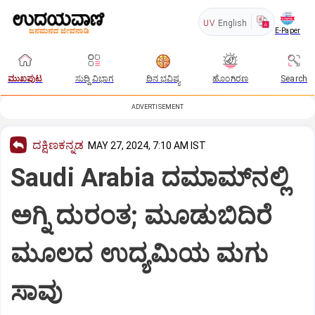
UV
English
E-Paper
ಮುಖಪುಟ
ಸುದ್ದಿ ವಿಭಾಗ
ದಿನ ಭವಿಷ್ಯ
ಹೊಂಗಿರಣ
Search
ADVERTISEMENT
ದಕ್ಷಿಣಕನ್ನಡ
MAY 27, 2024, 7:10 AM IST
Saudi Arabia ದಮಾಮ್‌ನಲ್ಲಿ
ಅಗ್ನಿ ದುರಂತ; ಮೂಡುಬಿದಿರೆ
ಮೂಲದ ಉದ್ಯಮಿಯ ಮಗು
ಸಾವು