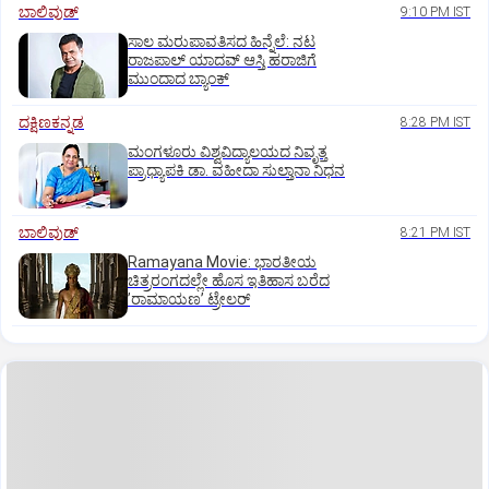
ಬಾಲಿವುಡ್‌
9:10 PM IST
ಸಾಲ ಮರುಪಾವತಿಸದ ಹಿನ್ನೆಲೆ: ನಟ
ರಾಜಪಾಲ್ ಯಾದವ್‌ ಆಸ್ತಿ ಹರಾಜಿಗೆ
ಮುಂದಾದ ಬ್ಯಾಂಕ್
ದಕ್ಷಿಣಕನ್ನಡ
8:28 PM IST
ಮಂಗಳೂರು ವಿಶ್ವವಿದ್ಯಾಲಯದ ನಿವೃತ್ತ
ಪ್ರಾಧ್ಯಾಪಕಿ ಡಾ. ವಹೀದಾ ಸುಲ್ತಾನಾ ನಿಧನ
ಬಾಲಿವುಡ್‌
8:21 PM IST
Ramayana Movie: ಭಾರತೀಯ
ಚಿತ್ರರಂಗದಲ್ಲೇ ಹೊಸ ಇತಿಹಾಸ ಬರೆದ
ʼರಾಮಾಯಣʼ ಟ್ರೇಲರ್