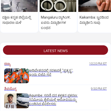
ದಕ್ಷಿಣ ಕನ್ನಡ ಜಿಲ್ಲೆಯಲ್ಲಿ
Mangaluru:ರ‍್ಯಾಗಿಂಗ್‌;
Kaikamba: ಜ್ವರದಿಂದ
ಸಾಧಾರಣ ಮಳೆ
ಐವರು ವಿದ್ಯಾರ್ಥಿಗಳ
ವಿದ್ಯಾರ್ಥಿನಿ ಸಾವು
ಬಂಧನ
LATEST NEWS
ರಾಜ್ಯ
10:20 PM IST
ಅಧಿವೇಶನದಲ್ಲಿ ಸರಕಾರಕ್ಕೆ "ಪ್ರತ್ಯಸ್ತ್ರ':
ಇಂದು ಬಿಜೆಪಿ ಸಭೆ
ಶಿವಮೊಗ್ಗ
9:50 PM IST
Agumbe: ಸರಣಿ ದನ ಕಳ್ಳತನ ಪ್ರಕರಣ:
ಸಿನಿಮೀಯ ಶೈಲಿಯಲ್ಲಿ ಆರೋಪಿಯನ್ನು
ಬಂಧಿಸಿದ ಪೊಲೀಸರು