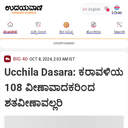
UV
English
E-Paper
ಮುಖಪುಟ
ಸುದ್ದಿ ವಿಭಾಗ
ದಿನ ಭವಿಷ್ಯ
ಹೊಂಗಿರಣ
Search
ADVERTISEMENT
BIG 40
OCT 8, 2024, 2:03 AM IST
Ucchila Dasara: ಕರಾವಳಿಯ
108 ವೀಣಾವಾದಕರಿಂದ
ಶತವೀಣಾವಲ್ಲರಿ