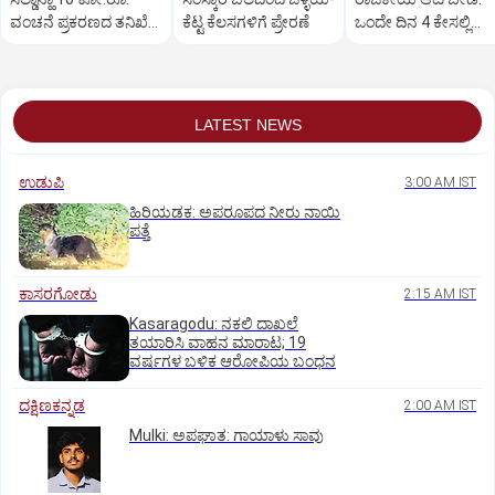
ವಂಚನೆ ಪ್ರಕರಣದ ತನಿಖೆ
ಕೆಟ್ಟ ಕೆಲಸಗಳಿಗೆ ಪ್ರೇರಣೆ
ಒಂದೇ ದಿನ 4 ಕೇಸಲ್ಲಿ
ಸಿಐಡಿಗೆ ವರ್ಗ
ಸುಪ್ರೀಂಕೋರ್ಟ್‌ ಅಭಿಮ
LATEST NEWS
ಉಡುಪಿ
3:00 AM IST
ಹಿರಿಯಡಕ: ಅಪರೂಪದ ನೀರು ನಾಯಿ
ಪತ್ತೆ
ಕಾಸರಗೋಡು
2:15 AM IST
Kasaragodu: ನಕಲಿ ದಾಖಲೆ
ತಯಾರಿಸಿ ವಾಹನ ಮಾರಾಟ; 19
ವರ್ಷಗಳ ಬಳಿಕ ಆರೋಪಿಯ ಬಂಧನ
ದಕ್ಷಿಣಕನ್ನಡ
2:00 AM IST
Mulki: ಅಪಘಾತ: ಗಾಯಾಳು ಸಾವು