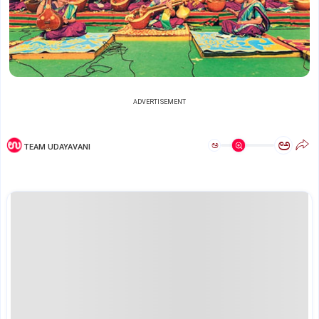
ADVERTISEMENT
ಅ
ಅ
TEAM UDAYAVANI