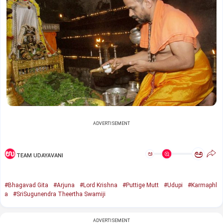
ADVERTISEMENT
ಅ
ಅ
TEAM UDAYAVANI
#Bhagavad Gita
#Arjuna
#Lord Krishna
#Puttige Mutt
#Udupi
#Karmaphl
a
#SriSugunendra Theertha Swamiji
ADVERTISEMENT