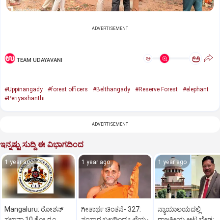
ADVERTISEMENT
ಅ
ಅ
TEAM UDAYAVANI
#Uppinangady
#forest officers
#Belthangady
#Reserve Forest
#elephant
#Periyashanthi
ADVERTISEMENT
ಇನ್ನಷ್ಟು ಸುದ್ದಿ ಈ ವಿಭಾಗದಿಂದ
1 year ago
1 year ago
1 year ago
Mangaluru: ರೋಶನ್‌
ಗೀತಾರ್ಥ ಚಿಂತನೆ- 327:
ನ್ಯಾಯಾಲಯದಲ್ಲಿ
ಸಲ್ಡಾನ್ಹಾ 10 ಕೋ.ರೂ.
ಸಂಸ್ಕಾರ ಬಲದಿಂದ ಒಳ್ಳೆಯ-
ರಾಜಕೀಯ ಆಟ ಬೇಡ: