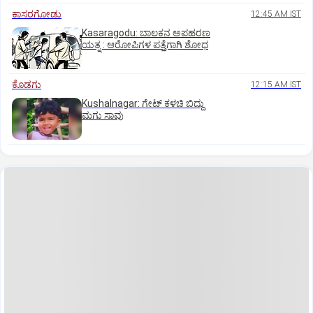
ಕಾಸರಗೋಡು
12:45 AM IST
Kasaragodu: ಬಾಲಕನ ಅಪಹರಣ
ಯತ್ನ : ಆರೋಪಿಗಳ ಪತ್ತೆಗಾಗಿ ಶೋಧ
ಕೊಡಗು
12:15 AM IST
Kushalnagar: ಗೇಟ್ ಕಳಚಿ ಬಿದ್ದು
ಮಗು ಸಾವು