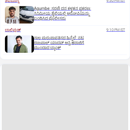
ಶಿವಮೊಗ್ಗ
9:50 PM IST
Agumbe: ಸರಣಿ ದನ ಕಳ್ಳತನ ಪ್ರಕರಣ:
ಸಿನಿಮೀಯ ಶೈಲಿಯಲ್ಲಿ ಆರೋಪಿಯನ್ನು
ಬಂಧಿಸಿದ ಪೊಲೀಸರು
ಬಾಲಿವುಡ್‌
9:10 PM IST
ಸಾಲ ಮರುಪಾವತಿಸದ ಹಿನ್ನೆಲೆ: ನಟ
ರಾಜಪಾಲ್ ಯಾದವ್‌ ಆಸ್ತಿ ಹರಾಜಿಗೆ
ಮುಂದಾದ ಬ್ಯಾಂಕ್