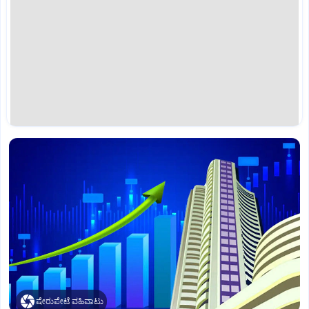
ಷೇರುಪೇಟೆ ವಹಿವಾಟು