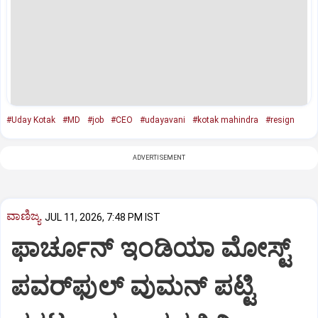
#Uday Kotak
#MD
#job
#CEO
#udayavani
#kotak mahindra
#resign
ADVERTISEMENT
ವಾಣಿಜ್ಯ
JUL 11, 2026, 7:48 PM IST
ಫಾರ್ಚೂನ್ ಇಂಡಿಯಾ ಮೋಸ್ಟ್
ಪವರ್‌ಫುಲ್ ವುಮನ್ ಪಟ್ಟಿ