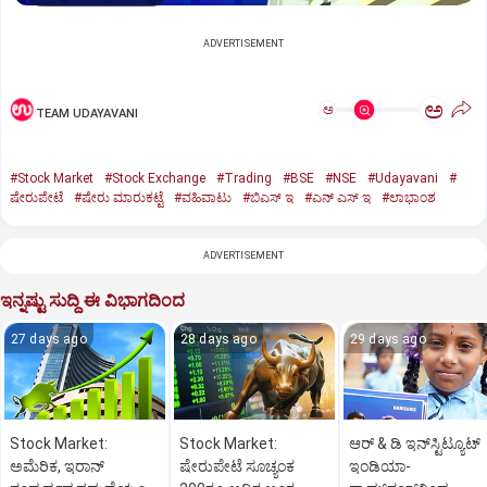
ADVERTISEMENT
ಅ
ಅ
TEAM UDAYAVANI
#Stock Market
#Stock Exchange
#Trading
#BSE
#NSE
#Udayavani
#
ಷೇರುಪೇಟೆ
#ಷೇರು ಮಾರುಕಟ್ಟೆ
#ವಹಿವಾಟು
#ಬಿಎಸ್‌ ಇ
#ಎನ್‌ ಎಸ್‌ ಇ
#ಲಾಭಾಂಶ
ADVERTISEMENT
ಇನ್ನಷ್ಟು ಸುದ್ದಿ ಈ ವಿಭಾಗದಿಂದ
27 days ago
28 days ago
29 days ago
Stock Market:
Stock Market:
ಆರ್ & ಡಿ ಇನ್‌ಸ್ಟಿಟ್ಯೂಟ್
ಅಮೆರಿಕ, ಇರಾನ್‌
ಷೇರುಪೇಟೆ ಸೂಚ್ಯಂಕ
ಇಂಡಿಯಾ-