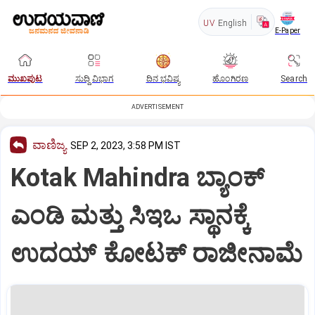
UV
English
E-Paper
ಮುಖಪುಟ
ಸುದ್ದಿ ವಿಭಾಗ
ದಿನ ಭವಿಷ್ಯ
ಹೊಂಗಿರಣ
Search
ADVERTISEMENT
ವಾಣಿಜ್ಯ
SEP 2, 2023, 3:58 PM IST
Kotak Mahindra ಬ್ಯಾಂಕ್
ಎಂಡಿ ಮತ್ತು ಸಿಇಒ ಸ್ಥಾನಕ್ಕೆ
ಉದಯ್ ಕೋಟಕ್ ರಾಜೀನಾಮೆ