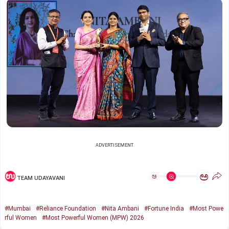
ADVERTISEMENT
ಅ
ಅ
TEAM UDAYAVANI
#Mumbai
#Reliance Foundation
#Nita Ambani
#Fortune India
#Most Powe
rful Women
#Most Powerful Women (MPW) 2026