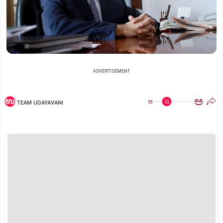
ADVERTISEMENT
ಅ
ಅ
TEAM UDAYAVANI