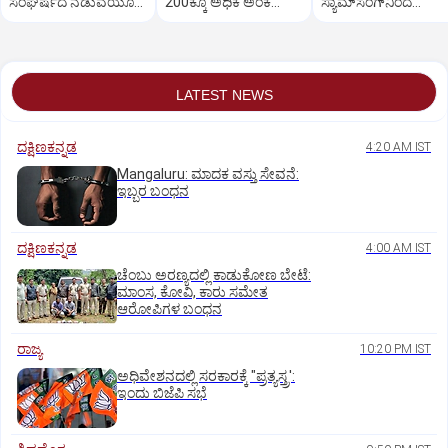
ಸಂಘರ್ಷದ ನಡುವೆಯೂ
200ಕ್ಕೂ ಅಧಿಕ ಅಂಕ
ಸ್ಯಾಮ್‌ಸಂಗ್‌ನಿಂದ
ಷೇರುಪೇಟೆ ಸೂಚ್ಯಂಕ 700
ಜಿಗಿತ-ವಹಿವಾಟು ಅಂತ್ಯ
ವಿದ್ಯಾರ್ಥಿಗಳಿಗೆ
ಅಂಕ ಜಿಗಿತ
ನೋಟ್‌ಬುಕ್
LATEST NEWS
ದಕ್ಷಿಣಕನ್ನಡ
4:20 AM IST
Mangaluru: ಮಾದಕ ವಸ್ತು ಸೇವನೆ:
ಇಬ್ಬರ ಬಂಧನ
ದಕ್ಷಿಣಕನ್ನಡ
4:00 AM IST
ಚೆಂಬು ಅರಣ್ಯದಲ್ಲಿ ಕಾಡುಕೋಣ ಬೇಟೆ:
ಮಾಂಸ, ಕೋವಿ, ಕಾರು ಸಮೇತ
ಆರೋಪಿಗಳ ಬಂಧನ
ರಾಜ್ಯ
10:20 PM IST
ಅಧಿವೇಶನದಲ್ಲಿ ಸರಕಾರಕ್ಕೆ "ಪ್ರತ್ಯಸ್ತ್ರ':
ಇಂದು ಬಿಜೆಪಿ ಸಭೆ