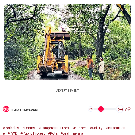
ADVERTISEMENT
ಅ
ಅ
TEAM UDAYAVANI
#Potholes
#Drains
#Dangerous Trees
#Bushes
#Safety
#Infrastructur
e
#PWD
#Public Protest
#Kota
#Brahmavara