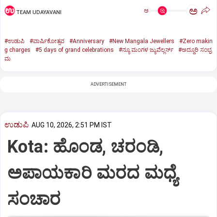
ಅ
ಅ
TEAM UDAYAVANI
#ಉಡುಪಿ
#ವಾರ್ಷಿಕೋತ್ಸವ
#Anniversary
#New Mangala Jewellers
#Zero makin
g charges
#5 days of grand celebrations
#ನ್ಯೂ ಮಂಗಳ ಜ್ಯುವೆಲ್ಲರ್ಸ್‌
#ಅದ್ದೂರಿ ಸಂಭ್ರ
ಮ
ADVERTISEMENT
ಉಡುಪಿ
AUG 10, 2026, 2:51 PM IST
Kota: ಹೊಂಡ, ಚರಂಡಿ,
ಅಪಾಯಕಾರಿ ಮರದ ಮಧ್ಯೆ
ಸಂಚಾರ