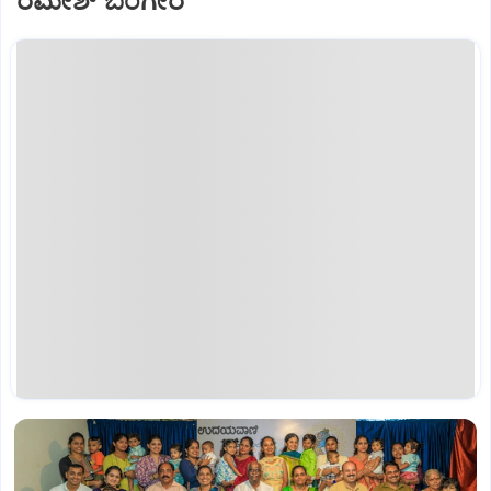
ರಮೇಶ್‌ ಬಂಗೇರ