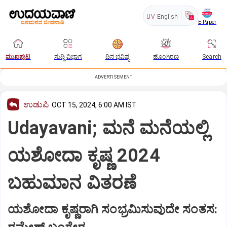
UV
English
E-Paper
ಮುಖಪುಟ
ಸುದ್ದಿ ವಿಭಾಗ
ದಿನ ಭವಿಷ್ಯ
ಹೊಂಗಿರಣ
Search
ADVERTISEMENT
ಉಡುಪಿ
OCT 15, 2024, 6:00 AM IST
Udayavani; ಮನೆ ಮನೆಯಲ್ಲಿ
ಯಶೋದಾ ಕೃಷ್ಣ 2024
ಬಹುಮಾನ ವಿತರಣೆ
ಯಶೋದಾ ಕೃಷ್ಣರಾಗಿ ಸಂಭ್ರಮಿಸುವುದೇ ಸಂತಸ: