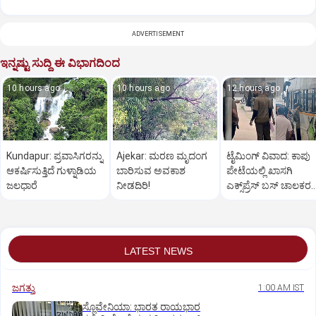
ADVERTISEMENT
ಇನ್ನಷ್ಟು ಸುದ್ದಿ ಈ ವಿಭಾಗದಿಂದ
10 hours ago
10 hours ago
12 hours ago
Kundapur: ಪ್ರವಾಸಿಗರನ್ನು
Ajekar: ಮರಣ ಮೃದಂಗ
ಟೈಮಿಂಗ್‌ ವಿವಾದ: ಕಾಪು
ಆಕರ್ಷಿಸುತ್ತಿದೆ ಗುಳ್ನಾಡಿಯ
ಬಾರಿಸುವ ಅವಕಾಶ
ಪೇಟೆಯಲ್ಲಿ ಖಾಸಗಿ
ಜಲಧಾರೆ
ನೀಡದಿರಿ!
ಎಕ್ಸ್‌ಪ್ರೆಸ್ ಬಸ್‌ ಚಾಲಕರ
ರಂಪಾಟ
LATEST NEWS
ಜಗತ್ತು
1:00 AM IST
ಸ್ಲೊವೇನಿಯಾ: ಭಾರತ ರಾಯಭಾರ