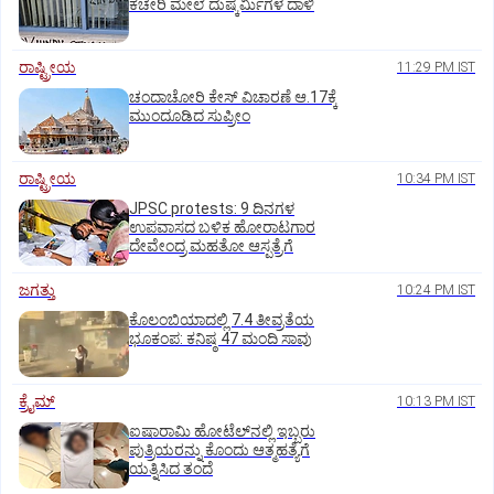
ಕಚೇರಿ ಮೇಲೆ ದುಷ್ಕರ್ಮಿಗಳ ದಾಳಿ
ರಾಷ್ಟ್ರೀಯ
11:29 PM IST
ಚಂದಾಚೋರಿ ಕೇಸ್‌ ವಿಚಾರಣೆ ಆ.17ಕ್ಕೆ
ಮುಂದೂಡಿದ ಸುಪ್ರೀಂ
ರಾಷ್ಟ್ರೀಯ
10:34 PM IST
JPSC protests: 9 ದಿನಗಳ
ಉಪವಾಸದ ಬಳಿಕ ಹೋರಾಟಗಾರ
ದೇವೇಂದ್ರ ಮಹತೋ ಆಸ್ಪತ್ರೆಗೆ
ಜಗತ್ತು
10:24 PM IST
ಕೊಲಂಬಿಯಾದಲ್ಲಿ 7.4 ತೀವ್ರತೆಯ
ಭೂಕಂಪ: ಕನಿಷ್ಠ 47 ಮಂದಿ ಸಾವು
ಕ್ರೈಮ್
10:13 PM IST
ಐಷಾರಾಮಿ ಹೋಟೆಲ್‌ನಲ್ಲಿ ಇಬ್ಬರು
ಪುತ್ರಿಯರನ್ನು ಕೊಂದು ಆತ್ಮಹತ್ಯೆಗೆ
ಯತ್ನಿಸಿದ ತಂದೆ