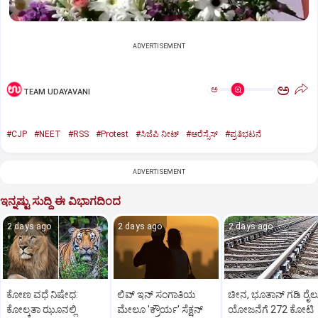
ADVERTISEMENT
ಅ
ಅ
TEAM UDAYAVANI
#CJP
#NEET
#RSS
#Protest
#ಸಿಜೆಪಿ ನೀಟ್‌
#ಆರೆಸ್ಸೆಸ್‌
#ಪ್ರತಿಭಟನೆ
ADVERTISEMENT
ಇನ್ನಷ್ಟು ಸುದ್ದಿ ಈ ವಿಭಾಗದಿಂದ
2 days ago
2 days ago
2 days ago
ಕೋಣ ವಧೆ ನಿಷೇಧ:
ಲಿವ್‌ ಇನ್‌ ಸಂಗಾತಿಯ
ಚೀನ, ಭೂತಾನ್‌ ಗಡಿ ರೈಲ
ಕೋಲ್ಕತಾ ಝೂನಲ್ಲಿ
ಮೇಲೂ 'ಕ್ರೌರ್ಯ' ಸೆಕ್ಷನ್‌
ಯೋಜನೆಗೆ 272 ಕೋಟಿ