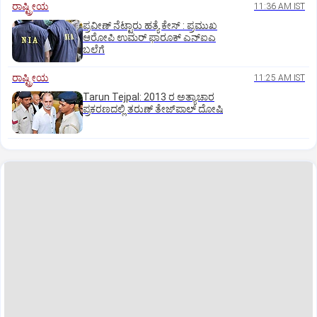
ರಾಷ್ಟ್ರೀಯ
11:36 AM IST
ಪ್ರವೀಣ್ ನೆಟ್ಟಾರು ಹತ್ಯೆ ಕೇಸ್ : ಪ್ರಮುಖ
ಆರೋಪಿ ಉಮರ್ ಫಾರೂಕ್ ಎನ್‌ಐಎ
ಬಲೆಗೆ
ರಾಷ್ಟ್ರೀಯ
11:25 AM IST
Tarun Tejpal: 2013 ರ ಅತ್ಯಾಚಾರ
ಪ್ರಕರಣದಲ್ಲಿ ತರುಣ್ ತೇಜ್‌ಪಾಲ್ ದೋಷಿ