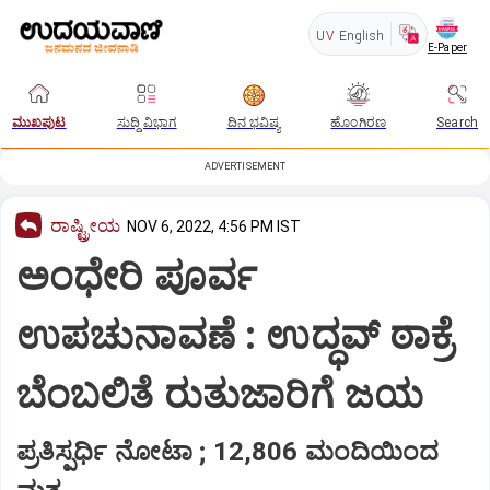
UV
English
E-Paper
ಮುಖಪುಟ
ಸುದ್ದಿ ವಿಭಾಗ
ದಿನ ಭವಿಷ್ಯ
ಹೊಂಗಿರಣ
Search
ADVERTISEMENT
ರಾಷ್ಟ್ರೀಯ
NOV 6, 2022, 4:56 PM IST
ಅಂಧೇರಿ ಪೂರ್ವ
ಉಪಚುನಾವಣೆ : ಉದ್ಧವ್ ಠಾಕ್ರೆ
ಬೆಂಬಲಿತೆ ರುತುಜಾರಿಗೆ ಜಯ
ಪ್ರತಿಸ್ಪರ್ಧಿ ನೋಟಾ ; 12,806 ಮಂದಿಯಿಂದ