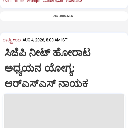
#Solar eclipse
#Europe
#ಸೂರ್ಯ­ಗ್ರಹಣ
#ಯುರೋಪ್‌
ADVERTISEMENT
ರಾಷ್ಟ್ರೀಯ
AUG 4, 2026, 8:08 AM IST
ಸಿಜೆಪಿ ನೀಟ್‌ ಹೋರಾಟ
ಅಧ್ಯಯನ ಯೋಗ್ಯ:
ಆರ್‌ಎಸ್‌ಎಸ್‌ ನಾಯಕ