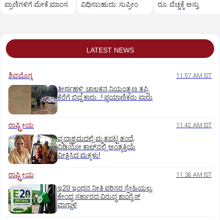
ಪ್ರಾಣಿಗಳಿಗೆ ಮೇಕೆ ಮಾಂಸ
ವಿಧಿಸಬಹುದು: ಸುಪ್ರೀಂ
ರೂ. ವೆಚ್ಚಕ್ಕೆ ಅಸ್ತು
LATEST NEWS
ಶಿವಮೊಗ್ಗ
11:57 AM IST
ತೀರ್ಥಹಳ್ಳಿ: ಚಾಲಕನ ನಿಯಂತ್ರಣ ತಪ್ಪಿ
ಕೆರೆಗೆ ಬಿದ್ದ ಕಾರು...! ಪ್ರಯಾಣಿಕರು ಪಾರು
ರಾಷ್ಟ್ರೀಯ
11:42 AM IST
ವೃದ್ಧಾಶ್ರಮದಲ್ಲಿ ಮೃತಪಟ್ಟ ತಂದೆ,
ವಿಡಿಯೋ ಕಾಲ್‌ನಲ್ಲಿ ಅಂತ್ಯಕ್ರಿಯೆ
ವೀಕ್ಷಿಸಿದ ಮಕ್ಕಳು!
ರಾಷ್ಟ್ರೀಯ
11:38 AM IST
ಇ20 ಇಂಧನ ನೀತಿ ಪರಿಸರ ಸ್ನೇಹಿಯಲ್ಲ;
ಕೇಂದ್ರ ಸರ್ಕಾರದ ವಿರುದ್ಧ ಕಾಂಗ್ರೆಸ್‌
ವಾಗ್ದಾಳಿ