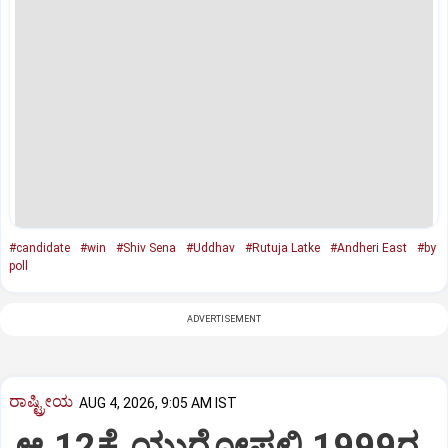
#candidate
#win
#Shiv Sena
#Uddhav
#Rutuja Latke
#Andheri East
#by
poll
ADVERTISEMENT
ರಾಷ್ಟ್ರೀಯ
AUG 4, 2026, 9:05 AM IST
ಆ.12ಕ್ಕೆ ಯುರೋಪಲ್ಲಿ 1999ರ