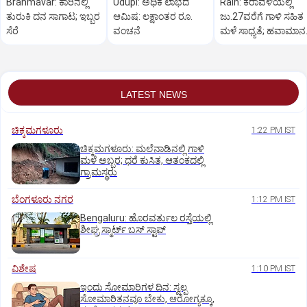
Brahmavar: ಕಾರಿನಲ್ಲಿ
Udupi: ಅಧಿಕ ಲಾಭದ
Rain: ಕರಾವಳಿಯಲ್ಲಿ
ತುರುಕಿ ದನ ಸಾಗಾಟ; ಇಬ್ಬರ
ಆಮಿಷ: ಲಕ್ಷಾಂತರ ರೂ.
ಜು.27ವರೆಗೆ ಗಾಳಿ ಸಹಿತ
ಸೆರೆ
ವಂಚನೆ
ಮಳೆ ಸಾಧ್ಯತೆ; ಹವಾಮಾನ
ಇಲಾಖೆ ಎಚ್ಚರಿಕೆ
LATEST NEWS
ಚಿಕ್ಕಮಗಳೂರು
1:22 PM IST
ಚಿಕ್ಕಮಗಳೂರು: ಮಲೆನಾಡಿನಲ್ಲಿ ಗಾಳಿ
ಮಳೆ ಅಬ್ಬರ; ಧರೆ ಕುಸಿತ, ಆತಂಕದಲ್ಲಿ
ಗ್ರಾಮಸ್ಥರು
ಬೆಂಗಳೂರು ನಗರ
1:12 PM IST
Bengaluru: ಹೊರವರ್ತುಲ ರಸ್ತೆಯಲ್ಲಿ
ಶೀಘ್ರ ಸ್ಮಾರ್ಟ್‌ ಬಸ್‌ ಸ್ಟಾಪ್‌
ವಿಶೇಷ
1:10 PM IST
ಇಂದು ಸೋಮಾರಿಗಳ ದಿನ: ಸ್ವಲ್ಪ
ಸೋಮಾರಿತನವೂ ಬೇಕು, ಆರೋಗ್ಯಕ್ಕೂ,