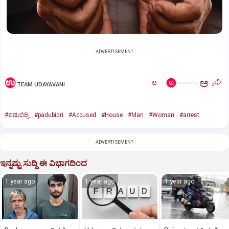
ADVERTISEMENT
ಅ
ಅ
TEAM UDAYAVANI
#ಪಡುಬಿದ್ರಿ
#padubidri
#Accused
#House
#Man
#Woman
#arrest
ADVERTISEMENT
ಇನ್ನಷ್ಟು ಸುದ್ದಿ ಈ ವಿಭಾಗದಿಂದ
1 year ago
1 year ago
1 year ago