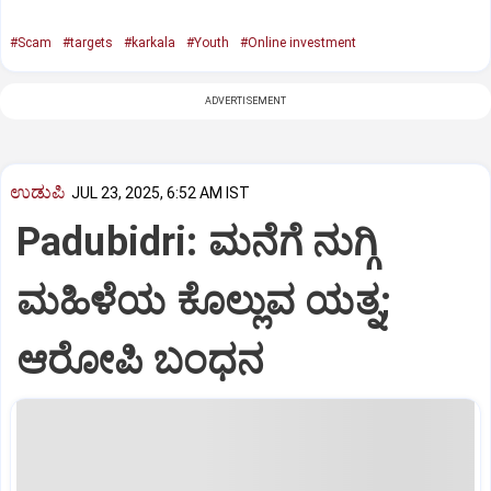
#Scam
#targets
#karkala
#Youth
#Online investment
ADVERTISEMENT
ಉಡುಪಿ
JUL 23, 2025, 6:52 AM IST
Padubidri: ಮನೆಗೆ ನುಗ್ಗಿ
ಮಹಿಳೆಯ ಕೊಲ್ಲುವ ಯತ್ನ;
ಆರೋಪಿ ಬಂಧನ