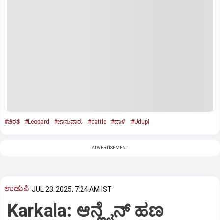
#ಚಿರತೆ
#Leopard
#ಜಾನುವಾರು
#cattle
#ದಾಳಿ
#Udupi
ADVERTISEMENT
ಉಡುಪಿ
JUL 23, 2025, 7:24 AM IST
Karkala: ಆನ್ಲೈನ್‌ ಹಣ