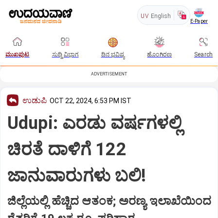
UV
English
E-Paper
ಮುಖಪುಟ
ಸುದ್ದಿ ವಿಭಾಗ
ದಿನ ಭವಿಷ್ಯ
ಹೊಂಗಿರಣ
Search
ADVERTISEMENT
ಉಡುಪಿ
OCT 22, 2024, 6:53 PM IST
Udupi: ಎರಡು ವರ್ಷಗಳಲ್ಲಿ
ಚಿರತೆ ದಾಳಿಗೆ 122
ಜಾನುವಾರುಗಳು ಬಲಿ!
ಜಿಲ್ಲೆಯಲ್ಲಿ ಹೆಚ್ಚಿದ ಆತಂಕ; ಅರಣ್ಯ ಇಲಾಖೆಯಿಂದ