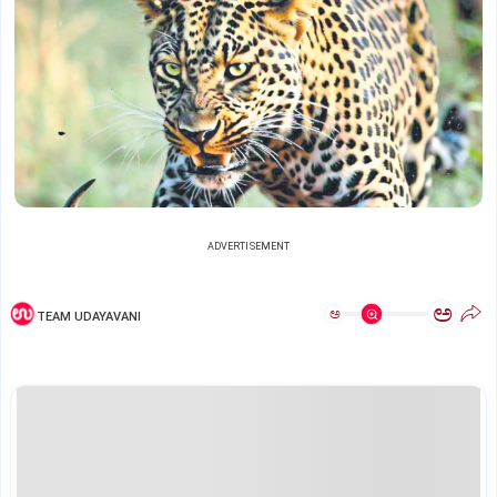
ADVERTISEMENT
ಅ
ಅ
TEAM UDAYAVANI