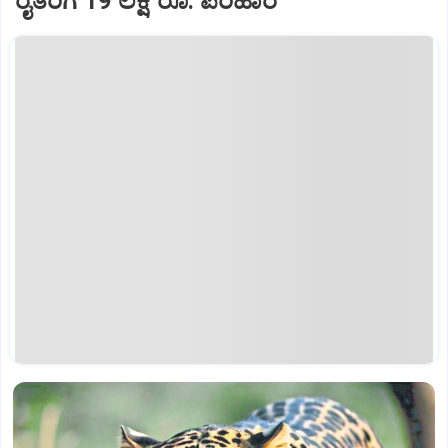
ರೈತರಿಗೆ 19 ಲಕ್ಷ ರೂ. ಪರಿಹಾರ