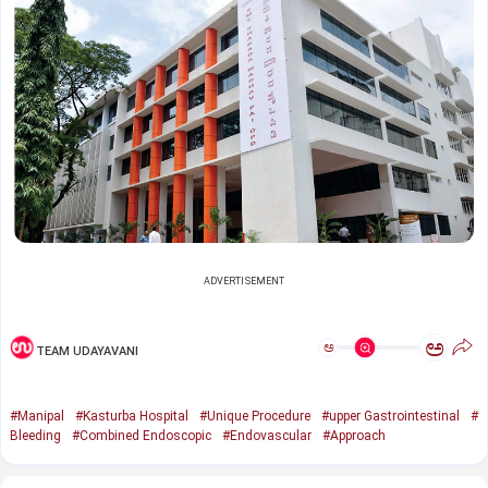
ADVERTISEMENT
ಅ
ಅ
TEAM UDAYAVANI
#Manipal
#Kasturba Hospital
#Unique Procedure
#upper Gastrointestinal
#
Bleeding
#Combined Endoscopic
#Endovascular
#Approach