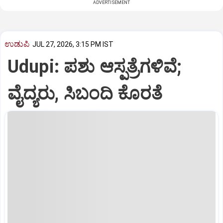
ADVERTISEMENT
ಉಡುಪಿ
JUL 27, 2026, 3:15 PM IST
Udupi: ಪಶು ಆಸ್ಪತ್ರೆಗಳಿವೆ;
ವೈದ್ಯರು, ಸಿಬಂದಿ ಕೊರತೆ