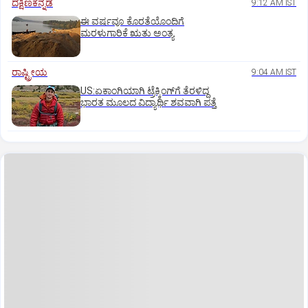
ದಕ್ಷಿಣಕನ್ನಡ
9:12 AM IST
ಈ ವರ್ಷವೂ ಕೊರತೆಯೊಂದಿಗೆ
ಮರಳುಗಾರಿಕೆ ಋತು ಅಂತ್ಯ
ರಾಷ್ಟ್ರೀಯ
9:04 AM IST
US:ಏಕಾಂಗಿಯಾಗಿ ಟ್ರೆಕ್ಕಿಂಗ್‌ಗೆ ತೆರಳಿದ್ದ
ಭಾರತ ಮೂಲದ ವಿದ್ಯಾರ್ಥಿ ಶವವಾಗಿ ಪತ್ತೆ