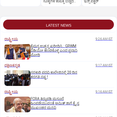
ಸೊಳ್ಳೆಗಳ ಕಾಟಕ್ಕೆ ಬೆಚ್ಚಿದ
ಇನ್ಸ್‌ ಪೆಕ್ಟರ್
ಚಿಣ್ಣರು
LATEST NEWS
ರಾಷ್ಟ್ರೀಯ
9:26 AM IST
ಕೈಮಗ್ಗ ಉತ್ಪನ್ನ ಖರೀದಿಸಿ..: GRWM
ವಿಡಿಯೋ ಹಂಚಿಕೊಳ್ಳಿ ಎಂದ ಪ್ರಧಾನಿ
ಮೋದಿ
ದಕ್ಷಿಣಕನ್ನಡ
9:17 AM IST
ಸರಕಾರಿ ಪದವಿ ಕಾಲೇಜಿನಲ್ಲಿ 20 ದಿನ
ತರಗತಿ ನಷ್ಟ !
ರಾಷ್ಟ್ರೀಯ
9:16 AM IST
FCRA ತಿದ್ದುಪಡಿ ಮಸೂದೆ
ಹಿಂಪಡೆಯುವಂತೆ ಅಮಿತ್‌ ಶಾಗೆ ಕ್ರೈಸ್ತ
ಮುಖಂಡರ ಮನವಿ