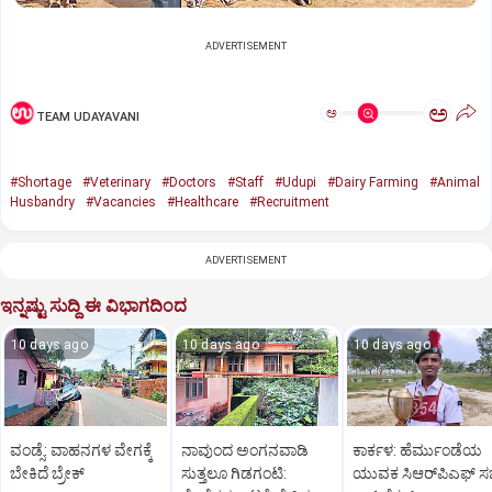
ADVERTISEMENT
ಅ
ಅ
TEAM UDAYAVANI
#Shortage
#Veterinary
#Doctors
#Staff
#Udupi
#Dairy Farming
#Animal
Husbandry
#Vacancies
#Healthcare
#Recruitment
ADVERTISEMENT
ಇನ್ನಷ್ಟು ಸುದ್ದಿ ಈ ವಿಭಾಗದಿಂದ
10 days ago
10 days ago
10 days ago
ವಂಡ್ಸೆ: ವಾಹನಗಳ ವೇಗಕ್ಕೆ
ನಾವುಂದ ಅಂಗನವಾಡಿ
ಕಾರ್ಕಳ: ಹೆರ್ಮುಂಡೆಯ
ಬೇಕಿದೆ ಬ್ರೇಕ್‌
ಸುತ್ತಲೂ ಗಿಡಗಂಟಿ:
ಯುವಕ ಸಿಆರ್‌ಪಿಎಫ್‌ ಸಬ