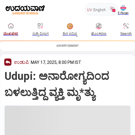
UV
English
E-Paper
ಮುಖಪುಟ
ಸುದ್ದಿ ವಿಭಾಗ
ದಿನ ಭವಿಷ್ಯ
ಹೊಂಗಿರಣ
Search
ADVERTISEMENT
ಉಡುಪಿ
MAY 17, 2025, 8:00 PM IST
Udupi: ಅನಾರೋಗ್ಯದಿಂದ
ಬಳಲುತ್ತಿದ್ದ ವ್ಯಕ್ತಿ ಮೃ*ತ್ಯು