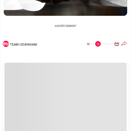
ADVERTISEMENT
ಅ
ಅ
TEAM UDAYAVANI