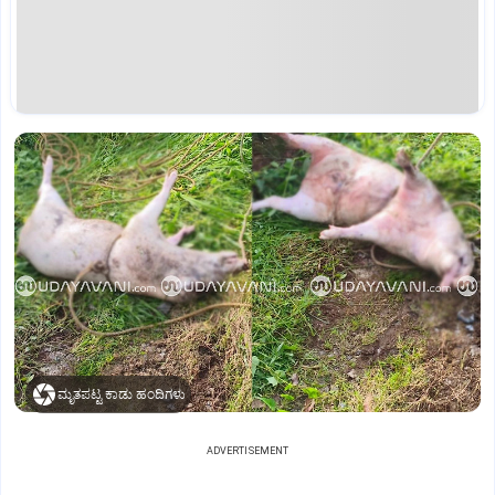
ಮೃತಪಟ್ಟ ಕಾಡು ಹಂದಿಗಳು
ADVERTISEMENT