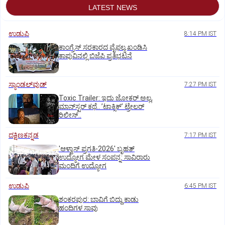
LATEST NEWS
ಉಡುಪಿ
8:14 PM IST
ಕಾಂಗ್ರೆಸ್ ಸರಕಾರದ ವೈಫಲ್ಯ ಖಂಡಿಸಿ
ಕಾಪುವಿನಲ್ಲಿ ಬಿಜೆಪಿ ಪ್ರತಿಭಟನೆ
ಸ್ಯಾಂಡಲ್‌ವುಡ್‌
7:27 PM IST
Toxic Trailer: ಇದು ಜೋಕರ್‌ ಅಲ್ಲ,
ಮಾನ್‌ಸ್ಟರ್‌ ಕಥೆ.. ʼಟಾಕ್ಸಿಕ್‌ʼ ಟ್ರೇಲರ್‌
ರಿಲೀಸ್..
ದಕ್ಷಿಣಕನ್ನಡ
7:17 PM IST
'ಆಳ್ವಾಸ್‌ ಪ್ರಗತಿ-2026' ಬೃಹತ್
ಉದ್ಯೋಗ ಮೇಳ ಸಂಪನ್ನ: ಸಾವಿರಾರು
ಮಂದಿಗೆ ಉದ್ಯೋಗ
ಉಡುಪಿ
6:45 PM IST
ಶಂಕರಪುರ: ಬಾವಿಗೆ ಬಿದ್ದು ಕಾಡು
ಹಂದಿಗಳ ಸಾವು