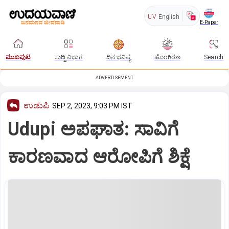
UV
English
E-Paper
ಮುಖಪುಟ
ಸುದ್ದಿ ವಿಭಾಗ
ದಿನ ಭವಿಷ್ಯ
ಹೊಂಗಿರಣ
Search
ADVERTISEMENT
ಉಡುಪಿ
SEP 2, 2023, 9:03 PM IST
Udupi ಅಪಘಾತ: ಸಾವಿಗೆ
ಕಾರಣವಾದ ಆರೋಪಿಗೆ ಶಿಕ್ಷೆ