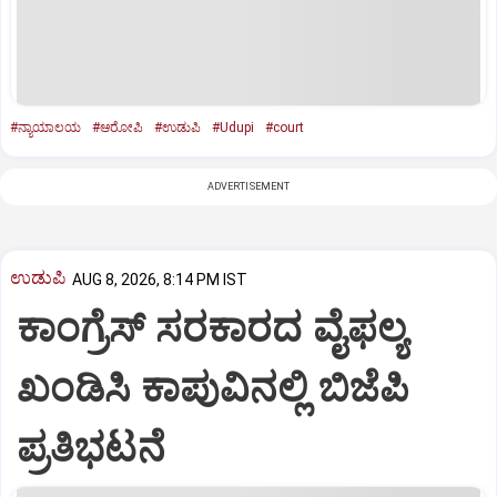
#ನ್ಯಾಯಾಲಯ
#ಆರೋಪಿ
#ಉಡುಪಿ
#Udupi
#court
ADVERTISEMENT
ಉಡುಪಿ
AUG 8, 2026, 8:14 PM IST
ಕಾಂಗ್ರೆಸ್ ಸರಕಾರದ ವೈಫಲ್ಯ
ಖಂಡಿಸಿ ಕಾಪುವಿನಲ್ಲಿ ಬಿಜೆಪಿ
ಪ್ರತಿಭಟನೆ