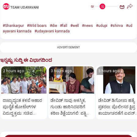
ಅ
ಅ
TEAM UDAYAVANI
#Shankarpur
#Wild boars
#die
#fall
#well
#news
#udupi
#shirva
#ud
ayavani kannada
#udayavani kannada
ADVERTISEMENT
ಇನ್ನಷ್ಟು ಸುದ್ದಿ ಈ ವಿಭಾಗದಿಂದ
2 hours ago
3 hours ago
5 hours ago
ರಾಜ್ಯಾದ್ಯಂತ ಕಳಪೆ ಆಹಾರ
ಡೇವಿಡ್ ಸಾವು ಆಕಸ್ಮಿಕ,
ಡೇವಿಡ್ ಡಿಸೋಜಾ ಹತ್ಯೆ
ಪೂರೈಕೆ ಹೋಟೆಲ್‌ಗಳ
ಗುಂಡು ಹಾರಿಸಿದವರಿಗೆ
ಪ್ರಕರಣ: ಪೊಲೀಸರ ಕ್ಷಿಪ್ರ
ವಿರುದ್ಧ ಕ್ರಮ: ಸಚಿವ
ಕಠಿಣ ಶಿಕ್ಷೆಯಾಗಲಿ: ಪತ್ನಿ
ಕಾರ್ಯಾಚರಣೆಗೆ ಐವನ್
ಖಾದರ್
ಪ್ರಿಯಾ ಒತ್ತಾಯ
ಡಿಸೋಜಾ ಶ್ಲಾಘನೆ