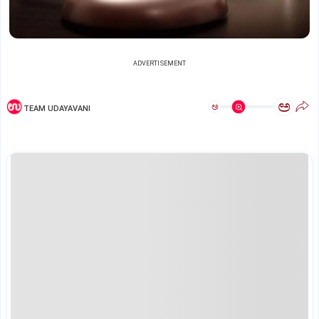
ADVERTISEMENT
ಅ
ಅ
TEAM UDAYAVANI