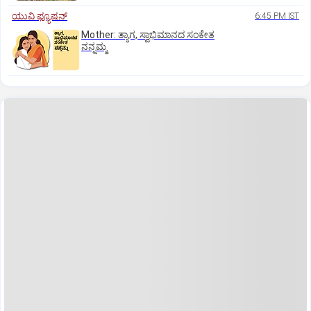
ಯುವಿ ಫ್ಯೂಷನ್
6:45 PM IST
Mother: ತ್ಯಾಗ, ಸ್ವಾಭಿಮಾನದ ಸಂಕೇತ
ನನ್ನಮ್ಮ