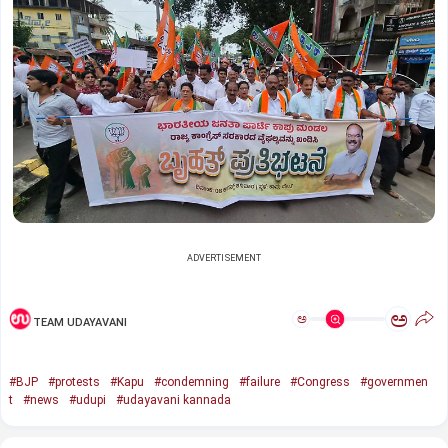
ADVERTISEMENT
ಅ
ಅ
TEAM UDAYAVANI
#BJP
#protests
#Kapu
#condemning
#failure
#Congress
#governmen
t
#news
#udupi
#udayavani kannada