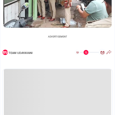
ADVERTISEMENT
ಅ
ಅ
TEAM UDAYAVANI