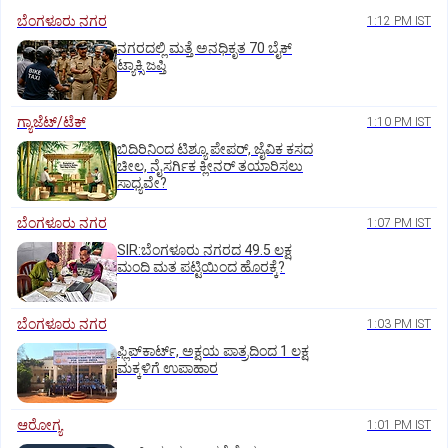
ಬೆಂಗಳೂರು ನಗರ
1:12 PM IST
ನಗರದಲ್ಲಿ ಮತ್ತೆ ಅನಧಿಕೃತ 70 ಬೈಕ್‌
ಟ್ಯಾಕ್ಸಿ ಜಪ್ತಿ
ಗ್ಯಾಜೆಟ್/ಟೆಕ್
1:10 PM IST
ಬಿದಿರಿನಿಂದ ಟಿಶ್ಯೂ ಪೇಪರ್‌, ಜೈವಿಕ ಕಸದ
ಚೀಲ, ನೈಸರ್ಗಿಕ ಕ್ಲೀನರ್‌ ತಯಾರಿಸಲು
ಸಾಧ್ಯವೇ?
ಬೆಂಗಳೂರು ನಗರ
1:07 PM IST
SIR:ಬೆಂಗಳೂರು ನಗರದ 49.5 ಲಕ್ಷ
ಮಂದಿ ಮತ ಪಟ್ಟಿಯಿಂದ ಹೊರಕ್ಕೆ?
ಬೆಂಗಳೂರು ನಗರ
1:03 PM IST
ಫ್ಲಿಪ್‌ಕಾರ್ಟ್‌, ಅಕ್ಷಯ ಪಾತ್ರದಿಂದ 1 ಲಕ್ಷ
ಮಕ್ಕಳಿಗೆ ಉಪಾಹಾರ
ಆರೋಗ್ಯ
1:01 PM IST