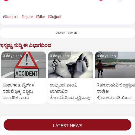
#Gangolli
#Injure
#Bike
#Gujjadi
ADVERTISEMENT
ಇನ್ನಷ್ಟು ಸುದ್ದಿ ಈ ವಿಭಾಗದಿಂದ
3 days ago
3 days ago
3 days ago
Uppunda: ಬೈಕ್‌ಗಳ
ಉಪ್ಪುಂದ: ವಾಂತಿ,
Rain:ಉಡುಪಿ ಜಿಲ್ಲಾದ್ಯಂ
ನಡುವೆ ಢಿಕ್ಕಿ: ಇಬ್ಬರು
ಉಸಿರಾಟದ
ನಾಳೆ(ಆ
ಸವಾರರಿಗೆ ಗಾಯ
ತೊಂದರೆಯಿಂದ ವ್ಯಕ್ತಿ ಸಾವು
4)ಅಂಗನವಾಡಿಯಿಂದ
ಪ್ರೌಢಶಾಲೆಗಳವರೆಗೆ ರಜೆ
LATEST NEWS