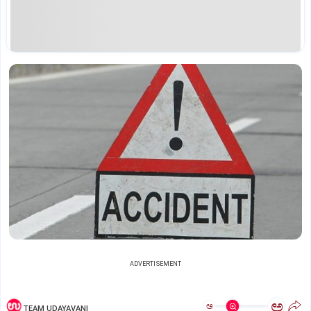
ADVERTISEMENT
ಅ
ಅ
TEAM UDAYAVANI