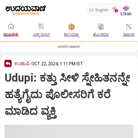
UV
English
E-Paper
ಮುಖಪುಟ
ಸುದ್ದಿ ವಿಭಾಗ
ದಿನ ಭವಿಷ್ಯ
ಹೊಂಗಿರಣ
Search
ADVERTISEMENT
ಉಡುಪಿ
OCT 22, 2024, 1:11 PM IST
Udupi: ಕತ್ತು ಸೀಳಿ ಸ್ನೇಹಿತನನ್ನೇ
ಹತ್ಯೆಗೈದು ಪೊಲೀಸರಿಗೆ ಕರೆ
ಮಾಡಿದ ವ್ಯಕ್ತಿ