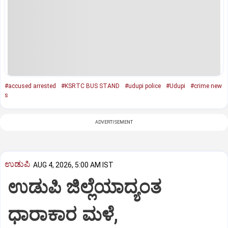
#accused arrested
#KSRTC BUS STAND
#udupi police
#Udupi
#crime new
s
ADVERTISEMENT
ಉಡುಪಿ
AUG 4, 2026, 5:00 AM IST
ಉಡುಪಿ ಜಿಲ್ಲೆಯಾದ್ಯಂತ
ಧಾರಾಕಾರ ಮಳೆ,