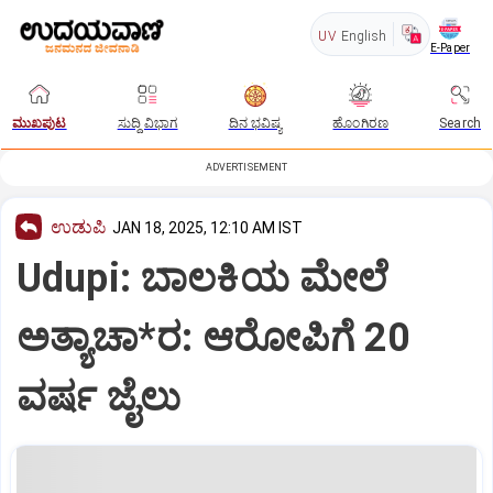
UV
English
E-Paper
ಮುಖಪುಟ
ಸುದ್ದಿ ವಿಭಾಗ
ದಿನ ಭವಿಷ್ಯ
ಹೊಂಗಿರಣ
Search
ADVERTISEMENT
ಉಡುಪಿ
JAN 18, 2025, 12:10 AM IST
Udupi: ಬಾಲಕಿಯ ಮೇಲೆ
ಅತ್ಯಾಚಾ*ರ: ಆರೋಪಿಗೆ 20
ವರ್ಷ ಜೈಲು