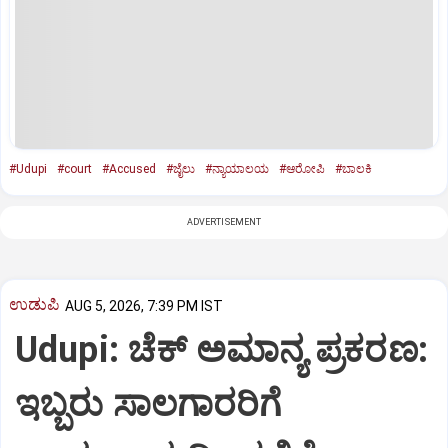
#Udupi
#court
#Accused
#ಜೈಲು
#ನ್ಯಾಯಾಲಯ
#ಆರೋಪಿ
#ಬಾಲಕಿ
ADVERTISEMENT
ಉಡುಪಿ
AUG 5, 2026, 7:39 PM IST
Udupi: ಚೆಕ್ ಅಮಾನ್ಯ ಪ್ರಕರಣ:
ಇಬ್ಬರು ಸಾಲಗಾರರಿಗೆ