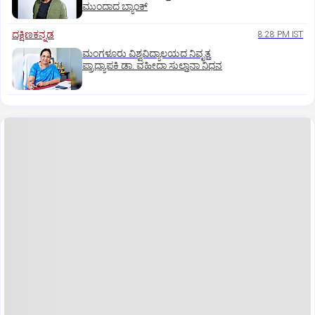
ಮುಂದಾದ ಬ್ಯಾಂಕ್
ದಕ್ಷಿಣಕನ್ನಡ
8:28 PM IST
ಮಂಗಳೂರು ವಿಶ್ವವಿದ್ಯಾಲಯದ ನಿವೃತ್ತ
ಪ್ರಾಧ್ಯಾಪಕಿ ಡಾ. ವಹೀದಾ ಸುಲ್ತಾನಾ ನಿಧನ