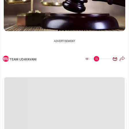
ADVERTISEMENT
ಅ
ಅ
TEAM UDAYAVANI