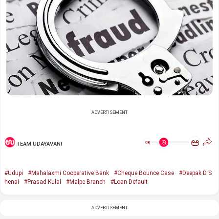
ADVERTISEMENT
ಅ
ಅ
TEAM UDAYAVANI
#Udupi
#Mahalaxmi Cooperative Bank
#Cheque Bounce Case
#Deepak D S
henai
#Prasad Kulal
#Malpe Branch
#Loan Default
ADVERTISEMENT