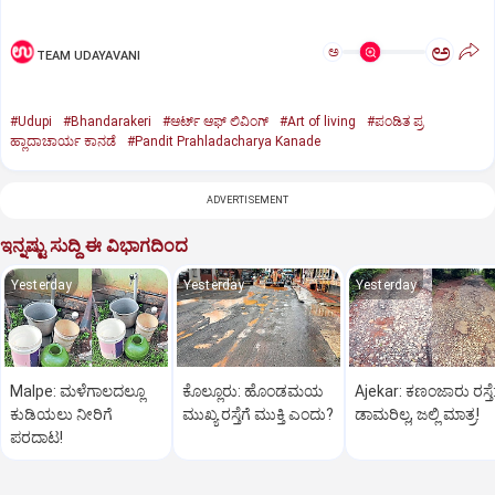
ಅ
ಅ
TEAM UDAYAVANI
#Udupi
#Bhandarakeri
#ಆರ್ಟ್ ಆಫ್ ಲಿವಿಂಗ್
#Art of living
#ಪಂಡಿತ ಪ್ರ
ಹ್ಲಾದಾಚಾರ್ಯ ಕಾನಡೆ
#Pandit Prahladacharya Kanade
ADVERTISEMENT
ಇನ್ನಷ್ಟು ಸುದ್ದಿ ಈ ವಿಭಾಗದಿಂದ
Yesterday
Yesterday
Yesterday
Malpe: ಮಳೆಗಾಲದಲ್ಲೂ
ಕೊಲ್ಲೂರು: ಹೊಂಡಮಯ
Ajekar: ಕಣಂಜಾರು ರಸ್ತೆ
ಕುಡಿಯಲು ನೀರಿಗೆ
ಮುಖ್ಯ ರಸ್ತೆಗೆ ಮುಕ್ತಿ ಎಂದು?
ಡಾಮರಿಲ್ಲ, ಜಲ್ಲಿ ಮಾತ್ರ!
ಪರದಾಟ!