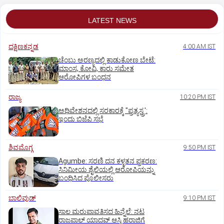
LATEST NEWS
ದಕ್ಷಿಣಕನ್ನಡ
4:00 AM IST
ಚೆಂಬು ಅರಣ್ಯದಲ್ಲಿ ಕಾಡುಕೋಣ ಬೇಟೆ:
ಮಾಂಸ, ಕೋವಿ, ಕಾರು ಸಮೇತ
ಆರೋಪಿಗಳ ಬಂಧನ
ರಾಜ್ಯ
10:20 PM IST
ಅಧಿವೇಶನದಲ್ಲಿ ಸರಕಾರಕ್ಕೆ "ಪ್ರತ್ಯಸ್ತ್ರ':
ಇಂದು ಬಿಜೆಪಿ ಸಭೆ
ಶಿವಮೊಗ್ಗ
9:50 PM IST
Agumbe: ಸರಣಿ ದನ ಕಳ್ಳತನ ಪ್ರಕರಣ:
ಸಿನಿಮೀಯ ಶೈಲಿಯಲ್ಲಿ ಆರೋಪಿಯನ್ನು
ಬಂಧಿಸಿದ ಪೊಲೀಸರು
ಬಾಲಿವುಡ್‌
9:10 PM IST
ಸಾಲ ಮರುಪಾವತಿಸದ ಹಿನ್ನೆಲೆ: ನಟ
ರಾಜಪಾಲ್ ಯಾದವ್‌ ಆಸ್ತಿ ಹರಾಜಿಗೆ