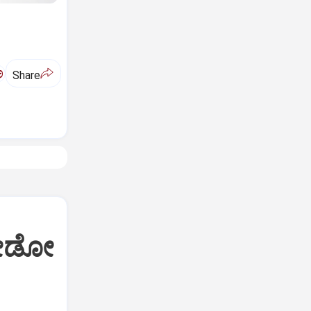
ಅ
Share
ಜೋಡೋ