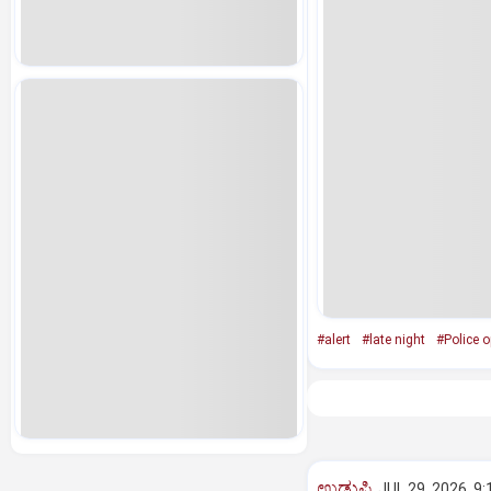
#alert
#late night
#Police o
ಉಡುಪಿ
JUL 29, 2026, 9