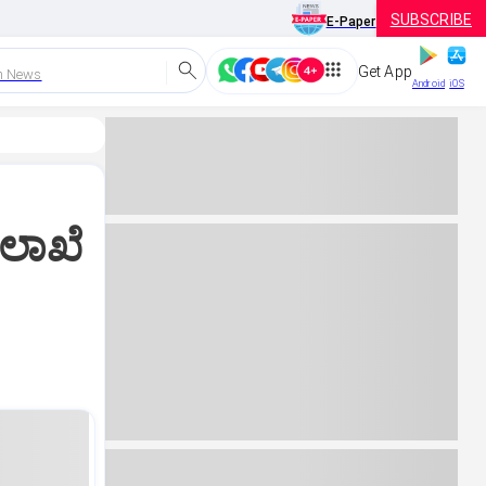
SUBSCRIBE
E-Paper
Get App
h News
Android
iOS
ಇಲಾಖೆ