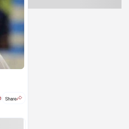
ಅ
Share