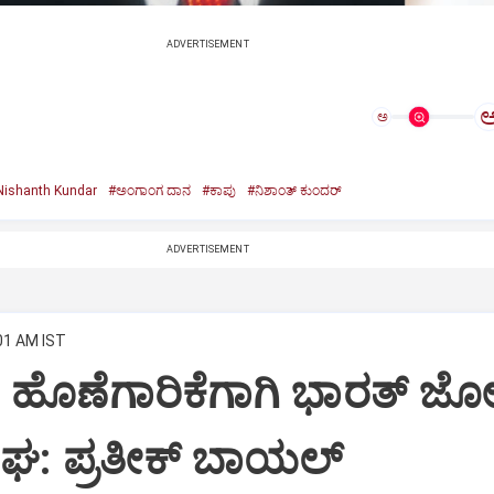
ADVERTISEMENT
ಅ
Nishanth Kundar
#ಅಂಗಾಂಗ ದಾನ
#ಕಾಪು
#ನಿಶಾಂತ್‌ ಕುಂದರ್‌
ADVERTISEMENT
:01 AM IST
 ಹೊಣೆಗಾರಿಕೆಗಾಗಿ ಭಾರತ್‌ 
: ಪ್ರತೀಕ್‌ ಬಾಯಲ್