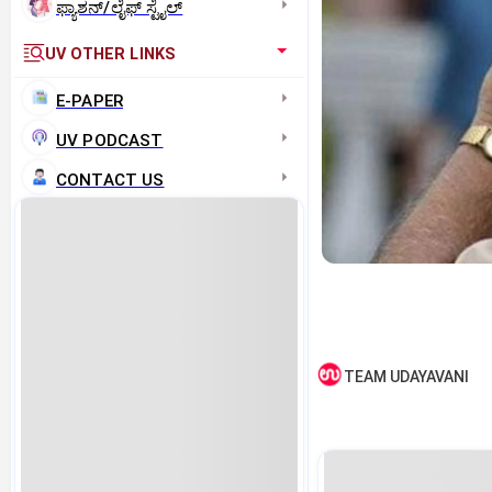
ಫ್ಯಾಶನ್/ಲೈಫ್‌ ಸ್ಟೈಲ್
UV OTHER LINKS
E-PAPER
UV PODCAST
CONTACT US
TEAM UDAYAVANI