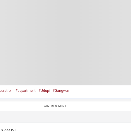
peration
#department
#Udupi
#Gangwar
ADVERTISEMENT
:13 AM IST