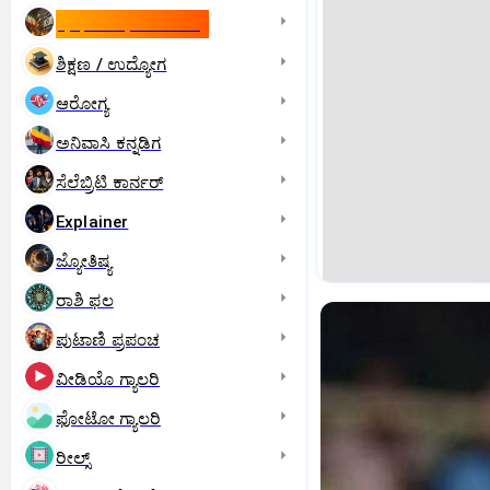
ಇಸ್ರೇಲ್- ಇರಾನ್‌ ಯುದ್ಧ
ಶಿಕ್ಷಣ / ಉದ್ಯೋಗ
ಆರೋಗ್ಯ
ಅನಿವಾಸಿ ಕನ್ನಡಿಗ
ಸೆಲೆಬ್ರಿಟಿ ಕಾರ್ನರ್‌
Explainer
ಜ್ಯೋತಿಷ್ಯ
ರಾಶಿ ಫಲ
ಪುಟಾಣಿ ಪ್ರಪಂಚ
ವೀಡಿಯೊ ಗ್ಯಾಲರಿ
ಫೋಟೋ ಗ್ಯಾಲರಿ
ರೀಲ್ಸ್