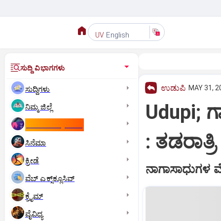
English
UV
ಸುದ್ದಿ ವಿಭಾಗಗಳು
ಉಡುಪಿ
MAY 31, 2
ಸುದ್ದಿಗಳು
Udupi; ಗ
ನಿಮ್ಮ ಜಿಲ್ಲೆ
ಕಾಮನ್‌ ವೆಲ್ತ್‌ ಗೇಮ್ಸ್‌
: ತಡರಾತ್
ಸಿನೆಮಾ
ಕ್ರೀಡೆ
ನಾಗಾಸಾಧುಗಳ ವ
ವೆಬ್ ಎಕ್ಸ್‌ಕ್ಲೂಸಿವ್
ಕ್ರೈಮ್
ವೈವಿಧ್ಯ