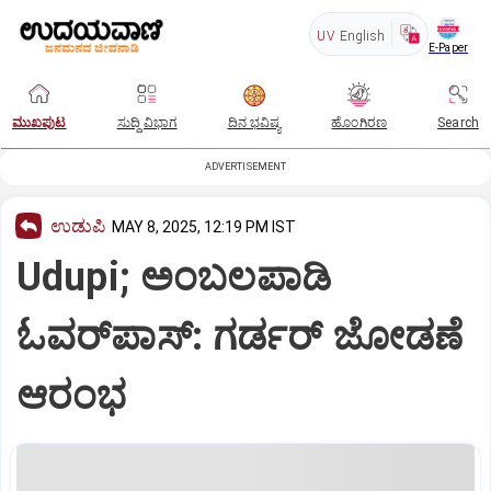
UV
English
E-Paper
ಮುಖಪುಟ
ಸುದ್ದಿ ವಿಭಾಗ
ದಿನ ಭವಿಷ್ಯ
ಹೊಂಗಿರಣ
Search
ADVERTISEMENT
ಉಡುಪಿ
MAY 8, 2025, 12:19 PM IST
Udupi; ಅಂಬಲಪಾಡಿ
ಓವರ್‌ಪಾಸ್‌: ಗರ್ಡರ್‌ ಜೋಡಣೆ
ಆರಂಭ