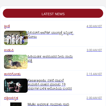
LATEST NEWS
ಕ್ರೀಡೆ
4:00 AM IST
54 ರನ್‌ಗೆ ಆಲೌಟ್‌: ಬಾಂಗ್ಲಾಕ್ಕೆ ಇನ್ನಿಂಗ್ಸ್‌
ಸೋಲು
ಉಡುಪಿ
3:00 AM IST
ಹಿರಿಯಡಕ: ಅಪರೂಪದ ನೀರು ನಾಯಿ
ಪತ್ತೆ
ಕಾಸರಗೋಡು
2:15 AM IST
Kasaragodu: ನಕಲಿ ದಾಖಲೆ
ತಯಾರಿಸಿ ವಾಹನ ಮಾರಾಟ; 19
ವರ್ಷಗಳ ಬಳಿಕ ಆರೋಪಿಯ ಬಂಧನ
ದಕ್ಷಿಣಕನ್ನಡ
2:00 AM IST
Mulki: ಅಪಘಾತ: ಗಾಯಾಳು ಸಾವು