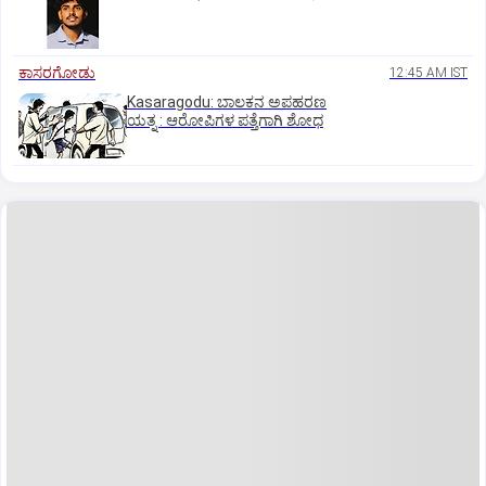
ಕಾಸರಗೋಡು
12:45 AM IST
Kasaragodu: ಬಾಲಕನ ಅಪಹರಣ
ಯತ್ನ : ಆರೋಪಿಗಳ ಪತ್ತೆಗಾಗಿ ಶೋಧ