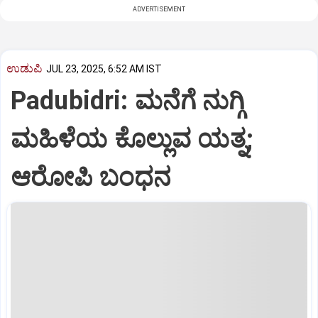
ADVERTISEMENT
ಉಡುಪಿ
JUL 23, 2025, 6:52 AM IST
Padubidri: ಮನೆಗೆ ನುಗ್ಗಿ
ಮಹಿಳೆಯ ಕೊಲ್ಲುವ ಯತ್ನ;
ಆರೋಪಿ ಬಂಧನ