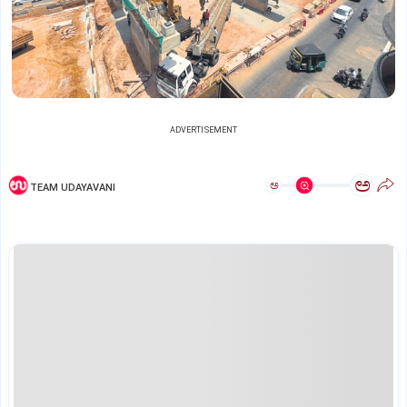
ADVERTISEMENT
ಅ
ಅ
TEAM UDAYAVANI