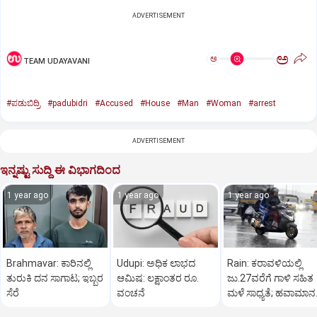
ADVERTISEMENT
ಅ
ಅ
TEAM UDAYAVANI
#ಪಡುಬಿದ್ರಿ
#padubidri
#Accused
#House
#Man
#Woman
#arrest
ADVERTISEMENT
ಇನ್ನಷ್ಟು ಸುದ್ದಿ ಈ ವಿಭಾಗದಿಂದ
1 year ago
1 year ago
1 year ago
Brahmavar: ಕಾರಿನಲ್ಲಿ
Udupi: ಅಧಿಕ ಲಾಭದ
Rain: ಕರಾವಳಿಯಲ್ಲಿ
ತುರುಕಿ ದನ ಸಾಗಾಟ; ಇಬ್ಬರ
ಆಮಿಷ: ಲಕ್ಷಾಂತರ ರೂ.
ಜು.27ವರೆಗೆ ಗಾಳಿ ಸಹಿತ
ಸೆರೆ
ವಂಚನೆ
ಮಳೆ ಸಾಧ್ಯತೆ; ಹವಾಮಾನ
ಇಲಾಖೆ ಎಚ್ಚರಿಕೆ