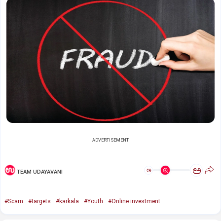
ADVERTISEMENT
ಅ
ಅ
TEAM UDAYAVANI
#Scam
#targets
#karkala
#Youth
#Online investment