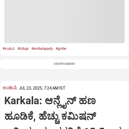
#ಉಡುಪಿ
#Udupi
#ambalapady
#girder
ADVERTISEMENT
ಉಡುಪಿ
JUL 23, 2025, 7:24 AM IST
Karkala: ಆನ್ಲೈನ್‌ ಹಣ
ಹೂಡಿಕೆ, ಹೆಚ್ಚು ಕಮಿಷನ್‌