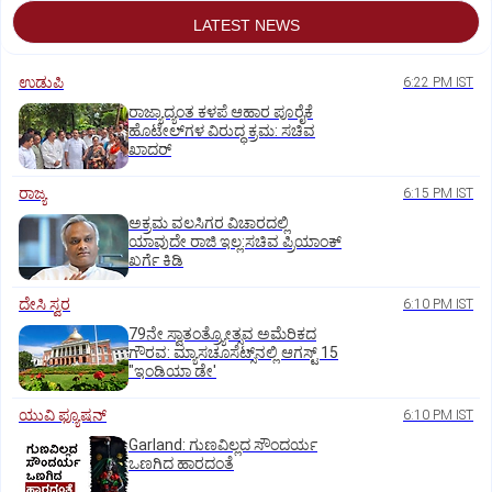
LATEST NEWS
ಉಡುಪಿ
6:22 PM IST
ರಾಜ್ಯಾದ್ಯಂತ ಕಳಪೆ ಆಹಾರ ಪೂರೈಕೆ
ಹೊಟೇಲ್‌ಗಳ ವಿರುದ್ಧ ಕ್ರಮ: ಸಚಿವ
ಖಾದರ್
ರಾಜ್ಯ
6:15 PM IST
ಅಕ್ರಮ ವಲಸಿಗರ ವಿಚಾರದಲ್ಲಿ
ಯಾವುದೇ ರಾಜಿ ಇಲ್ಲ:ಸಚಿವ ಪ್ರಿಯಾಂಕ್
ಖರ್ಗೆ ಕಿಡಿ
ದೇಸಿ ಸ್ವರ
6:10 PM IST
79ನೇ ಸ್ವಾತಂತ್ರ್ಯೋತ್ಸವ ಅಮೆರಿಕದ
ಗೌರವ: ಮ್ಯಾಸಚೂಸೆಟ್ಸ್‌ನಲ್ಲಿ ಆಗಸ್ಟ್‌ 15
"ಇಂಡಿಯಾ ಡೇ'
ಯುವಿ ಫ್ಯೂಷನ್
6:10 PM IST
Garland: ಗುಣವಿಲ್ಲದ ಸೌಂದರ್ಯ
ಒಣಗಿದ ಹಾರದಂತೆ