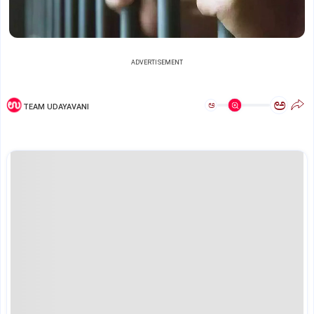
ADVERTISEMENT
ಅ
ಅ
TEAM UDAYAVANI