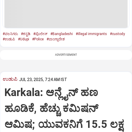
#ವಲಸಿಗರು
#ಕಸ್ಟಡಿ
#ಪೊಲೀಸ್‌
#Bangladeshi
#illegal immigrants
#custody
#ಉಡುಪಿ
#Udupi
#Police
#ಬಾಂಗ್ಲಾದೇಶ
ADVERTISEMENT
ಉಡುಪಿ
JUL 23, 2025, 7:24 AM IST
Karkala: ಆನ್ಲೈನ್‌ ಹಣ
ಹೂಡಿಕೆ, ಹೆಚ್ಚು ಕಮಿಷನ್‌
ಆಮಿಷ; ಯುವಕನಿಗೆ 15.5 ಲಕ್ಷ