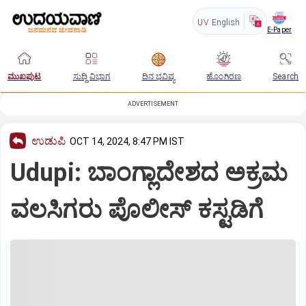
UV
English
E-Paper
ಮುಖಪುಟ
ಸುದ್ದಿ ವಿಭಾಗ
ದಿನ ಭವಿಷ್ಯ
ಹೊಂಗಿರಣ
Search
ADVERTISEMENT
ಉಡುಪಿ
OCT 14, 2024, 8:47 PM IST
Udupi: ಬಾಂಗ್ಲಾದೇಶದ ಅಕ್ರಮ
ವಲಸಿಗರು ಪೊಲೀಸ್‌ ಕಸ್ಟಡಿಗೆ