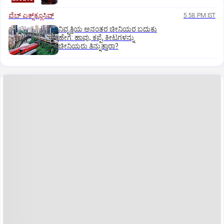
ವೆಬ್ ಎಕ್ಸ್‌ಕ್ಲೂಸಿವ್
5:58 PM IST
ನಿವೃತ್ತಿಯ ಅನಂತರ ಚೀನಿಯರ ಬದುಕು
ಹೇಗೆ: ಹಾವು, ಕಪ್ಪೆ, ಕೀಟಗಳನ್ನು
ಚೀನಿಯರು ತಿನ್ನುತ್ತಾರಾ?