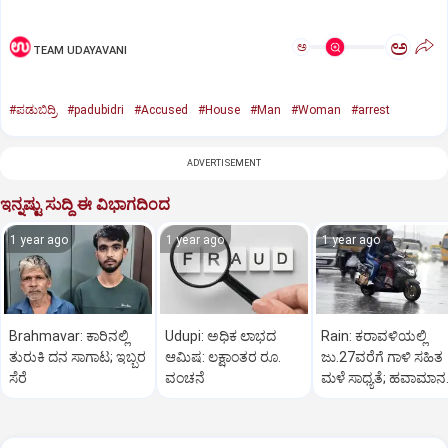
ಅ
ಅ
TEAM UDAYAVANI
#ಪಡುಬಿದ್ರಿ
#padubidri
#Accused
#House
#Man
#Woman
#arrest
ADVERTISEMENT
ಇನ್ನಷ್ಟು ಸುದ್ದಿ ಈ ವಿಭಾಗದಿಂದ
1 year ago
1 year ago
1 year ago
Brahmavar: ಕಾರಿನಲ್ಲಿ
Udupi: ಅಧಿಕ ಲಾಭದ
Rain: ಕರಾವಳಿಯಲ್ಲಿ
ತುರುಕಿ ದನ ಸಾಗಾಟ; ಇಬ್ಬರ
ಆಮಿಷ: ಲಕ್ಷಾಂತರ ರೂ.
ಜು.27ವರೆಗೆ ಗಾಳಿ ಸಹಿತ
ಸೆರೆ
ವಂಚನೆ
ಮಳೆ ಸಾಧ್ಯತೆ; ಹವಾಮಾನ
ಇಲಾಖೆ ಎಚ್ಚರಿಕೆ