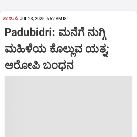
ಉಡುಪಿ
JUL 23, 2025, 6:52 AM IST
Padubidri: ಮನೆಗೆ ನುಗ್ಗಿ
ಮಹಿಳೆಯ ಕೊಲ್ಲುವ ಯತ್ನ;
ಆರೋಪಿ ಬಂಧನ