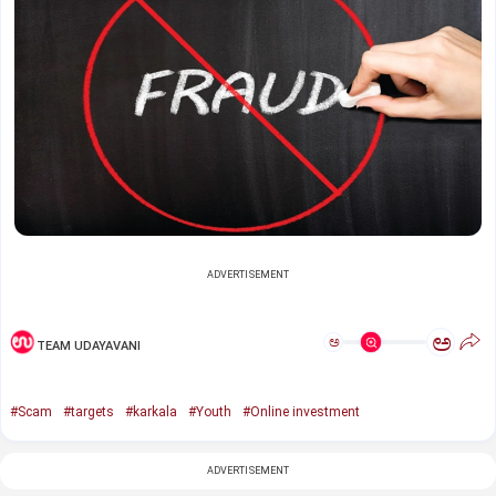
ADVERTISEMENT
ಅ
ಅ
TEAM UDAYAVANI
#Scam
#targets
#karkala
#Youth
#Online investment
ADVERTISEMENT