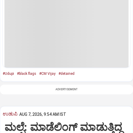
#Udupi
#black flags
#CM Vijay
#detained
ADVERTISEMENT
ಉಡುಪಿ
AUG 7, 2026, 9:54 AM IST
ಮಲ್ಪೆ: ಮಾಡೆಲಿಂಗ್ ಮಾಡುತ್ತಿದ್ದ