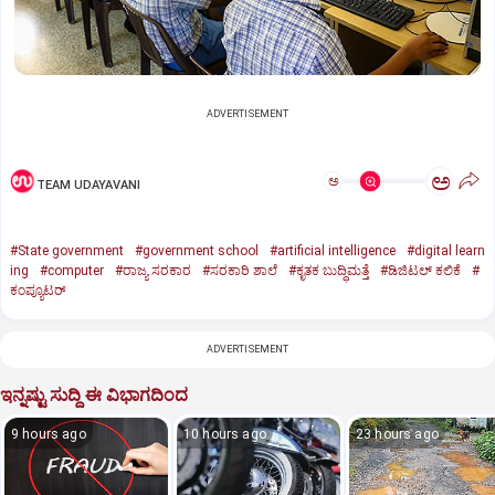
ADVERTISEMENT
ಅ
ಅ
TEAM UDAYAVANI
#State government
#government school
#artificial intelligence
#digital learn
ing
#computer
#ರಾಜ್ಯ ಸರಕಾರ
#ಸರಕಾರಿ ಶಾಲೆ
#ಕೃತಕ ಬುದ್ಧಿಮತ್ತೆ
#ಡಿಜಿಟಲ್‌ ಕಲಿಕೆ
#
ಕಂಪ್ಯೂಟರ್‌
ADVERTISEMENT
ಇನ್ನಷ್ಟು ಸುದ್ದಿ ಈ ವಿಭಾಗದಿಂದ
9 hours ago
10 hours ago
23 hours ago