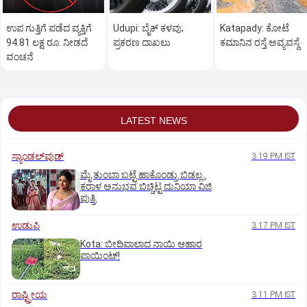
ಉಪ ಗುತ್ತಿಗೆ ಪಡೆದ ವ್ಯಕ್ತಿಗೆ
Udupi: ಬೈಕ್ ಕಳವು;
Katapady: ಕೋಟೆ
94.81 ಲಕ್ಷ ರೂ. ನೀಡದೆ
ಪ್ರಕರಣ ದಾಖಲು
ಕಮಾನಿನ ರಸ್ತೆ ಅವ್ಯವಸ್ಥೆ
ವಂಚನೆ
LATEST NEWS
ಸ್ಯಾಂಡಲ್‌ವುಡ್‌
3:19 PM IST
ಮೈ ತುಂಬಾ ಬಟ್ಟೆ ಹಾಕೊಂಡ್ರು ಬಿಡಲ್ಲ..
ಕರಾಳ ಅನುಭವ ಬಿಚ್ಚಿಟ್ಟ ದುನಿಯಾ ವಿಜಿ
ಪುತ್ರಿ
ಉಡುಪಿ
3:17 PM IST
Kota: ಬೀದಿಪಾಲಾದ ನಾಯಿ ಆಹಾರ
ಪಾಯಿಂಟ್‌!
ರಾಷ್ಟ್ರೀಯ
3:11 PM IST