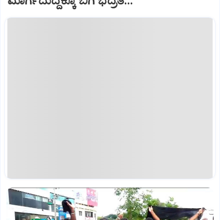
ಮಾರ್ಗದುದ್ದಕ್ಕೂ ಬಿಗಿ ಭದ್ರತೆ...