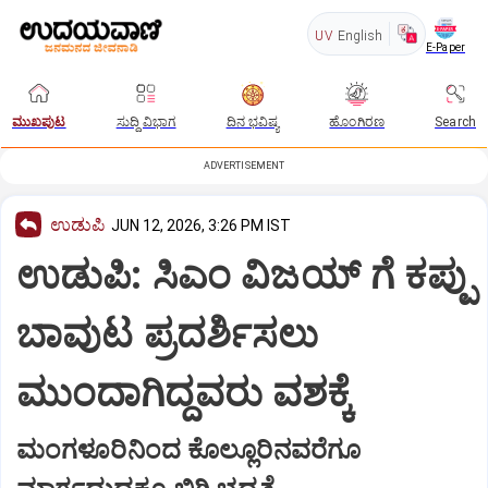
UV
English
E-Paper
ಮುಖಪುಟ
ಸುದ್ದಿ ವಿಭಾಗ
ದಿನ ಭವಿಷ್ಯ
ಹೊಂಗಿರಣ
Search
ADVERTISEMENT
ಉಡುಪಿ
JUN 12, 2026, 3:26 PM IST
ಉಡುಪಿ: ಸಿಎಂ ವಿಜಯ್ ಗೆ ಕಪ್ಪು
ಬಾವುಟ ಪ್ರದರ್ಶಿಸಲು
ಮುಂದಾಗಿದ್ದವರು ವಶಕ್ಕೆ
ಮಂಗಳೂರಿನಿಂದ ಕೊಲ್ಲೂರಿನವರೆಗೂ