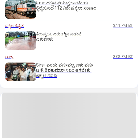
ಓಣಂ ಹಬ್ಬದ ಪ್ರಯುಕ್ತ ಭಾರತೀಯ
ರೈಲ್ವೆಯಿಂದ 112 ವಿಶೇಷ ರೈಲು ಸಂಚಾರ
ದಕ್ಷಿಣಕನ್ನಡ
3:11 PM IST
ತಿರುವೈಲು: ಏರುತಗ್ಗಿನ ನಡುವೆ
ಏಳುಬೀಳು
ರಾಜ್ಯ
3:08 PM IST
Sirsi: ಎರಡು ವರ್ಷವಲ್ಲ, ಏಳು ವರ್ಷ
ಡಿ.ಕೆ. ಶಿವಕುಮಾರ್ ಸಿಎಂ ಆಗಬೇಕು:
ಲಕ್ಷ್ಮಣ ಸವದಿ