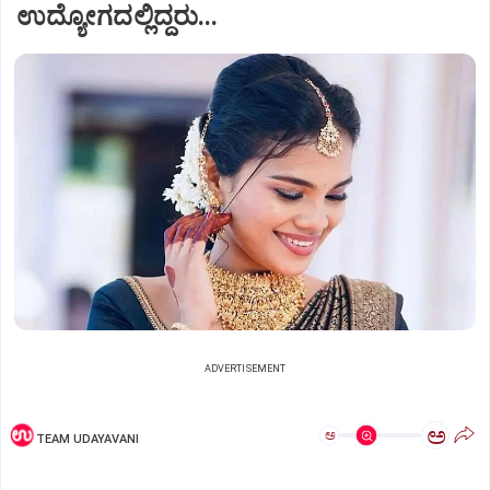
ಉದ್ಯೋಗದಲ್ಲಿದ್ದರು...
ADVERTISEMENT
ಅ
ಅ
TEAM UDAYAVANI