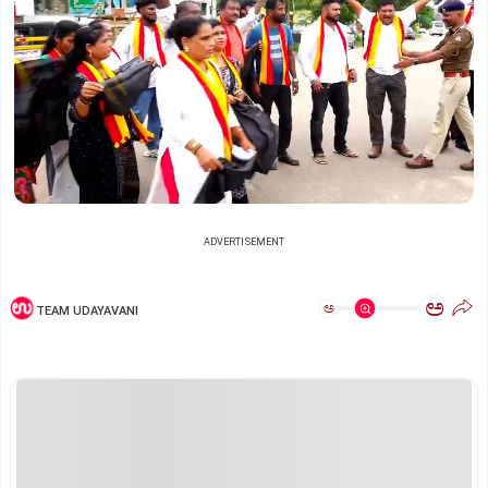
ADVERTISEMENT
ಅ
ಅ
TEAM UDAYAVANI