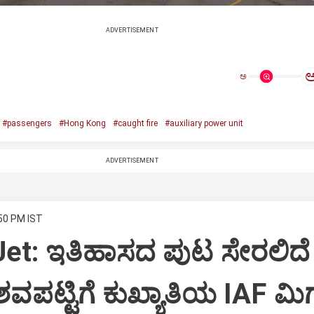
ADVERTISEMENT
ಅ
#passengers
#Hong Kong
#caught fire
#auxiliary power unit
ADVERTISEMENT
:50 PM IST
Jet: ಇತಿಹಾಸದ ಪುಟ ಸೇರಲಿದೆ
ವಪಟ್ಟಿಗೆ ಕುಖ್ಯಾತಿಯ IAF ಮಿಗ