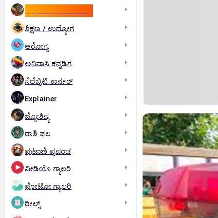
ಇಸ್ರೇಲ್- ಇರಾನ್‌ ಯುದ್ಧ
ಶಿಕ್ಷಣ / ಉದ್ಯೋಗ
ಆರೋಗ್ಯ
ಅನಿವಾಸಿ ಕನ್ನಡಿಗ
ಸೆಲೆಬ್ರಿಟಿ ಕಾರ್ನರ್‌
Explainer
ಜ್ಯೋತಿಷ್ಯ
ರಾಶಿ ಫಲ
ಪುಟಾಣಿ ಪ್ರಪಂಚ
ವೀಡಿಯೊ ಗ್ಯಾಲರಿ
ಫೋಟೋ ಗ್ಯಾಲರಿ
ರೀಲ್ಸ್