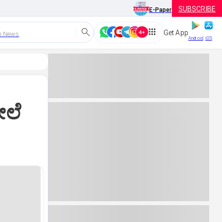
SUBSCRIBE
E-Paper
Get App
h News
Android
iOS
ೇಲೆ