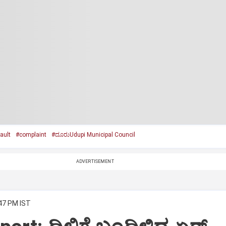
ault
#complaint
#ದೂರುUdupi Municipal Council
ADVERTISEMENT
:47 PM IST