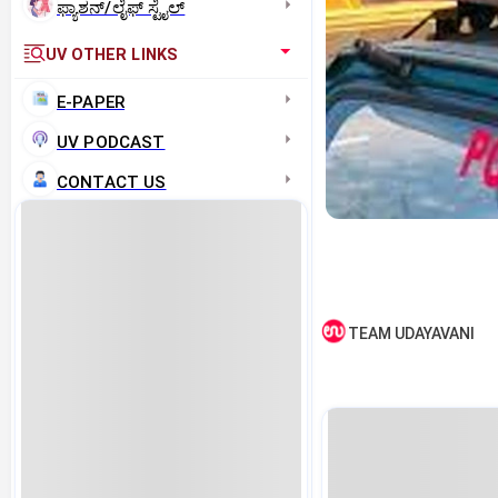
ಫ್ಯಾಶನ್/ಲೈಫ್‌ ಸ್ಟೈಲ್
UV OTHER LINKS
E-PAPER
UV PODCAST
CONTACT US
TEAM UDAYAVANI