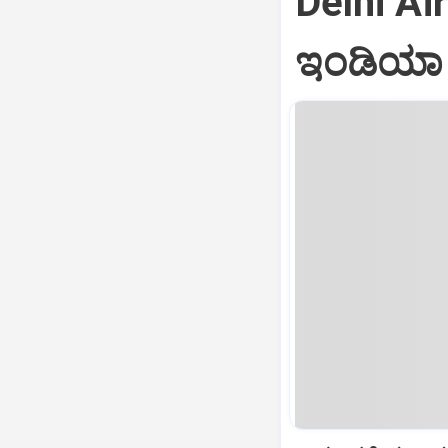
Delhi Air
ಇಂಡಿಯಾ ವ