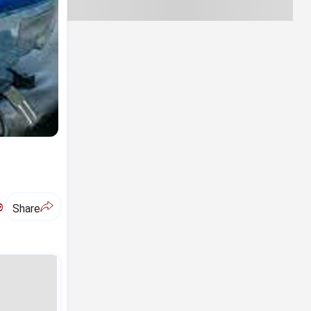
ಅ
Share