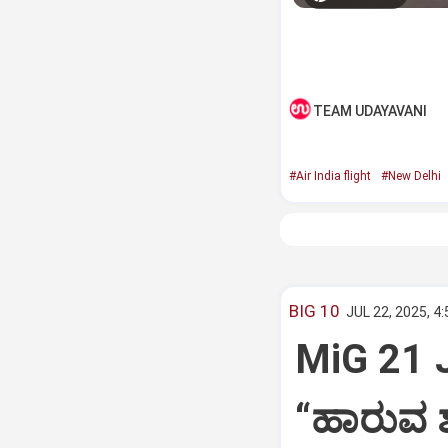
TEAM UDAYAVANI
#Air India flight
#New Delhi
BIG 10
JUL 22, 2025, 4
MiG 21 
“ಹಾರುವ ಶ