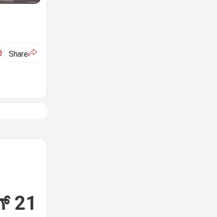
ಅ
Share
್‌ 21