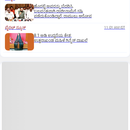
ಹೊರಟ್ಟಿ ಅವರನ್ನು ಬೆದರಿಸಿ,
ಬಲವಂತವಾಗಿ ರಾಜೀನಾಮೆಗೆ ಸಹಿ
ಪಡೆದುಕೊಂಡಿದ್ದಾರೆ: ರಾಮುಲು ಆರೋಪ
ವೈರಲ್ ನ್ಯೂಸ್
11:01 AM IST
8.1 ಅಡಿ ಉದ್ದನೆಯ ಕೇಶ:
ಉತ್ತರಾಖಂಡ ಮಹಿಳೆ ಗಿನ್ನೆಸ್‌ ದಾಖಲೆ