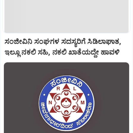
ಸಂಜೀವಿನಿ ಸಂಘಗಳ ಸದಸ್ಯರಿಗೆ ಸಿಡಿಲಾಘಾತ,
ಇಲ್ಲೂ ನಕಲಿ ಸಹಿ, ನಕಲಿ ಖಾತೆಯದ್ದೇ ಹಾವಳಿ