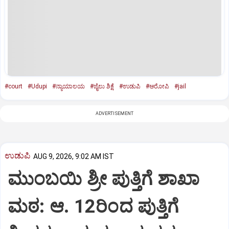
#court
#Udupi
#ನ್ಯಾಯಾಲಯ
#ಜೈಲು ಶಿಕ್ಷೆ
#ಉಡುಪಿ
#ಆರೋಪಿ
#jail
ADVERTISEMENT
ಉಡುಪಿ
AUG 9, 2026, 9:02 AM IST
ಮುಂಬಯಿ ಶ್ರೀ ಪುತ್ತಿಗೆ ಶಾಖಾ
ಮಠ: ಆ. 12ರಿಂದ ಪುತ್ತಿಗೆ