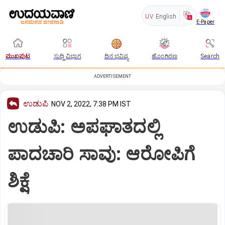
UV
English
E-Paper
ಮುಖಪುಟ
ಸುದ್ದಿ ವಿಭಾಗ
ದಿನ ಭವಿಷ್ಯ
ಹೊಂಗಿರಣ
Search
ADVERTISEMENT
ಉಡುಪಿ
NOV 2, 2022, 7:38 PM IST
ಉಡುಪಿ: ಅಪಘಾತದಲ್ಲಿ
ಪಾದಚಾರಿ ಸಾವು: ಆರೋಪಿಗೆ
ಶಿಕ್ಷೆ