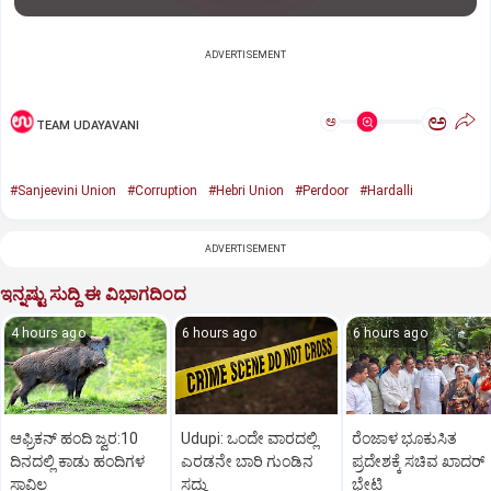
ADVERTISEMENT
ಅ
ಅ
TEAM UDAYAVANI
#Sanjeevini Union
#Corruption
#Hebri Union
#Perdoor
#Hardalli
ADVERTISEMENT
ಇನ್ನಷ್ಟು ಸುದ್ದಿ ಈ ವಿಭಾಗದಿಂದ
4 hours ago
6 hours ago
6 hours ago
ಆಫ್ರಿಕನ್‌ ಹಂದಿ ಜ್ವರ:10
Udupi: ಒಂದೇ ವಾರದಲ್ಲಿ
ರೆಂಜಾಳ ಭೂಕುಸಿತ
ದಿನದಲ್ಲಿ ಕಾಡು ಹಂದಿಗಳ
ಎರಡನೇ ಬಾರಿ ಗುಂಡಿನ
ಪ್ರದೇಶಕ್ಕೆ ಸಚಿವ ಖಾದರ್‌
ಸಾವಿಲ್ಲ
ಸದ್ದು
ಭೇಟಿ