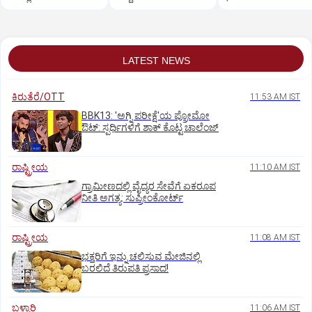
LATEST NEWS
ಕಿರುತೆರೆ/OTT
11:53 AM IST
BBK13: 'ಅಗ್ನಿ ಪರೀಕ್ಷೆ'ಯ ಪ್ರೋಮೋ
ಔಟ್: ಸ್ಪರ್ಧಿಗಳಿಗೆ ಶಾಕ್ ಕೊಟ್ಟ ಚಾಲೆಂಜ್
ರಾಷ್ಟ್ರೀಯ
11:10 AM IST
ಗ್ರಾಮೀಣದಲ್ಲಿ ವೈದ್ಯರ ಸೇವೆಗೆ ಏಕರೂಪ
ನೀತಿ ಅಗತ್ಯ: ಸುಪ್ರೀಂಕೋರ್ಟ್‌
ರಾಷ್ಟ್ರೀಯ
11:08 AM IST
ಭಕ್ತರಿಗೆ ಇನ್ನು ಚಲಿಸುವ ಮೇಜಿನಲ್ಲಿ
ಬರಲಿದೆ ತಿರುಪತಿ ಪ್ರಸಾದ!
ಬಳ್ಳಾರಿ
11:06 AM IST