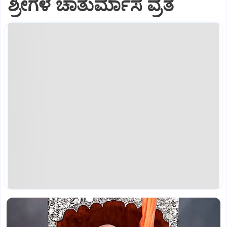
ಶ್ರೀಗಳ ಚಾತುರ್ಮಾಸ ವ್ರತ