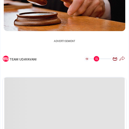
ADVERTISEMENT
ಅ
ಅ
TEAM UDAYAVANI