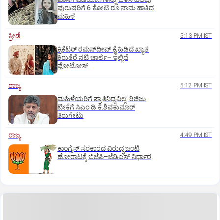
ಪುರುಷರಿಗೆ 6 ಕೋಟಿ ರೂ.ನಾಮ ಹಾಕಿದ
ಮಹಿಳೆ
ಕ್ರೀಡೆ
5:13 PM IST
ಕ್ರಿಕೆಟರ್‌ ರಮನ್‌ದೀಪ್‌ ಕೈ ಹಿಡಿದ ಖ್ಯಾತ
ಕಿರುತೆರೆ ನಟಿ ಚಾರ್ಲಿ– ಇಲ್ಲಿದೆ
ಫೋಟೋಸ್
ರಾಜ್ಯ
5:12 PM IST
ಮಹಿಳೆಯರಿಗೆ ಪ್ರಾತಿನಿಧ್ಯವಿಲ್ಲ: ರಿಜಿಜು
ಟೀಕೆಗೆ ಸಿಎಂ ಡಿ.ಕೆ.ಶಿವಕುಮಾರ್
ತಿರುಗೇಟು
ರಾಜ್ಯ
4:49 PM IST
ಕಾಂಗ್ರೆಸ್‌ ಸರಕಾರದ ವಿರುದ್ಧ ಜಂಟಿ
ಹೋರಾಟಕ್ಕೆ ಬಿಜೆಪಿ–ಜೆಡಿಎಸ್‌ ನಿರ್ಧಾರ