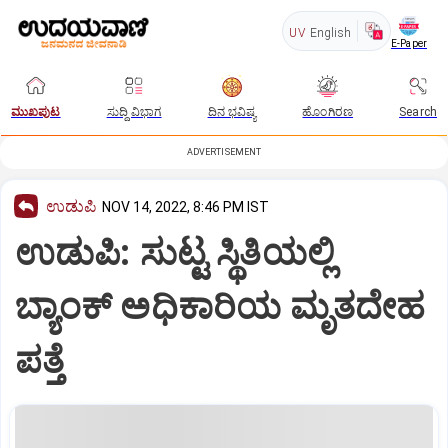
UV
English
E-Paper
ಮುಖಪುಟ
ಸುದ್ದಿ ವಿಭಾಗ
ದಿನ ಭವಿಷ್ಯ
ಹೊಂಗಿರಣ
Search
ADVERTISEMENT
ಉಡುಪಿ
NOV 14, 2022, 8:46 PM IST
ಉಡುಪಿ: ಸುಟ್ಟ ಸ್ಥಿತಿಯಲ್ಲಿ
ಬ್ಯಾಂಕ್‌ ಅಧಿಕಾರಿಯ ಮೃತದೇಹ
ಪತ್ತೆ