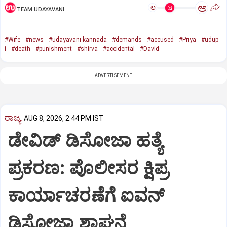
ಅ
ಅ
TEAM UDAYAVANI
#Wife
#news
#udayavani kannada
#demands
#accused
#Priya
#udup
i
#death
#punishment
#shirva
#accidental
#David
ADVERTISEMENT
ರಾಜ್ಯ
AUG 8, 2026, 2:44 PM IST
ಡೇವಿಡ್ ಡಿಸೋಜಾ ಹತ್ಯೆ
ಪ್ರಕರಣ: ಪೊಲೀಸರ ಕ್ಷಿಪ್ರ
ಕಾರ್ಯಾಚರಣೆಗೆ ಐವನ್
ಡಿಸೋಜಾ ಶ್ಲಾಘನೆ