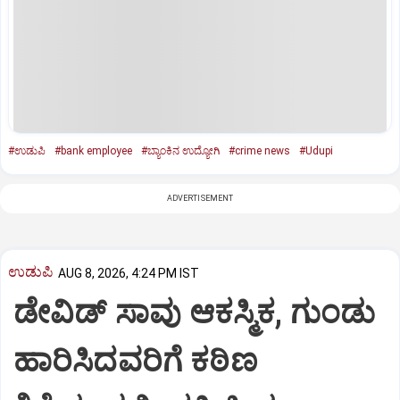
#ಉಡುಪಿ
#bank employee
#ಬ್ಯಾಂಕಿನ ಉದ್ಯೋಗಿ
#crime news
#Udupi
ADVERTISEMENT
ಉಡುಪಿ
AUG 8, 2026, 4:24 PM IST
ಡೇವಿಡ್ ಸಾವು ಆಕಸ್ಮಿಕ, ಗುಂಡು
ಹಾರಿಸಿದವರಿಗೆ ಕಠಿಣ