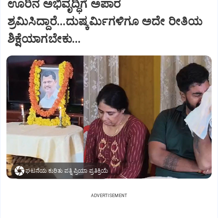
ಊರಿನ ಅಭಿವೃದ್ಧಿಗೆ ಅಪಾರ
ಶ್ರಮಿಸಿದ್ದಾರೆ...ದುಷ್ಕರ್ಮಿಗಳಿಗೂ ಅದೇ ರೀತಿಯ
ಶಿಕ್ಷೆಯಾಗಬೇಕು...
ಘಟನೆಯ ಕುರಿತು ಪತ್ನಿ ಪ್ರಿಯಾ ಪ್ರತಿಕ್ರಿಯೆ
ADVERTISEMENT