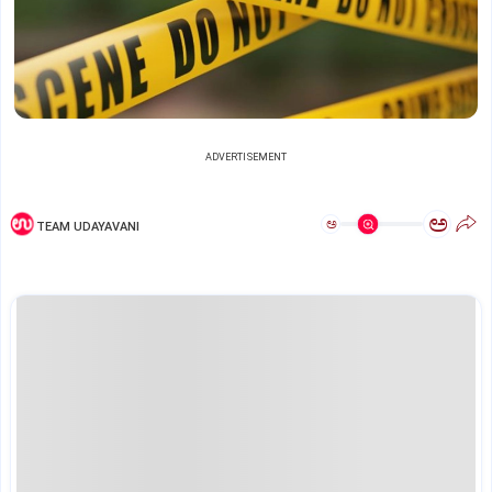
ADVERTISEMENT
ಅ
ಅ
TEAM UDAYAVANI