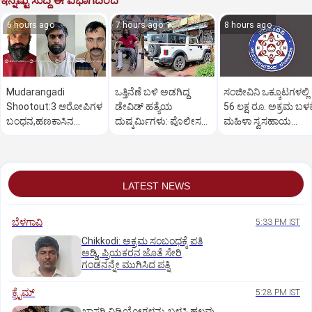
ಇನ್ನಷ್ಟು ಸುದ್ದಿ ಈ ವಿಭಾಗದಿಂದ
6 hours ago
7 hours ago
8 hours ago
Mudarangadi
ಒತ್ತಿನೆಣೆ ಬಳಿ ಅಡಗಿದ್ದ
ಸಂಜೀವಿನಿ ಒಕ್ಕೂಟಗಳಲ್ಲಿ
Shootout:‌3 ಆರೋಪಿಗಳ
ಡೇವಿಡ್‌ ಹತ್ಯೆಯ
56 ಲಕ್ಷ ರೂ. ಅಕ್ರಮ ಬಳಕ
ಬಂಧನ,ಹಣಕಾಸಿನ
ದುಷ್ಕರ್ಮಿಗಳು: ಪೊಲೀಸರ
ಮಹಿಳಾ ಸ್ವಸಹಾಯ
ವೈಮನಸ್ಸು ಕಾರಣ? ಸುಪಾರಿ
ಕಾರ್ಯಾಚರಣೆ ಹೇಗಿತ್ತು?
ಸಂಘಗಳು ಕಂಗಾಲು
ಕೊಟ್ಟಿದ್ಯಾರು?
LATEST NEWS
ಬೆಳಗಾವಿ
5:33 PM IST
Chikkodi: ಅಕ್ರಮ ಸಂಬಂಧಕ್ಕೆ ಪತಿ
ಅಡ್ಡಿ, ಪ್ರಿಯಕರನ ಜೊತೆ ಸೇರಿ
ಗಂಡನನ್ನೇ ಮುಗಿಸಿದ ಪತ್ನಿ
ಕ್ರೈಮ್
5:28 PM IST
ಖಾಸಗಿ ವಿಡಿಯೋಗಳನ್ನು ಬಳಸಿ ಹಲವು