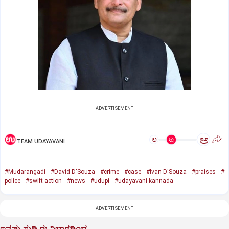
ADVERTISEMENT
ಅ
ಅ
TEAM UDAYAVANI
#Mudarangadi
#David D'Souza
#crime
#case
#Ivan D'Souza
#praises
#
police
#swift action
#news
#udupi
#udayavani kannada
ADVERTISEMENT