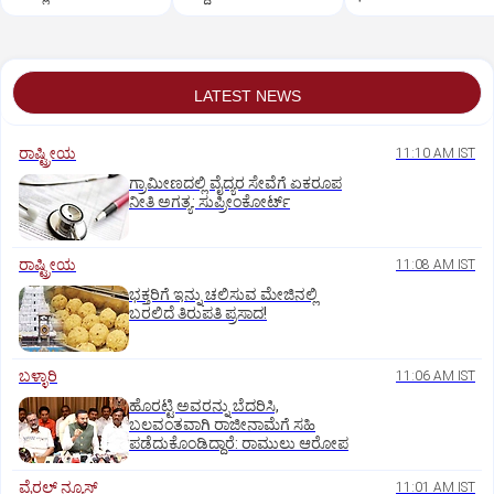
LATEST NEWS
ರಾಷ್ಟ್ರೀಯ
11:10 AM IST
ಗ್ರಾಮೀಣದಲ್ಲಿ ವೈದ್ಯರ ಸೇವೆಗೆ ಏಕರೂಪ
ನೀತಿ ಅಗತ್ಯ: ಸುಪ್ರೀಂಕೋರ್ಟ್‌
ರಾಷ್ಟ್ರೀಯ
11:08 AM IST
ಭಕ್ತರಿಗೆ ಇನ್ನು ಚಲಿಸುವ ಮೇಜಿನಲ್ಲಿ
ಬರಲಿದೆ ತಿರುಪತಿ ಪ್ರಸಾದ!
ಬಳ್ಳಾರಿ
11:06 AM IST
ಹೊರಟ್ಟಿ ಅವರನ್ನು ಬೆದರಿಸಿ,
ಬಲವಂತವಾಗಿ ರಾಜೀನಾಮೆಗೆ ಸಹಿ
ಪಡೆದುಕೊಂಡಿದ್ದಾರೆ: ರಾಮುಲು ಆರೋಪ
ವೈರಲ್ ನ್ಯೂಸ್
11:01 AM IST