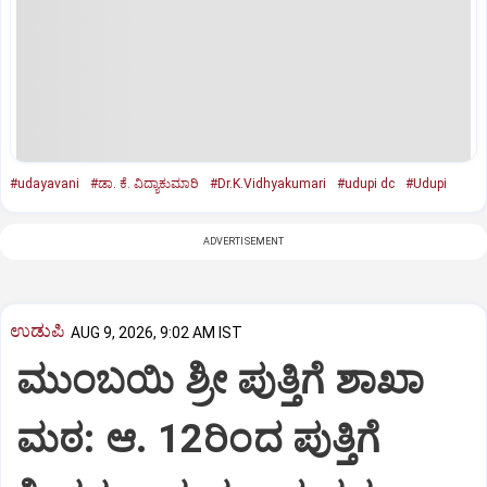
#udayavani
#ಡಾ. ಕೆ. ವಿದ್ಯಾಕುಮಾರಿ
#Dr.K.Vidhyakumari
#udupi dc
#Udupi
ADVERTISEMENT
ಉಡುಪಿ
AUG 9, 2026, 9:02 AM IST
ಮುಂಬಯಿ ಶ್ರೀ ಪುತ್ತಿಗೆ ಶಾಖಾ
ಮಠ: ಆ. 12ರಿಂದ ಪುತ್ತಿಗೆ