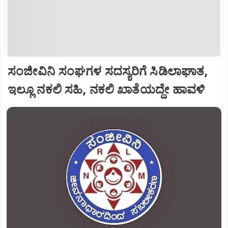
ಸಂಜೀವಿನಿ ಸಂಘಗಳ ಸದಸ್ಯರಿಗೆ ಸಿಡಿಲಾಘಾತ,
ಇಲ್ಲೂ ನಕಲಿ ಸಹಿ, ನಕಲಿ ಖಾತೆಯದ್ದೇ ಹಾವಳಿ