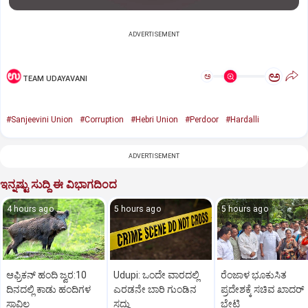
ADVERTISEMENT
ಅ
ಅ
TEAM UDAYAVANI
#Sanjeevini Union
#Corruption
#Hebri Union
#Perdoor
#Hardalli
ADVERTISEMENT
ಇನ್ನಷ್ಟು ಸುದ್ದಿ ಈ ವಿಭಾಗದಿಂದ
4 hours ago
5 hours ago
5 hours ago
ಆಫ್ರಿಕನ್‌ ಹಂದಿ ಜ್ವರ:10
Udupi: ಒಂದೇ ವಾರದಲ್ಲಿ
ರೆಂಜಾಳ ಭೂಕುಸಿತ
ದಿನದಲ್ಲಿ ಕಾಡು ಹಂದಿಗಳ
ಎರಡನೇ ಬಾರಿ ಗುಂಡಿನ
ಪ್ರದೇಶಕ್ಕೆ ಸಚಿವ ಖಾದರ್‌
ಸಾವಿಲ್ಲ
ಸದ್ದು
ಭೇಟಿ