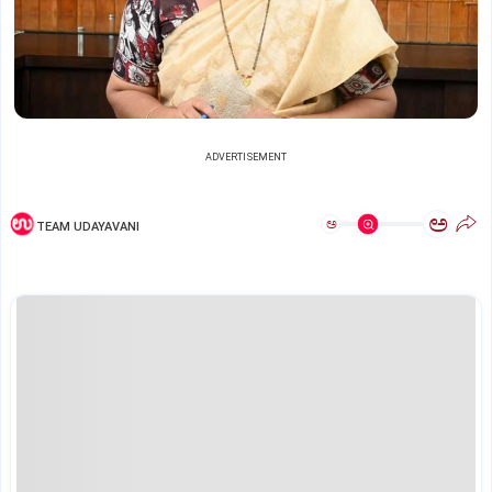
ADVERTISEMENT
ಅ
ಅ
TEAM UDAYAVANI