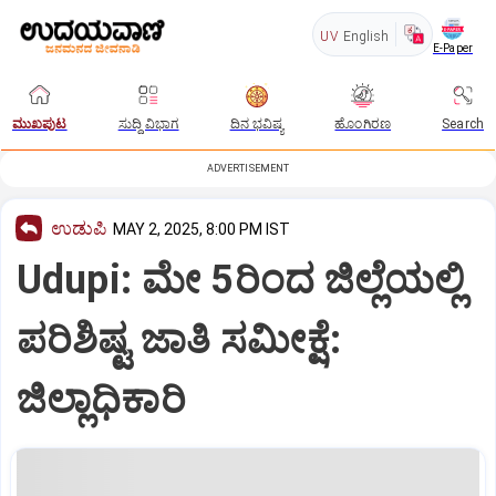
UV
English
E-Paper
ಮುಖಪುಟ
ಸುದ್ದಿ ವಿಭಾಗ
ದಿನ ಭವಿಷ್ಯ
ಹೊಂಗಿರಣ
Search
ADVERTISEMENT
ಉಡುಪಿ
MAY 2, 2025, 8:00 PM IST
Udupi: ಮೇ 5ರಿಂದ ಜಿಲ್ಲೆಯಲ್ಲಿ
ಪರಿಶಿಷ್ಟ ಜಾತಿ ಸಮೀಕ್ಷೆ:
ಜಿಲ್ಲಾಧಿಕಾರಿ