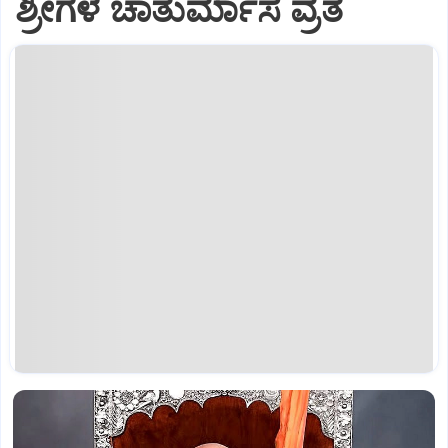
ಶ್ರೀಗಳ ಚಾತುರ್ಮಾಸ ವ್ರತ