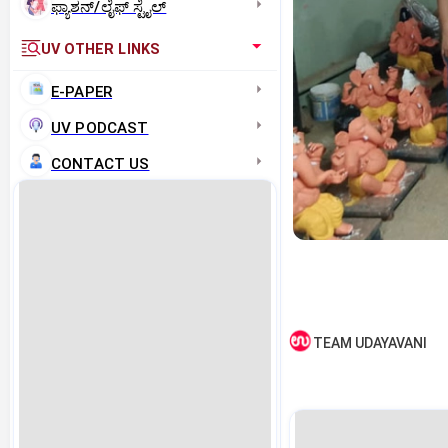
ಫ್ಯಾಶನ್/ಲೈಫ್‌ ಸ್ಟೈಲ್
UV OTHER LINKS
E-PAPER
UV PODCAST
CONTACT US
TEAM UDAYAVANI