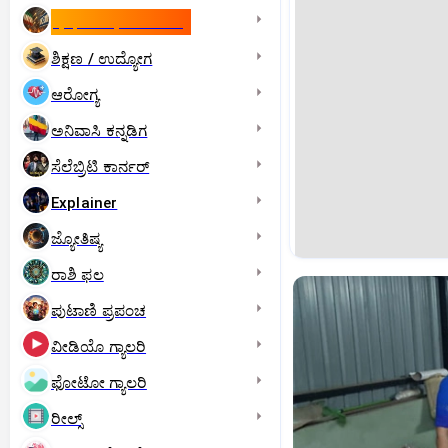
ಇಸ್ರೇಲ್- ಇರಾನ್‌ ಯುದ್ಧ
ಶಿಕ್ಷಣ / ಉದ್ಯೋಗ
ಆರೋಗ್ಯ
ಅನಿವಾಸಿ ಕನ್ನಡಿಗ
ಸೆಲೆಬ್ರಿಟಿ ಕಾರ್ನರ್‌
Explainer
ಜ್ಯೋತಿಷ್ಯ
ರಾಶಿ ಫಲ
ಪುಟಾಣಿ ಪ್ರಪಂಚ
ವೀಡಿಯೊ ಗ್ಯಾಲರಿ
ಫೋಟೋ ಗ್ಯಾಲರಿ
ರೀಲ್ಸ್