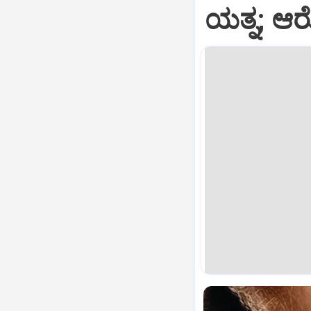
ಯತ್ನ; ಆ