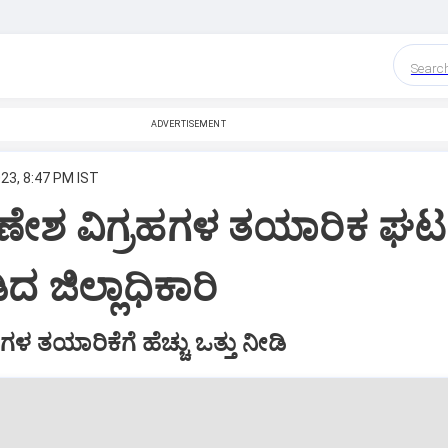
Searc
ADVERTISEMENT
23, 8:47 PM IST
ಣೇಶ ವಿಗ್ರಹಗಳ ತಯಾರಿಕ ಘಟಕಕ
ದ ಜಿಲ್ಲಾಧಿಕಾರಿ
ಹಗಳ ತಯಾರಿಕೆಗೆ ಹೆಚ್ಚು ಒತ್ತು ನೀಡಿ