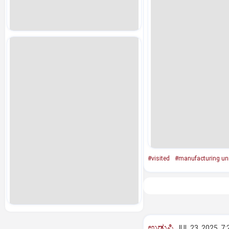
#visited
#manufacturing uni
ಉಡುಪಿ
JUL 23, 2025, 7