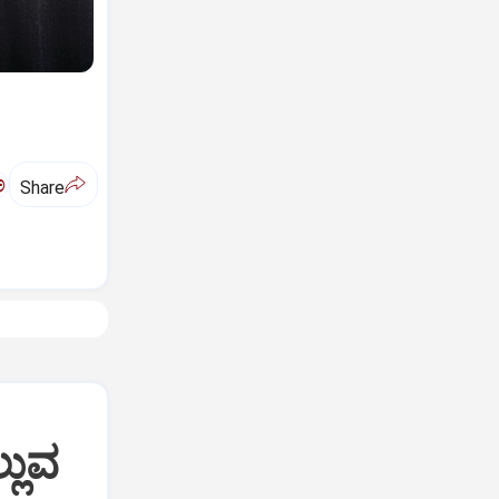
ಅ
Share
್ಲುವ