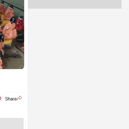
ಅ
Share