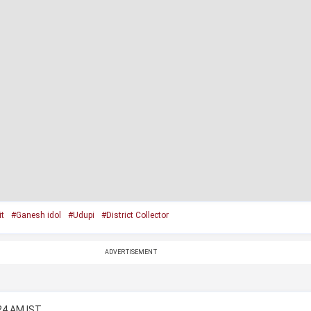
t
#Ganesh idol
#Udupi
#District Collector
ADVERTISEMENT
:24 AM IST