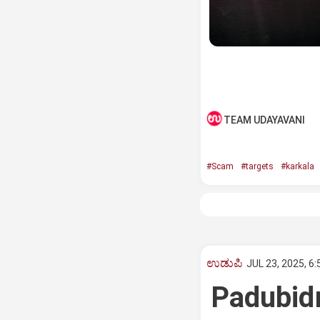
TEAM UDAYAVANI
#Scam
#targets
#karkala
ಉಡುಪಿ
JUL 23, 2025, 6
Padubidri