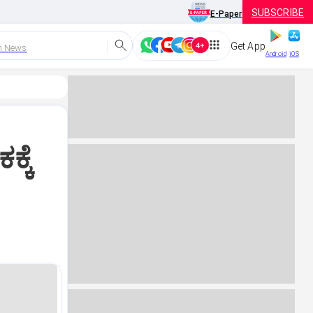
SUBSCRIBE
E-Paper
Get App
h News
Android
iOS
್ಕೆ