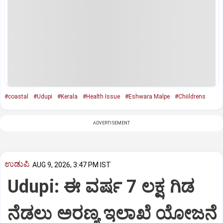
#coastal
#Udupi
#Kerala
#Health Issue
#Eshwara Malpe
#Chiildrens
ADVERTISEMENT
ಉಡುಪಿ
AUG 9, 2026, 3:47 PM IST
Udupi: ಈ ವರ್ಷ 7 ಲಕ್ಷ ಗಿಡ
ನೆಡಲು ಅರಣ್ಯ ಇಲಾಖೆ ಯೋಜನೆ