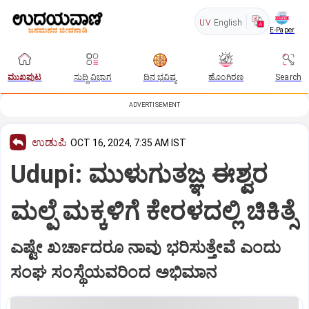
UV
English
E-Paper
ಮುಖಪುಟ
ಸುದ್ದಿ ವಿಭಾಗ
ದಿನ ಭವಿಷ್ಯ
ಹೊಂಗಿರಣ
Search
ADVERTISEMENT
ಉಡುಪಿ
OCT 16, 2024, 7:35 AM IST
Udupi: ಮುಳುಗುತಜ್ಞ ಈಶ್ವರ
ಮಲ್ಪೆ ಮಕ್ಕಳಿಗೆ ಕೇರಳದಲ್ಲಿ ಚಿಕಿತ್ಸೆ
ಎಷ್ಟೇ ಖರ್ಚಾದರೂ ನಾವು ಭರಿಸುತ್ತೇವೆ ಎಂದು
ಸಂಘ ಸಂಸ್ಥೆಯವರಿಂದ ಅಭಿಮಾನ