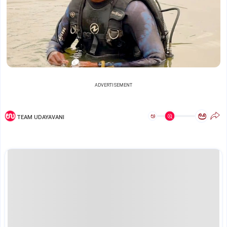
ADVERTISEMENT
ಅ
ಅ
TEAM UDAYAVANI