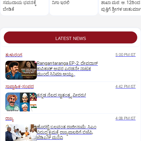
ಸಮುದಾಯ ಭವನಕ್ಕೆ
ನಿಗಾ ಇರಲಿ
ಶಾಖಾ ಮಠ: ಆ. 12ರಿಂದ
ಬೇಡಿಕೆ
ಪುತ್ತಿಗೆ ಶ್ರೀಗಳ ಚಾತುರ್ಮ
ವ್ರತ
LATEST NEWS
ತುಳುರಂಗ
5:00 PM IST
Rangantaranga EP-2: ದೇವದಾಸ್
ಕಾಪಿಕಾಡ್‌ ಅವರ ಎರಡನೇ ನಾಟಕ
ಮುಂದೆ ಸಿನಿಮಾ ಆಯ್ತು..
ಸಾಪ್ತಾಹಿಕ-ಸಂಪದ
4:42 PM IST
ಕನ್ನಡ ನೆಲದ ಸ್ವಾತಂತ್ರ್ಯ ವೀರರು!
ರಾಜ್ಯ
4:08 PM IST
ಹೊರಟ್ಟಿ ಬಲವಂತ ರಾಜೀನಾಮೆ: ಸಿಎಂ
ವಿರುದ್ಧ ಕ್ರಮಕ್ಕೆ ರಾಜ್ಯಪಾಲರಿಗೆ ಬಿಜೆಪಿ,
ಜೆಡಿಎಸ್ ಮನವಿ