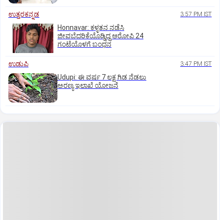
ಉತ್ತರಕನ್ನಡ
3:57 PM IST
Honnavar: ಕಳ್ಳತನ ನಡೆಸಿ
ಜೀವಬೆದರಿಕೆಯೊಡ್ಡಿದ್ದ ಆರೋಪಿ 24
ಗಂಟೆಯೊಳಗೆ ಬಂಧನ
ಉಡುಪಿ
3:47 PM IST
Udupi: ಈ ವರ್ಷ 7 ಲಕ್ಷ ಗಿಡ ನೆಡಲು
ಅರಣ್ಯ ಇಲಾಖೆ ಯೋಜನೆ