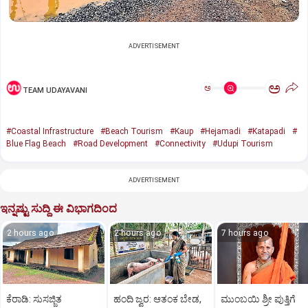
ADVERTISEMENT
ಅ
ಅ
TEAM UDAYAVANI
#Coastal Infrastructure
#Beach Tourism
#Kaup
#Hejamadi
#Katapadi
#
Blue Flag Beach
#Road Development
#Connectivity
#Udupi Tourism
ADVERTISEMENT
ಇನ್ನಷ್ಟು ಸುದ್ದಿ ಈ ವಿಭಾಗದಿಂದ
2 hours ago
2 hours ago
7 hours ago
ಕೆರಾಡಿ: ಸುಸಜ್ಜಿತ
ಹಂದಿ ಜ್ವರ: ಆತಂಕ ಬೇಡ,
ಮುಂಬಯಿ ಶ್ರೀ ಪುತ್ತಿಗೆ