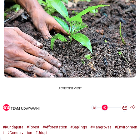
ADVERTISEMENT
ಅ
ಅ
TEAM UDAYAVANI
#Kundapura
#Forest
#Afforestation
#Saplings
#Mangroves
#Environmen
t
#Conservation
#Udupi