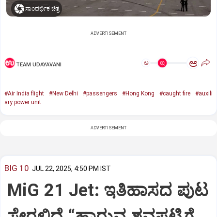
ಸಾಂದರ್ಭಿಕ ಚಿತ್ರ
ADVERTISEMENT
ಅ
ಅ
TEAM UDAYAVANI
#Air India flight
#New Delhi
#passengers
#Hong Kong
#caught fire
#auxili
ary power unit
ADVERTISEMENT
BIG 10
JUL 22, 2025, 4:50 PM IST
MiG 21 Jet: ಇತಿಹಾಸದ ಪುಟ
ಸೇರಲಿದೆ “ಹಾರುವ ಶವಪಟ್ಟಿಗೆ