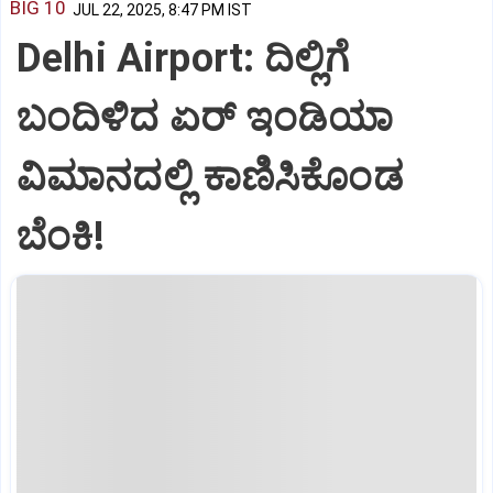
BIG 10
JUL 22, 2025, 8:47 PM IST
Delhi Airport: ದಿಲ್ಲಿಗೆ
ಬಂದಿಳಿದ ಏರ್‌ ಇಂಡಿಯಾ
ವಿಮಾನದಲ್ಲಿ ಕಾಣಿಸಿಕೊಂಡ
ಬೆಂಕಿ!