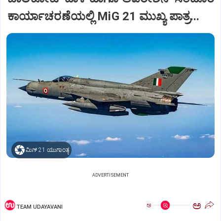
ಕಾರ್ಯಾಚರಣೆಯಲ್ಲಿ MiG 21 ಮುಖ್ಯ ಪಾತ್ರ...
ಮಿಗ್‌ 21 ಯುಗಾಂತ್ಯ
ADVERTISEMENT
ಅ
ಅ
TEAM UDAYAVANI