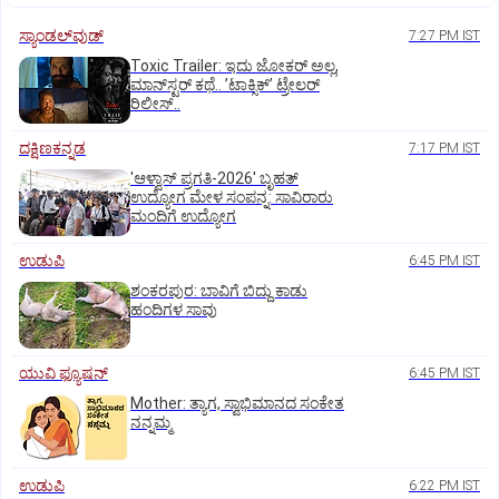
ಸ್ಯಾಂಡಲ್‌ವುಡ್‌
7:27 PM IST
Toxic Trailer: ಇದು ಜೋಕರ್‌ ಅಲ್ಲ,
ಮಾನ್‌ಸ್ಟರ್‌ ಕಥೆ.. ʼಟಾಕ್ಸಿಕ್‌ʼ ಟ್ರೇಲರ್‌
ರಿಲೀಸ್..
ದಕ್ಷಿಣಕನ್ನಡ
7:17 PM IST
'ಆಳ್ವಾಸ್‌ ಪ್ರಗತಿ-2026' ಬೃಹತ್
ಉದ್ಯೋಗ ಮೇಳ ಸಂಪನ್ನ: ಸಾವಿರಾರು
ಮಂದಿಗೆ ಉದ್ಯೋಗ
ಉಡುಪಿ
6:45 PM IST
ಶಂಕರಪುರ: ಬಾವಿಗೆ ಬಿದ್ದು ಕಾಡು
ಹಂದಿಗಳ ಸಾವು
ಯುವಿ ಫ್ಯೂಷನ್
6:45 PM IST
Mother: ತ್ಯಾಗ, ಸ್ವಾಭಿಮಾನದ ಸಂಕೇತ
ನನ್ನಮ್ಮ
ಉಡುಪಿ
6:22 PM IST