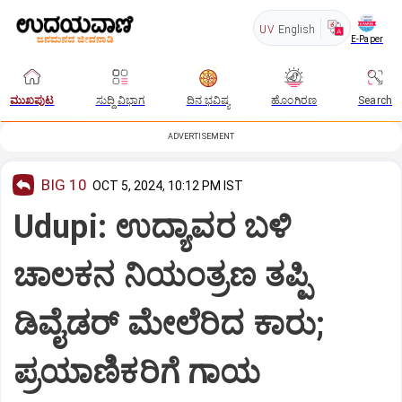
UV
English
E-Paper
ಮುಖಪುಟ
ಸುದ್ದಿ ವಿಭಾಗ
ದಿನ ಭವಿಷ್ಯ
ಹೊಂಗಿರಣ
Search
ADVERTISEMENT
BIG 10
OCT 5, 2024, 10:12 PM IST
Udupi: ಉದ್ಯಾವರ ಬಳಿ
ಚಾಲಕನ ನಿಯಂತ್ರಣ ತಪ್ಪಿ
ಡಿವೈಡರ್‌ ಮೇಲೆರಿದ ಕಾರು;
ಪ್ರಯಾಣಿಕರಿಗೆ ಗಾಯ