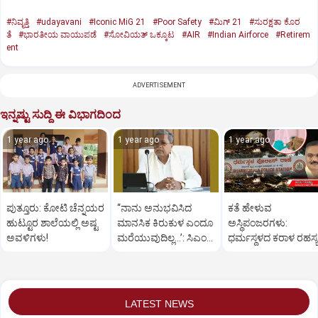
#ನಿವೃತ್ತಿ
#udayavani
#Iconic MiG 21
#Poor Safety
#ಮಿಗ್‌ 21
#ಸುರಕ್ಷತಾ ಕೊರ
ತೆ
#ಭಾರತೀಯ ವಾಯುಪಡೆ
#ಸೋವಿಯತ್‌ ಒಕ್ಕೂಟ
#AIR
#Indian Airforce
#Retirem
ent
ADVERTISEMENT
ಇನ್ನಷ್ಟು ಸುದ್ದಿ ಈ ವಿಭಾಗದಿಂದ
1 year ago
1 year ago
1 year ago
ಪುತ್ತೂರು: ಕೋಟಿ ಚೆನ್ನಯರ
“ನಾನು ಅನುಭವಿಸಿದ
ಕತೆ ಹೇಳುವ
ಹುಟ್ಟೂರ ಶಾಲೆಯಲ್ಲಿ ಅಷ್ಟ
ಮಾನಸಿಕ ಕಿರುಕುಳ ಎಂದೂ
ಅಸ್ಥಿಪಂಜರಗಳು:
ಅವಳಿಗಳು!
ಮರೆಯುವುದಿಲ್ಲ…’: ಸಿಎಂ
ಧರ್ಮಸ್ಥಳದ‌ ಕರಾಳ ರಹಸ್ಯ
ಸಿದ್ದರಾಮಯ್ಯ
ತೆರೆದಿಡಲಿದೆಯೇ ಡಿಎನ್
ಪರೀಕ್ಷೆ?
LATEST NEWS