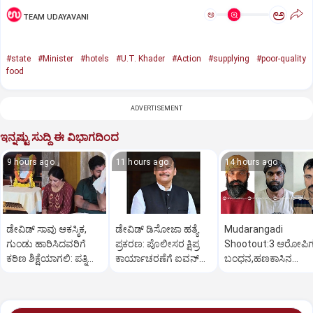
ಅ
ಅ
TEAM UDAYAVANI
#state
#Minister
#hotels
#U.T. Khader
#Action
#supplying
#poor-quality
food
ADVERTISEMENT
ಇನ್ನಷ್ಟು ಸುದ್ದಿ ಈ ವಿಭಾಗದಿಂದ
9 hours ago
11 hours ago
14 hours ago
ಡೇವಿಡ್ ಸಾವು ಆಕಸ್ಮಿಕ,
ಡೇವಿಡ್ ಡಿಸೋಜಾ ಹತ್ಯೆ
Mudarangadi
ಗುಂಡು ಹಾರಿಸಿದವರಿಗೆ
ಪ್ರಕರಣ: ಪೊಲೀಸರ ಕ್ಷಿಪ್ರ
Shootout:‌3 ಆರೋಪಿ
ಕಠಿಣ ಶಿಕ್ಷೆಯಾಗಲಿ: ಪತ್ನಿ
ಕಾರ್ಯಾಚರಣೆಗೆ ಐವನ್
ಬಂಧನ,ಹಣಕಾಸಿನ
ಪ್ರಿಯಾ ಒತ್ತಾಯ
ಡಿಸೋಜಾ ಶ್ಲಾಘನೆ
ವೈಮನಸ್ಸು ಕಾರಣ? ಸುಪಾ
ಕೊಟ್ಟಿದ್ಯಾರು?