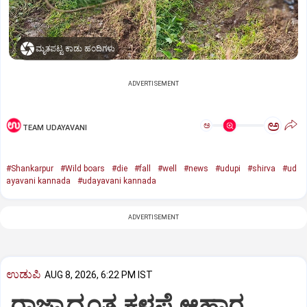
ಮೃತಪಟ್ಟ ಕಾಡು ಹಂದಿಗಳು
ADVERTISEMENT
ಅ
ಅ
TEAM UDAYAVANI
#Shankarpur
#Wild boars
#die
#fall
#well
#news
#udupi
#shirva
#ud
ayavani kannada
#udayavani kannada
ADVERTISEMENT
ಉಡುಪಿ
AUG 8, 2026, 6:22 PM IST
ರಾಜ್ಯಾದ್ಯಂತ ಕಳಪೆ ಆಹಾರ