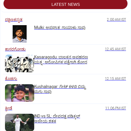
LATEST NEWS
ದಕ್ಷಿಣಕನ್ನಡ
2:00 AM IST
Mulki: ಅಪಘಾತ: ಗಾಯಾಳು ಸಾವು
ಕಾಸರಗೋಡು
12:45 AM IST
Kasaragodu: ಬಾಲಕನ ಅಪಹರಣ
ಯತ್ನ : ಆರೋಪಿಗಳ ಪತ್ತೆಗಾಗಿ ಶೋಧ
ಕೊಡಗು
12:15 AM IST
Kushalnagar: ಗೇಟ್ ಕಳಚಿ ಬಿದ್ದು
ಮಗು ಸಾವು
ಕ್ರೀಡೆ
11:06 PM IST
IND vs SL: ದೇವದತ್ತ ಪಡಿಕ್ಕಲ್‌
ಅಜೇಯ ಶತಕ