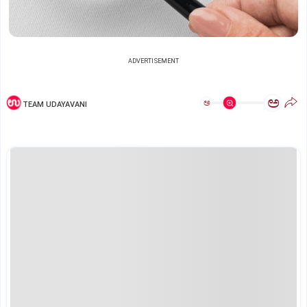
ADVERTISEMENT
ಅ
ಅ
TEAM UDAYAVANI