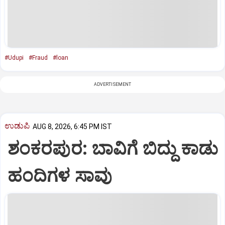
#Udupi
#Fraud
#loan
ADVERTISEMENT
ಉಡುಪಿ
AUG 8, 2026, 6:45 PM IST
ಶಂಕರಪುರ: ಬಾವಿಗೆ ಬಿದ್ದು ಕಾಡು
ಹಂದಿಗಳ ಸಾವು