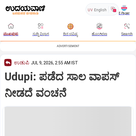
UV
English
E-Paper
ಮುಖಪುಟ
ಸುದ್ದಿ ವಿಭಾಗ
ದಿನ ಭವಿಷ್ಯ
ಹೊಂಗಿರಣ
Search
ADVERTISEMENT
ಉಡುಪಿ
JUL 9, 2026, 2:55 AM IST
Udupi: ಪಡೆದ ಸಾಲ ವಾಪಸ್‌
ನೀಡದೆ ವಂಚನೆ