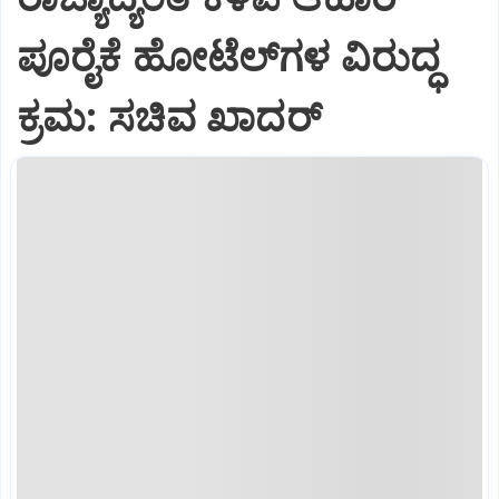
ಪೂರೈಕೆ ಹೋಟೆಲ್‌ಗಳ ವಿರುದ್ಧ
ಕ್ರಮ: ಸಚಿವ ಖಾದರ್