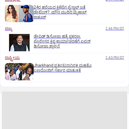
24ರ ಹರೆಯದ ಕ್ರಿಕೆಟಿಗ ಜೈಸ್ವಾಲ್‌ ಜತೆ
ಡೇಟಿಂಗ್?:‌ ಮೌನ ಮುರಿದ ಮೃಣಾಲ್‌
ಠಾಕೂರ್
ರಾಜ್ಯ
2:44 PM IST
ಡೇವಿಡ್ ಡಿಸೋಜಾ ಹತ್ಯೆ ಪ್ರಕರಣ:
ಪೊಲೀಸರ ಕ್ಷಿಪ್ರ ಕಾರ್ಯಾಚರಣೆಗೆ ಐವನ್
ಡಿಸೋಜಾ ಶ್ಲಾಘನೆ
ರಾಷ್ಟ್ರೀಯ
2:43 PM IST
Jharkhand:ಪ್ರತಿಭಟನಾನಿರತ ಮಹತೊ
ಬಣದೊಂದಿಗೆ ಸರ್ಕಾರ ಮಾತುಕತೆ