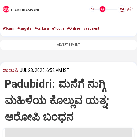
ಅ
ಅ
TEAM UDAYAVANI
#Scam
#targets
#karkala
#Youth
#Online investment
ADVERTISEMENT
ಉಡುಪಿ
JUL 23, 2025, 6:52 AM IST
Padubidri: ಮನೆಗೆ ನುಗ್ಗಿ
ಮಹಿಳೆಯ ಕೊಲ್ಲುವ ಯತ್ನ;
ಆರೋಪಿ ಬಂಧನ