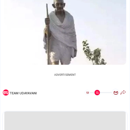
ADVERTISEMENT
ಅ
ಅ
TEAM UDAYAVANI