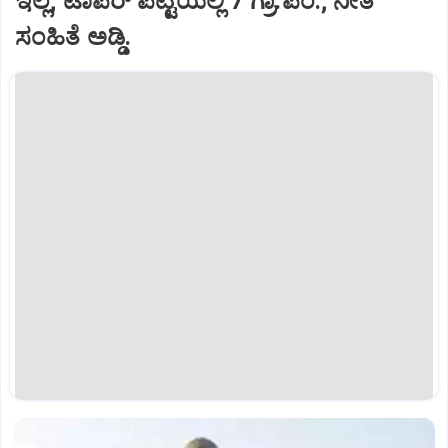
ಇಲ್ಲ; ಟಾಪರ್‌ ಪಟ್ಟಿಯಲ್ಲಿ 7 ಗ್ರಾ.ಪಂ.; ನೀತಿ
ಸಂಹಿತೆ ಅಡ್ಡಿ.