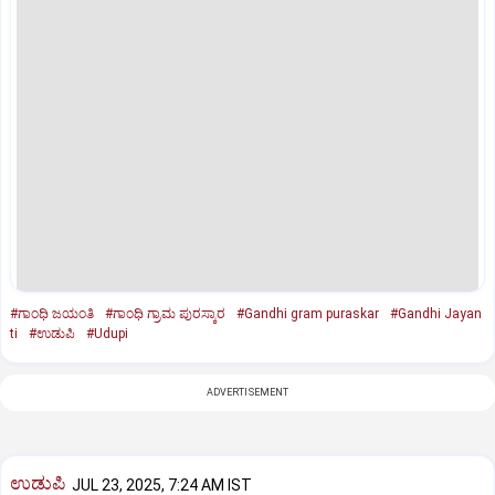
#ಗಾಂಧಿ ಜಯಂತಿ
#ಗಾಂಧಿ ಗ್ರಾಮ ಪುರಸ್ಕಾರ
#Gandhi gram puraskar
#Gandhi Jayan
ti
#ಉಡುಪಿ
#Udupi
ADVERTISEMENT
ಉಡುಪಿ
JUL 23, 2025, 7:24 AM IST