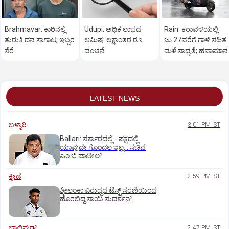
Brahmavar: ಕಾರಿನಲ್ಲಿ
Udupi: ಅಧಿಕ ಲಾಭದ
Rain: ಕರಾವಳಿಯಲ್ಲಿ
ತುರುಕಿ ದನ ಸಾಗಾಟ; ಇಬ್ಬರ
ಆಮಿಷ: ಲಕ್ಷಾಂತರ ರೂ.
ಜು.27ವರೆಗೆ ಗಾಳಿ ಸಹಿತ
ಸೆರೆ
ವಂಚನೆ
ಮಳೆ ಸಾಧ್ಯತೆ; ಹವಾಮಾನ
ಇಲಾಖೆ ಎಚ್ಚರಿಕೆ
LATEST NEWS
ಬಳ್ಳಾರಿ
3:01 PM IST
Ballari: ಸರ್ಕಾರದಲ್ಲಿ - ಪಕ್ಷದಲ್ಲಿ
ಯಾವುದೇ ಗೊಂದಲ ಇಲ್ಲ..: ಸಚಿವ
ಎಂ.ಬಿ.ಪಾಟೀಲ್
ಕ್ರೀಡೆ
2:59 PM IST
ಶ್ರೀಲಂಕಾ ವಿರುದ್ಧದ ಟೆಸ್ಟ್ ಸರಣಿಯಿಂದ
ಹೊರಬಿದ್ದ ಸಾಯಿ ಸುದರ್ಶನ್
ಬಾಲಿವುಡ್‌
2:47 PM IST