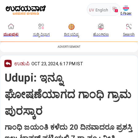
UV
English
E-Paper
ಮುಖಪುಟ
ಸುದ್ದಿ ವಿಭಾಗ
ದಿನ ಭವಿಷ್ಯ
ಹೊಂಗಿರಣ
Search
ADVERTISEMENT
ಉಡುಪಿ
OCT 23, 2024, 6:17 PM IST
Udupi: ಇನ್ನೂ
ಘೋಷಣೆಯಾಗದ ಗಾಂಧಿ ಗ್ರಾಮ
ಪುರಸ್ಕಾರ
ಗಾಂಧಿ ಜಯಂತಿ ಕಳೆದು 20 ದಿನವಾದರೂ ಪ್ರಶಸ್ತಿ