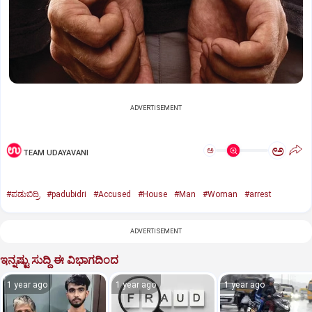
ADVERTISEMENT
ಅ
ಅ
TEAM UDAYAVANI
#ಪಡುಬಿದ್ರಿ
#padubidri
#Accused
#House
#Man
#Woman
#arrest
ADVERTISEMENT
ಇನ್ನಷ್ಟು ಸುದ್ದಿ ಈ ವಿಭಾಗದಿಂದ
1 year ago
1 year ago
1 year ago