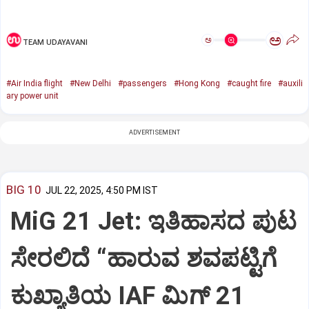
ಅ
ಅ
TEAM UDAYAVANI
#Air India flight
#New Delhi
#passengers
#Hong Kong
#caught fire
#auxili
ary power unit
ADVERTISEMENT
BIG 10
JUL 22, 2025, 4:50 PM IST
MiG 21 Jet: ಇತಿಹಾಸದ ಪುಟ
ಸೇರಲಿದೆ “ಹಾರುವ ಶವಪಟ್ಟಿಗೆ
ಕುಖ್ಯಾತಿಯ IAF ಮಿಗ್‌ 21