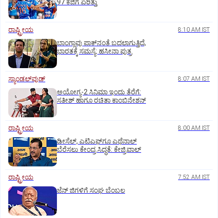
97 ಕೆಜಿಗೆ ಏರಿತ್ತು
ರಾಷ್ಟ್ರೀಯ
8:10 AM IST
ಬಾಂಗ್ಲಾವು ಪಾಕ್‌ನಂತೆ ಬದಲಾಗುತ್ತಿದೆ,
ಭಾರತಕ್ಕೆ ಸಮಸ್ಯೆ: ಹಸೀನಾ ಪುತ್ರ
ಸ್ಯಾಂಡಲ್‌ವುಡ್‌
8:07 AM IST
ಅಯೋಗ್ಯ-2 ಸಿನಿಮಾ ಇಂದು ತೆರೆಗೆ:
ಸತೀಶ್‌ ಹಾಗೂ ರಚಿತಾ ಕಾಂಬಿನೇಶನ್‌
ರಾಷ್ಟ್ರೀಯ
8:00 AM IST
ಡೀಸೆಲ್‌, ಎಟಿಎಫ್‌ಗೂ ಎಥೆನಾಲ್‌
ಬೆರೆಸಲು ಕೇಂದ್ರ ಸಿದ್ಧತೆ: ಕೇಜ್ರಿವಾಲ್‌
ರಾಷ್ಟ್ರೀಯ
7:52 AM IST
ಜೆನ್‌ ಜಿಗಳಿಗೆ ಸಂಘ ಬೆಂಬಲ