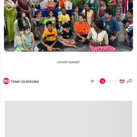
ADVERTISEMENT
ಅ
ಅ
TEAM UDAYAVANI