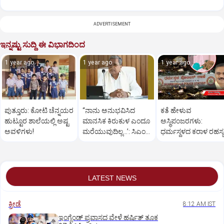
ADVERTISEMENT
ಇನ್ನಷ್ಟು ಸುದ್ದಿ ಈ ವಿಭಾಗದಿಂದ
1 year ago
1 year ago
1 year ago
ಪುತ್ತೂರು: ಕೋಟಿ ಚೆನ್ನಯರ
“ನಾನು ಅನುಭವಿಸಿದ
ಕತೆ ಹೇಳುವ
ಹುಟ್ಟೂರ ಶಾಲೆಯಲ್ಲಿ ಅಷ್ಟ
ಮಾನಸಿಕ ಕಿರುಕುಳ ಎಂದೂ
ಅಸ್ಥಿಪಂಜರಗಳು:
ಅವಳಿಗಳು!
ಮರೆಯುವುದಿಲ್ಲ…’: ಸಿಎಂ
ಧರ್ಮಸ್ಥಳದ‌ ಕರಾಳ ರಹಸ್ಯ
ಸಿದ್ದರಾಮಯ್ಯ
ತೆರೆದಿಡಲಿದೆಯೇ ಡಿಎನ್
ಪರೀಕ್ಷೆ?
LATEST NEWS
ಕ್ರೀಡೆ
8:12 AM IST
ಇಂಗ್ಲೆಂಡ್‌ ಪ್ರವಾಸದ ವೇಳೆ ಹರ್ಷಿತ್‌ ತೂಕ