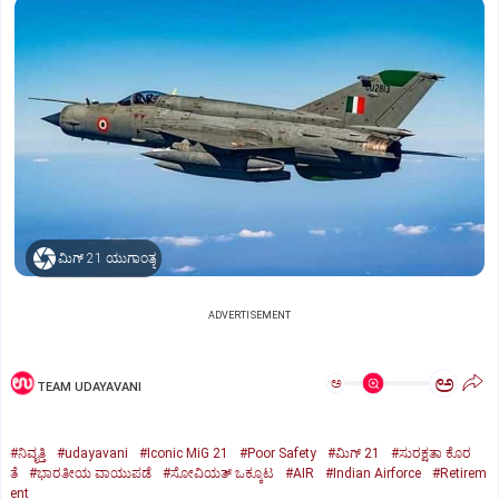
ಮಿಗ್‌ 21 ಯುಗಾಂತ್ಯ
ADVERTISEMENT
ಅ
ಅ
TEAM UDAYAVANI
#ನಿವೃತ್ತಿ
#udayavani
#Iconic MiG 21
#Poor Safety
#ಮಿಗ್‌ 21
#ಸುರಕ್ಷತಾ ಕೊರ
ತೆ
#ಭಾರತೀಯ ವಾಯುಪಡೆ
#ಸೋವಿಯತ್‌ ಒಕ್ಕೂಟ
#AIR
#Indian Airforce
#Retirem
ent