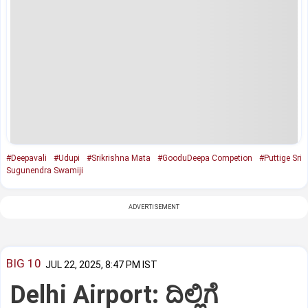
#Deepavali
#Udupi
#Srikrishna Mata
#GooduDeepa Competion
#Puttige Sri
Sugunendra Swamiji
ADVERTISEMENT
BIG 10
JUL 22, 2025, 8:47 PM IST
Delhi Airport: ದಿಲ್ಲಿಗೆ