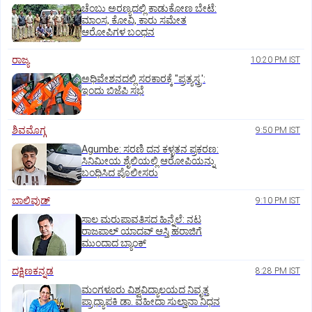
ಚೆಂಬು ಅರಣ್ಯದಲ್ಲಿ ಕಾಡುಕೋಣ ಬೇಟೆ:
ಮಾಂಸ, ಕೋವಿ, ಕಾರು ಸಮೇತ
ಆರೋಪಿಗಳ ಬಂಧನ
ರಾಜ್ಯ
10:20 PM IST
ಅಧಿವೇಶನದಲ್ಲಿ ಸರಕಾರಕ್ಕೆ "ಪ್ರತ್ಯಸ್ತ್ರ':
ಇಂದು ಬಿಜೆಪಿ ಸಭೆ
ಶಿವಮೊಗ್ಗ
9:50 PM IST
Agumbe: ಸರಣಿ ದನ ಕಳ್ಳತನ ಪ್ರಕರಣ:
ಸಿನಿಮೀಯ ಶೈಲಿಯಲ್ಲಿ ಆರೋಪಿಯನ್ನು
ಬಂಧಿಸಿದ ಪೊಲೀಸರು
ಬಾಲಿವುಡ್‌
9:10 PM IST
ಸಾಲ ಮರುಪಾವತಿಸದ ಹಿನ್ನೆಲೆ: ನಟ
ರಾಜಪಾಲ್ ಯಾದವ್‌ ಆಸ್ತಿ ಹರಾಜಿಗೆ
ಮುಂದಾದ ಬ್ಯಾಂಕ್
ದಕ್ಷಿಣಕನ್ನಡ
8:28 PM IST
ಮಂಗಳೂರು ವಿಶ್ವವಿದ್ಯಾಲಯದ ನಿವೃತ್ತ
ಪ್ರಾಧ್ಯಾಪಕಿ ಡಾ. ವಹೀದಾ ಸುಲ್ತಾನಾ ನಿಧನ