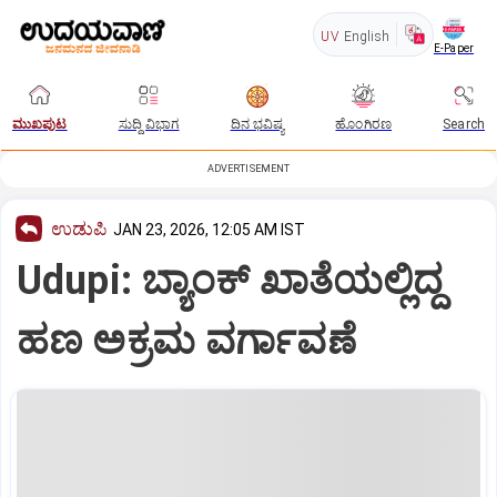
UV
English
E-Paper
ಮುಖಪುಟ
ಸುದ್ದಿ ವಿಭಾಗ
ದಿನ ಭವಿಷ್ಯ
ಹೊಂಗಿರಣ
Search
ADVERTISEMENT
ಉಡುಪಿ
JAN 23, 2026, 12:05 AM IST
Udupi: ಬ್ಯಾಂಕ್ ಖಾತೆಯಲ್ಲಿದ್ದ
ಹಣ ಅಕ್ರಮ ವರ್ಗಾವಣೆ