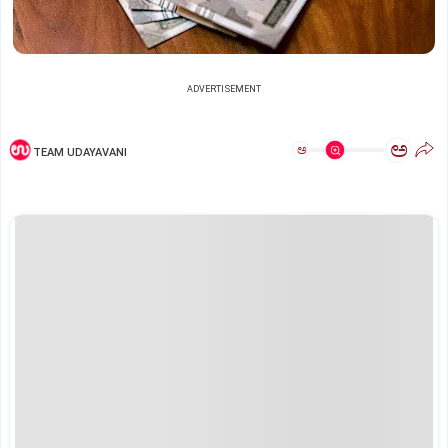
ADVERTISEMENT
ಅ
ಅ
TEAM UDAYAVANI