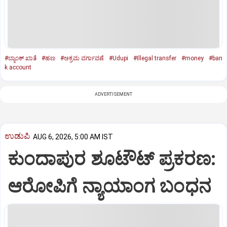
#ಬ್ಯಾಂಕ್ ಖಾತೆ
#ಹಣ
#ಅಕ್ರಮ ವರ್ಗಾವಣೆ
#Udupi
#Illegal transfer
#money
#ban
k account
ADVERTISEMENT
ಉಡುಪಿ
AUG 6, 2026, 5:00 AM IST
ಕುಂದಾಪುರ ಶೂಟೌಟ್ ಪ್ರಕರಣ:
ಆರೋಪಿಗೆ ನ್ಯಾಯಾಂಗ ಬಂಧನ