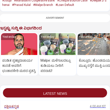
#Udupi
#Mahalaxmi Cooperative Bank
#Cheque Bounce Case
#Deepak D S
henai
#Prasad Kulal
#Malpe Branch
#Loan Default
ADVERTISEMENT
ಇನ್ನಷ್ಟು ಸುದ್ದಿ ಈ ವಿಭಾಗದಿಂದ
Yesterday
Yesterday
Yesterday
ಪಂಡಿತ ಪ್ರಹ್ಲಾದಾಚಾರ್ಯ
Malpe: ಮಳೆಗಾಲದಲ್ಲೂ
ಕೊಲ್ಲೂರು: ಹೊಂಡಮ
ಕಾನಡೆ ಅವರಿಗೆ
ಕುಡಿಯಲು ನೀರಿಗೆ
ಮುಖ್ಯ ರಸ್ತೆಗೆ ಮುಕ್ತಿ ಎಂದ
ಭಂಡಾರಕೇರಿ ಮಠದ ಪ್ರಶಸ್ತಿ
ಪರದಾಟ!
LATEST NEWS
ದಕ್ಷಿಣಕನ್ನಡ
4:00 AM IST