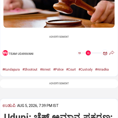
ADVERTISEMENT
ಅ
ಅ
TEAM UDAYAVANI
#Kundapura
#Shootout
#Arrest
#Police
#Court
#Custody
#Hiriadka
ADVERTISEMENT
ಉಡುಪಿ
AUG 5, 2026, 7:39 PM IST
Udupi: ಚೆಕ್ ಅಮಾನ್ಯ ಪ್ರಕರಣ: