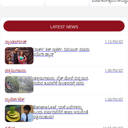
ವಾರ್ಷಿಕೋತ್ಸವದ ಅದ್ಧೂರ
ಸಂಭ್ರಮ!
LATEST NEWS
ಸ್ಯಾಂಡಲ್‌ವುಡ್‌
1:15 PM IST
ʼಸ್ಪಾರ್ಕ್ʼ ಕಿಕ್‌ ಸ್ಟಾರ್ಟ್‌: ನಿರಂಜನ್‌, ರಚನಾ
ಭರ್ಜರಿ ಡ್ಯಾನ್‌
ಚಿಕ್ಕಮಗಳೂರು
1:09 PM IST
ಚಿಕ್ಕಮಗಳೂರು: ಬೈಕ್ ಮೇಲೆ ಬಿದ್ದ ಮರ,
ಸವಾರ ಕೂದಲೆಳೆ ಅಂತರದಲ್ಲಿ ಪಾರು
ಗ್ಯಾಜೆಟ್/ಟೆಕ್
1:06 PM IST
Banana Leaf: ಬಾಳೆ ಎಲೆಗಳನ್ನು
ಒಂದು ವರ್ಷದವೆರೆಗೆ ತಾಜಾ ಇರುವಂತೆ
ರಕ್ಷಿಸಬಹುದು!