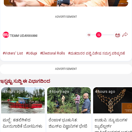
ADVERTISEMENT
ಅ
ಅ
TEAM UDAYAVANI
#Voters' List
#Udupi
#Electoral Rolls
#ಮತದಾರರ ಪಟ್ಟಿ ವಿಶೇಷ ಸಮಗ್ರ ಪರಿಷ್ಕರಣೆ
ADVERTISEMENT
ಇನ್ನಷ್ಟು ಸುದ್ದಿ ಈ ವಿಭಾಗದಿಂದ
4 hours ago
4 hours ago
4 hours ago
ಮಲ್ಪೆ : ಕಡಲಿಗಿಳಿದ
ರೆಂಜಾಳ ಭೂಕುಸಿತ:
ಉಡುಪಿ: ನ್ಯೂ ಮಂಗಳ
ಮೀನುಗಾರಿಕೆ ಬೋಟುಗಳು
ಜಿಎಸ್‌ಐ ವಿಜ್ಞಾನಿಗಳ ಭೇಟಿ
ಜ್ಯುವೆಲ್ಲರ್ಸ್