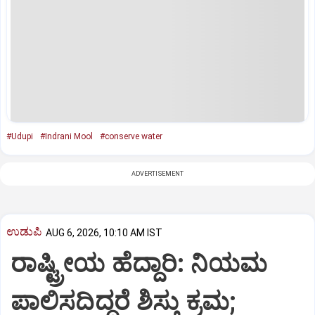
#Udupi
#Indrani Mool
#conserve water
ADVERTISEMENT
ಉಡುಪಿ
AUG 6, 2026, 10:10 AM IST
ರಾಷ್ಟ್ರೀಯ ಹೆದ್ದಾರಿ: ನಿಯಮ
ಪಾಲಿಸದಿದ್ದರೆ ಶಿಸ್ತು ಕ್ರಮ;