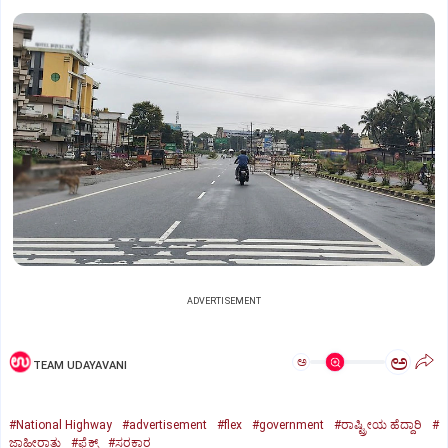
ADVERTISEMENT
ಅ
ಅ
TEAM UDAYAVANI
#National Highway
#advertisement
#flex
#government
#ರಾಷ್ಟ್ರೀಯ ಹೆದ್ದಾರಿ
#
ಜಾಹೀರಾತು
#ಫ್ಲೆಕ್ಸ್‌
#ಸರಕಾರ