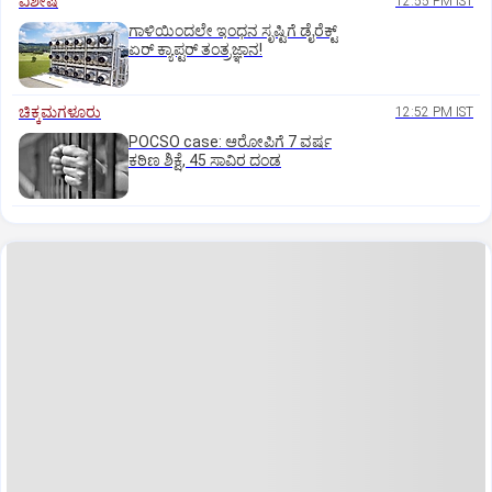
ವಿಶೇಷ
12:55 PM IST
ಗಾಳಿಯಿಂದಲೇ ಇಂಧನ ಸೃಷ್ಟಿಗೆ ಡೈರೆಕ್ಟ್
ಏರ್‌ ಕ್ಯಾಪ್ಟರ್ ತಂತ್ರಜ್ಞಾನ!
ಚಿಕ್ಕಮಗಳೂರು
12:52 PM IST
POCSO case: ಆರೋಪಿಗೆ 7 ವರ್ಷ
ಕಠಿಣ ಶಿಕ್ಷೆ, 45 ಸಾವಿರ ದಂಡ