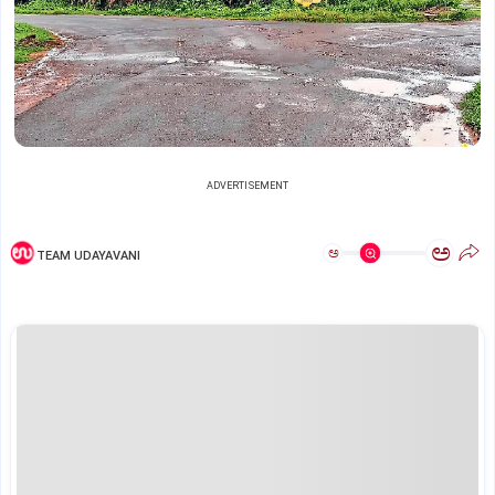
ADVERTISEMENT
ಅ
ಅ
TEAM UDAYAVANI