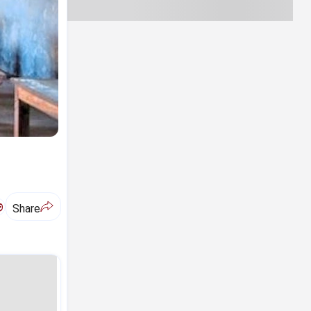
ಅ
Share