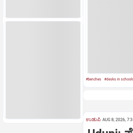
#benches
#desks in school
ಉಡುಪಿ
AUG 8, 2026, 7: