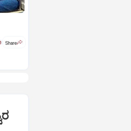
ಅ
Share
ವರ