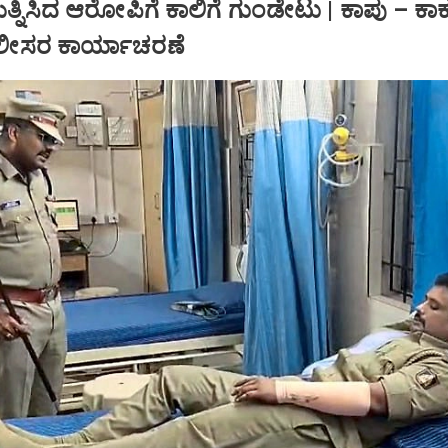
ಯತ್ನಿಸಿದ ಆರೋಪಿಗೆ ಕಾಲಿಗೆ ಗುಂಡೇಟು | ಕಾಪು – ಕಾ
ಲೀಸರ ಕಾರ್ಯಾಚರಣೆ