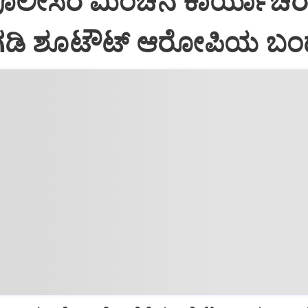
ಪೊಲೀಸರ ಮಿಂಚಿನ ಕಾರ್ಯಾಚರಣ
ಡಿ ಶೂಟೌಟ್‌ ಆರೋಪಿಯ ಬ