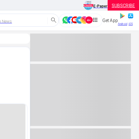
SUBSCRIBE
E-Paper
Get App
h News
Android
iOS