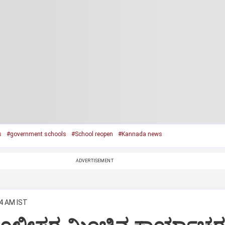
s
#government schools
#School reopen
#Kannada news
ADVERTISEMENT
34 AM IST