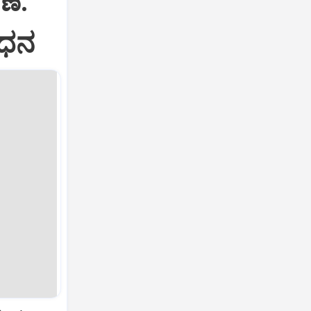
ೆ:
ಂಧನ