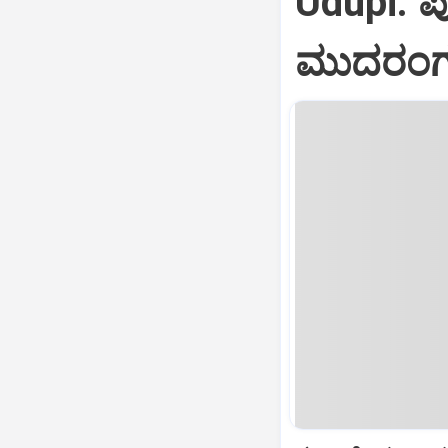
Udupi: 
ಮುದರಂಗ