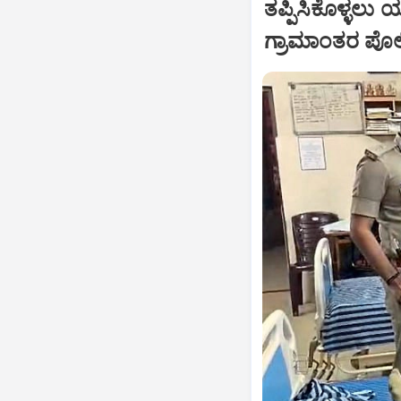
ತಪ್ಪಿಸಿಕೊಳ್ಳಲು 
ಗ್ರಾಮಾಂತರ ಪೊ