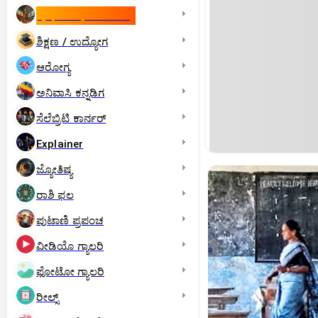
ಇಸ್ರೇಲ್- ಇರಾನ್‌ ಯುದ್ಧ
ಶಿಕ್ಷಣ / ಉದ್ಯೋಗ
ಆರೋಗ್ಯ
ಅನಿವಾಸಿ ಕನ್ನಡಿಗ
ಸೆಲೆಬ್ರಿಟಿ ಕಾರ್ನರ್‌
Explainer
ಜ್ಯೋತಿಷ್ಯ
ರಾಶಿ ಫಲ
ಪುಟಾಣಿ ಪ್ರಪಂಚ
ವೀಡಿಯೊ ಗ್ಯಾಲರಿ
ಫೋಟೋ ಗ್ಯಾಲರಿ
ರೀಲ್ಸ್