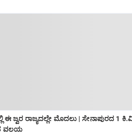
ಲಿ ಈ ಜ್ವರ ರಾಜ್ಯದಲ್ಲೇ ಮೊದಲು | ಸೇನಾಪುರದ 1 ಕಿ.
ಿತ ವಲಯ