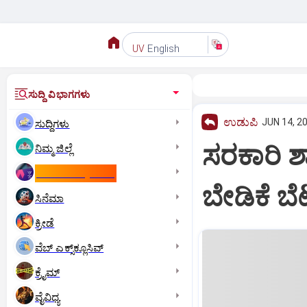
English
UV
ಸುದ್ದಿ ವಿಭಾಗಗಳು
ಉಡುಪಿ
JUN 14, 2
ಸುದ್ದಿಗಳು
ಸರಕಾರಿ ಶಾ
ನಿಮ್ಮ ಜಿಲ್ಲೆ
ಕಾಮನ್‌ ವೆಲ್ತ್‌ ಗೇಮ್ಸ್‌
ಬೇಡಿಕೆ ಬೆಟ್
ಸಿನೆಮಾ
ಕ್ರೀಡೆ
ವೆಬ್ ಎಕ್ಸ್‌ಕ್ಲೂಸಿವ್
ಕ್ರೈಮ್
ವೈವಿಧ್ಯ