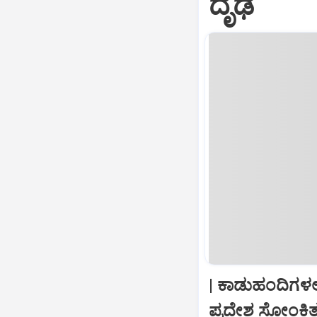
ದೃಢ
| ಕಾಡುಹಂದಿಗಳಲ್
ಪ್ರದೇಶ ಸೋಂಕ