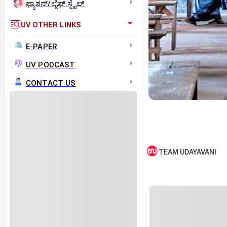
ಫ್ಯಾಶನ್/ಲೈಫ್‌ ಸ್ಟೈಲ್
UV OTHER LINKS
E-PAPER
UV PODCAST
CONTACT US
TEAM UDAYAVANI