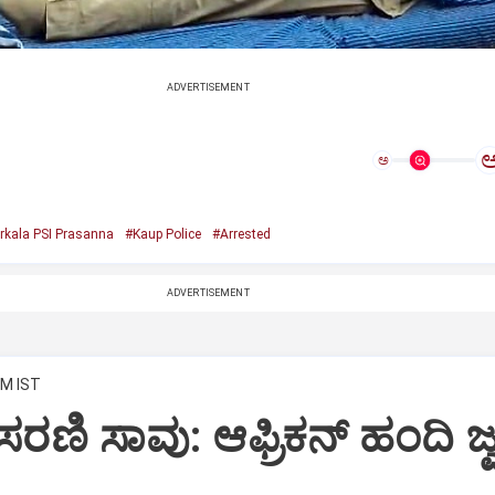
ADVERTISEMENT
ಅ
rkala PSI Prasanna
#Kaup Police
#Arrested
ADVERTISEMENT
AM IST
ರಣಿ ಸಾವು: ಆಫ್ರಿಕನ್‌ ಹಂದಿ ಜ್