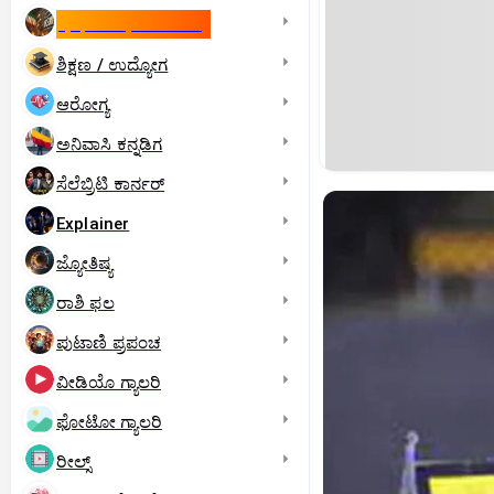
ಇಸ್ರೇಲ್- ಇರಾನ್‌ ಯುದ್ಧ
ಶಿಕ್ಷಣ / ಉದ್ಯೋಗ
ಆರೋಗ್ಯ
ಅನಿವಾಸಿ ಕನ್ನಡಿಗ
ಸೆಲೆಬ್ರಿಟಿ ಕಾರ್ನರ್‌
Explainer
ಜ್ಯೋತಿಷ್ಯ
ರಾಶಿ ಫಲ
ಪುಟಾಣಿ ಪ್ರಪಂಚ
ವೀಡಿಯೊ ಗ್ಯಾಲರಿ
ಫೋಟೋ ಗ್ಯಾಲರಿ
ರೀಲ್ಸ್