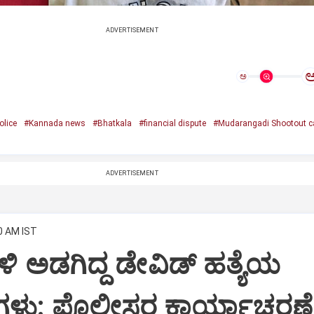
ADVERTISEMENT
ಅ
olice
#Kannada news
#Bhatkala
#financial dispute
#Mudarangadi Shootout c
ADVERTISEMENT
0 AM IST
 ಬಳಿ ಅಡಗಿದ್ದ ಡೇವಿಡ್‌ ಹತ್ಯೆಯ
ಮಿಗಳು: ಪೊಲೀಸರ ಕಾರ್ಯಾಚರಣೆ