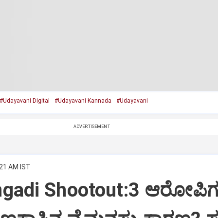
#Udayavani Digital
#Udayavani Kannada
#Udayavani
ADVERTISEMENT
:21 AM IST
gadi Shootout:‌3 ಆರೋಪಿ