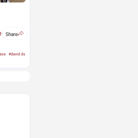
ಅ
Share
ase
#david ds