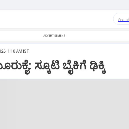
Searc
ADVERTISEMENT
026, 1:10 AM IST
ರುಕೈ: ಸ್ಕೂಟಿ ಬೈಕಿಗೆ ಢಿಕ್ಕಿ