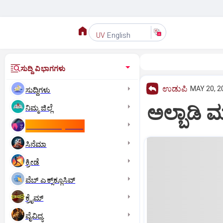
English
UV
ಸುದ್ದಿ ವಿಭಾಗಗಳು
ಉಡುಪಿ
MAY 20, 2
ಸುದ್ದಿಗಳು
ಅಲ್ಬಾಡಿ ಮೂ
ನಿಮ್ಮ ಜಿಲ್ಲೆ
ಕಾಮನ್‌ ವೆಲ್ತ್‌ ಗೇಮ್ಸ್‌
ಸಿನೆಮಾ
ಕ್ರೀಡೆ
ವೆಬ್ ಎಕ್ಸ್‌ಕ್ಲೂಸಿವ್
ಕ್ರೈಮ್
ವೈವಿಧ್ಯ