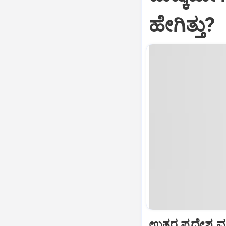
ಹೇಗಿತ್ತು?
ಉತ್ತರ ಪ್ರದೇಶ