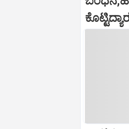
ಬಂಧನ,ಹಣ
ಕೊಟ್ಟಿದ್ಯಾ