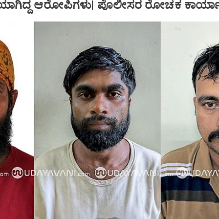
ಾರಿಯಾಗಿದ್ದ ಆರೋಪಿಗಳು| ಪೊಲೀಸರ ರೋಚಕ ಕಾರ್ಯ