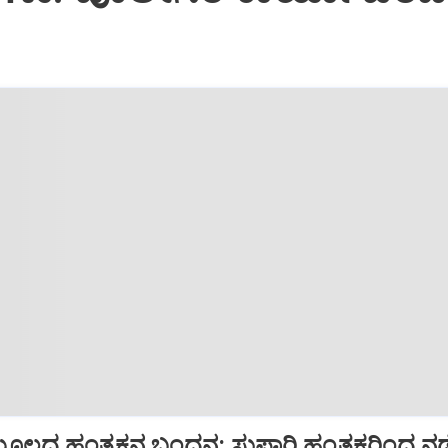
 ಮೂಲದ ಹಂತಕನ ಬಂಧನ: ಸುಪಾರಿ ಹಂತಕರಿಂದ ನಡ