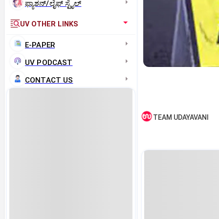
ಫ್ಯಾಶನ್/ಲೈಫ್‌ ಸ್ಟೈಲ್
UV OTHER LINKS
E-PAPER
UV PODCAST
CONTACT US
TEAM UDAYAVANI