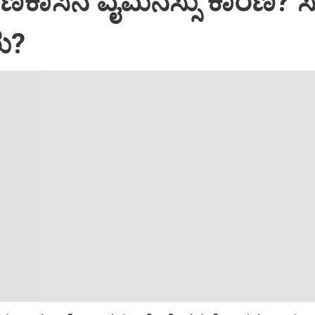
ಕಾಸಿನ ವೈಮನಸ್ಸು ಕಾರಣ? ಸ
ರು?