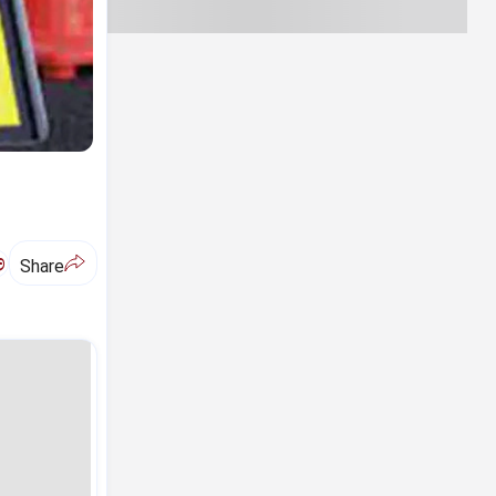
ಅ
Share