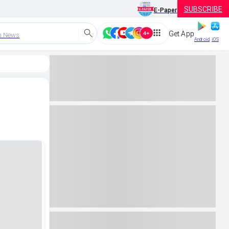
SUBSCRIBE
E-Paper
Get App
h News
Android
iOS