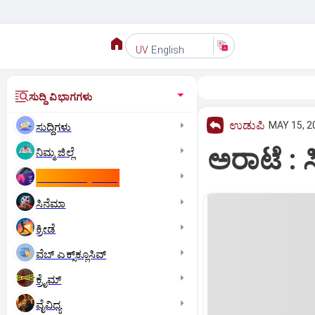
English
UV
ಸುದ್ದಿ ವಿಭಾಗಗಳು
ಉಡುಪಿ
MAY 15, 2
ಸುದ್ದಿಗಳು
ಅರಾಟೆ : 
ನಿಮ್ಮ ಜಿಲ್ಲೆ
ಕಾಮನ್‌ ವೆಲ್ತ್‌ ಗೇಮ್ಸ್‌
ಸಿನೆಮಾ
ಕ್ರೀಡೆ
ವೆಬ್ ಎಕ್ಸ್‌ಕ್ಲೂಸಿವ್
ಕ್ರೈಮ್
ವೈವಿಧ್ಯ