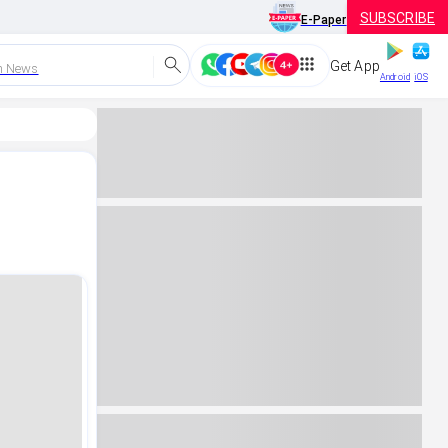
SUBSCRIBE
E-Paper
Get App
h News
Android
iOS