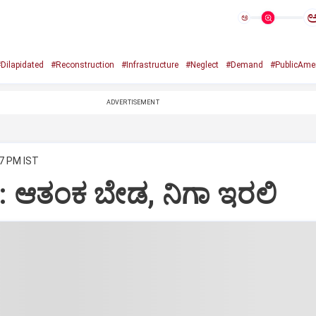
ಅ
Dilapidated
#Reconstruction
#Infrastructure
#Neglect
#Demand
#PublicAmen
ADVERTISEMENT
27 PM IST
ರ: ಆತಂಕ ಬೇಡ, ನಿಗಾ ಇರಲಿ