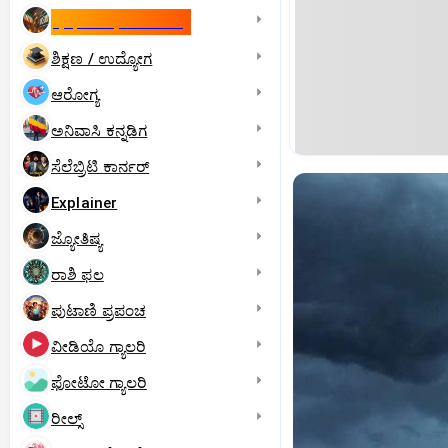
ಇಸ್ರೇಲ್- ಇರಾನ್‌ ಯುದ್ಧ
ಶಿಕ್ಷಣ / ಉದ್ಯೋಗ
ಆರೋಗ್ಯ
ಅನಿವಾಸಿ ಕನ್ನಡಿಗ
ಸೆಲೆಬ್ರಿಟಿ ಕಾರ್ನರ್‌
Explainer
ಜ್ಯೋತಿಷ್ಯ
ರಾಶಿ ಫಲ
ಪುಟಾಣಿ ಪ್ರಪಂಚ
ವೀಡಿಯೊ ಗ್ಯಾಲರಿ
ಫೋಟೋ ಗ್ಯಾಲರಿ
ರೀಲ್ಸ್