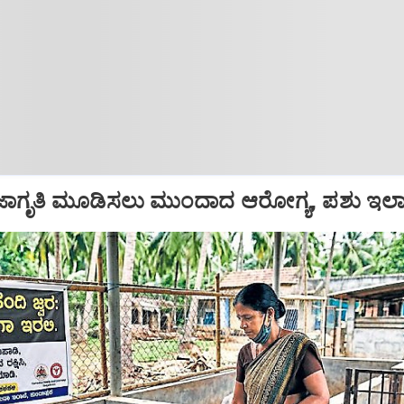
ಿ ಜಾಗೃತಿ ಮೂಡಿಸಲು ಮುಂದಾದ ಆರೋಗ್ಯ, ಪಶು ಇಲಾ