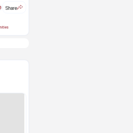
ಅ
Share
ities