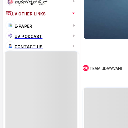
ಫ್ಯಾಶನ್/ಲೈಫ್‌ ಸ್ಟೈಲ್
UV OTHER LINKS
E-PAPER
UV PODCAST
CONTACT US
TEAM UDAYAVANI