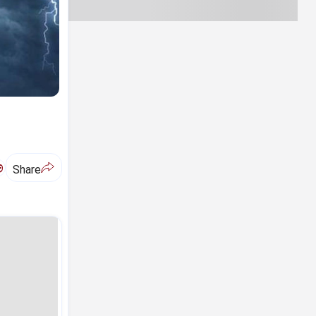
ಅ
Share