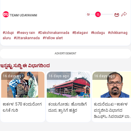
ಅ
ಅ
TEAM UDAYAVANI
#Udupi
#heavy rain
#Dakshinakannada
#Belagavi
#kodagu
#chikkamag
aluru
#Uttarakannada
#Yellow alert
ADVERTISEMENT
ಇನ್ನಷ್ಟು ಸುದ್ದಿ ಈ ವಿಭಾಗದಿಂದ
16 days ago
16 days ago
16 days ago
ಕಾರ್ಕಳ: 570 ಕಂದುರೋಗ
ಕಂಚುಗೋಡು: ಹೊಸಾಡಿಗೆ
ಕುದುರೆಮುಖ–ಕಾರ್ಕಳ
ಲಸಿಕೆ ಗುರಿ
ದೂರ; ತ್ರಾಸಿಗೆ ಹತ್ತಿರ
ವನ್ಯಜೀವಿ ವಿಭಾಗದ
ಡಿಎಫ್‌ಒ ಸಿವರಾಮ್ ಬಾ
ವರ್ಗಾವಣೆ