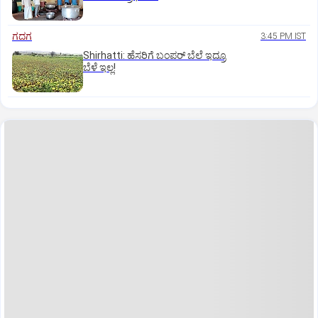
ಗದಗ
3:45 PM IST
Shirhatti: ಹೆಸರಿಗೆ ಬಂಪರ್ ಬೆಲೆ ಇದ್ರೂ
ಬೆಳೆ ಇಲ್ಲ!