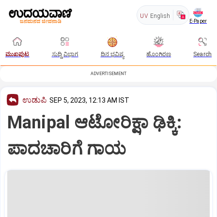
UV
English
E-Paper
ಮುಖಪುಟ
ಸುದ್ದಿ ವಿಭಾಗ
ದಿನ ಭವಿಷ್ಯ
ಹೊಂಗಿರಣ
Search
ADVERTISEMENT
ಉಡುಪಿ
SEP 5, 2023, 12:13 AM IST
Manipal ಆಟೋರಿಕ್ಷಾ ಢಿಕ್ಕಿ:
ಪಾದಚಾರಿಗೆ ಗಾಯ