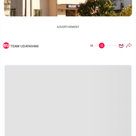
ADVERTISEMENT
ಅ
ಅ
TEAM UDAYAVANI