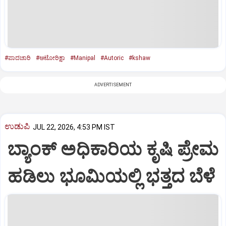
#ಪಾದಚಾರಿ
#ಆಟೋರಿಕ್ಷಾ
#Manipal
#Autoric
#kshaw
ADVERTISEMENT
ಉಡುಪಿ
JUL 22, 2026, 4:53 PM IST
ಬ್ಯಾಂಕ್‌ ಅಧಿಕಾರಿಯ ಕೃಷಿ ಪ್ರೇಮ
ಹಡಿಲು ಭೂಮಿಯಲ್ಲಿ ಭತ್ತದ ಬೆಳೆ