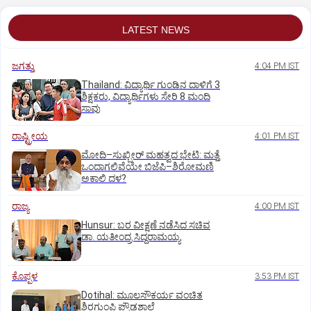
LATEST NEWS
ಜಗತ್ತು
4:04 PM IST
Thailand: ವಿದ್ಯಾರ್ಥಿ ಗುಂಡಿನ ದಾಳಿಗೆ 3
ಶಿಕ್ಷಕರು, ವಿದ್ಯಾರ್ಥಿಗಳು ಸೇರಿ 8 ಮಂದಿ
ಸಾವು
ರಾಷ್ಟ್ರೀಯ
4:01 PM IST
ಮೋದಿ–ಸುಖ್ಬೀರ್ ಮಹತ್ವದ ಭೇಟಿ: ಮತ್ತೆ
ಒಂದಾಗಲಿವೆಯೇ ಬಿಜೆಪಿ–ಶಿರೋಮಣಿ
ಅಕಾಲಿ ದಳ?
ರಾಜ್ಯ
4:00 PM IST
Hunsur: ಬರ ವೀಕ್ಷಣೆ ನಡೆಸಿದ ಸಚಿವ
ಡಾ. ಯತೀಂದ್ರ ಸಿದ್ದರಾಮಯ್ಯ
ಕೊಪ್ಪಳ
3:53 PM IST
Dotihal: ಮೂಲಸೌಕರ್ಯ ವಂಚಿತ
ಶಿರಗುಂಪಿ ಪ್ರೌಢಶಾಲೆ