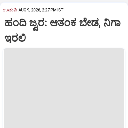
ಉಡುಪಿ
AUG 9, 2026, 2:27 PM IST
ಹಂದಿ ಜ್ವರ: ಆತಂಕ ಬೇಡ, ನಿಗಾ
ಇರಲಿ