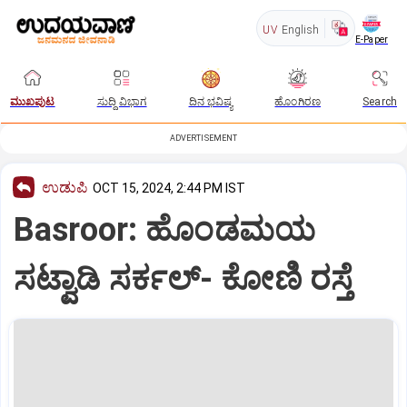
UV
English
E-Paper
ಮುಖಪುಟ
ಸುದ್ದಿ ವಿಭಾಗ
ದಿನ ಭವಿಷ್ಯ
ಹೊಂಗಿರಣ
Search
ADVERTISEMENT
ಉಡುಪಿ
OCT 15, 2024, 2:44 PM IST
Basroor: ಹೊಂಡಮಯ
ಸಟ್ವಾಡಿ ಸರ್ಕಲ್‌- ಕೋಣಿ ರಸ್ತೆ