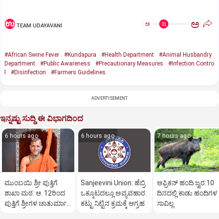
ಅ
ಅ
TEAM UDAYAVANI
#African Swine Fever
#Kundapura
#Health Department
#Animal Husbandry
Department
#Public Awareness
#Precautionary Measures
#Infection Contro
l
#Disinfection
#Farmers Guidelines.
ADVERTISEMENT
ಇನ್ನಷ್ಟು ಸುದ್ದಿ ಈ ವಿಭಾಗದಿಂದ
6 hours ago
6 hours ago
7 hours ago
ಮುಂಬಯಿ ಶ್ರೀ ಪುತ್ತಿಗೆ
Sanjeevini Union: ಹೆಬ್ರಿ
ಆಫ್ರಿಕನ್‌ ಹಂದಿ ಜ್ವರ:10
ಶಾಖಾ ಮಠ: ಆ. 12ರಿಂದ
ಒಕ್ಕೂಟದಲ್ಲೂ ಅವ್ಯವಹಾರ:
ದಿನದಲ್ಲಿ ಕಾಡು ಹಂದಿಗಳ
ಪುತ್ತಿಗೆ ಶ್ರೀಗಳ ಚಾತುರ್ಮಾಸ
ಕಟ್ಟು ನಿಟ್ಟಿನ ಕ್ರಮಕ್ಕೆ ಆಗ್ರಹ
ಸಾವಿಲ್ಲ
ವ್ರತ