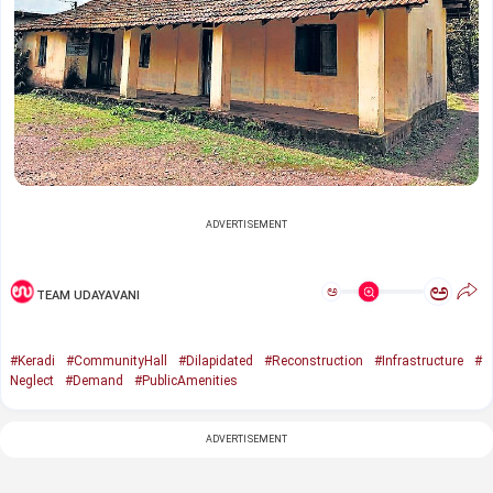
ADVERTISEMENT
ಅ
ಅ
TEAM UDAYAVANI
#Keradi
#CommunityHall
#Dilapidated
#Reconstruction
#Infrastructure
#
Neglect
#Demand
#PublicAmenities
ADVERTISEMENT