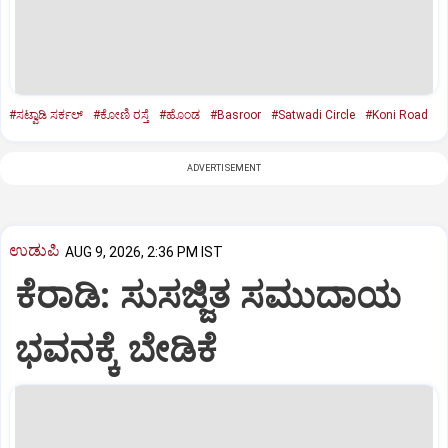
#ಸಟ್ವಾಡಿ ಸರ್ಕಲ್‌
#ಕೋಣಿ ರಸ್ತೆ
#ಹೊಂಡ
#Basroor
#Satwadi Circle
#Koni Road
ADVERTISEMENT
ಉಡುಪಿ
AUG 9, 2026, 2:36 PM IST
ಕೆರಾಡಿ: ಸುಸಜ್ಜಿತ ಸಮುದಾಯ
ಭವನಕ್ಕೆ ಬೇಡಿಕೆ