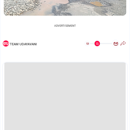
ADVERTISEMENT
ಅ
ಅ
TEAM UDAYAVANI