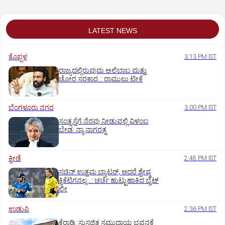
LATEST NEWS
ಕೊಪ್ಪಳ
3:13 PM IST
ರಾಜ್ಯದಲ್ಲಿರುವುದು ಅಲಿಬಾಬ ಮತ್ತು
ಚೋರ ಸರಕಾರ..: ರಾಮುಲು ಟೀಕೆ
ಬೆಂಗಳೂರು ನಗರ
3:00 PM IST
ಸಂತ್ರಸ್ತೆಗೆ ನೆರವು ನೀಡುವಲ್ಲಿ ವಿಳಂಬ
ಬೇಡ: ನ್ಯಾ.ನಾಗರತ್ನ
ಕ್ರೀಡೆ
2:48 PM IST
ಸಚಿನ್‌ ಉತ್ತಮ ಬ್ಯಾಟರ್‌, ಆದರೆ ಶ್ರೇಷ್ಠ
ಕ್ರಿಕೆಟಿಗನಲ್ಲ…: ಚರ್ಚೆ ಹುಟ್ಟುಹಾಕಿದ ಬ್ರೆಟ್‌
ಲೀ
ಉಡುಪಿ
2:36 PM IST
ಕೆರಾಡಿ: ಸುಸಜ್ಜಿತ ಸಮುದಾಯ ಭವನಕ್ಕೆ