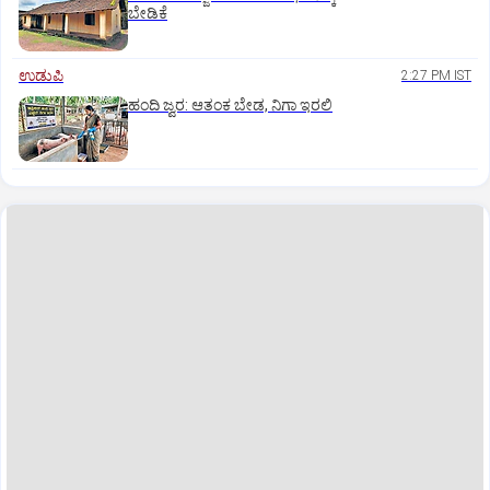
ಬೇಡಿಕೆ
ಉಡುಪಿ
2:27 PM IST
ಹಂದಿ ಜ್ವರ: ಆತಂಕ ಬೇಡ, ನಿಗಾ ಇರಲಿ