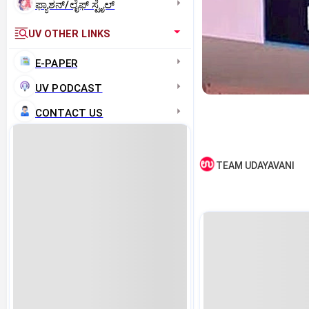
ಫ್ಯಾಶನ್/ಲೈಫ್‌ ಸ್ಟೈಲ್
UV OTHER LINKS
E-PAPER
UV PODCAST
CONTACT US
TEAM UDAYAVANI