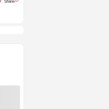
ಅ
Share