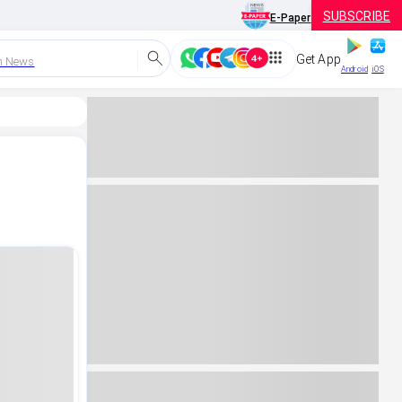
SUBSCRIBE
E-Paper
Get App
h News
Android
iOS
ಯ