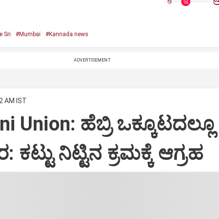
ಅ
e Sri
#Mumbai
#Kannada news
ADVERTISEMENT
42 AM IST
i Union: ಹೆಬ್ರಿ ಒಕ್ಕೂಟದಲ್ಲೂ
ಕಟ್ಟು ನಿಟ್ಟಿನ ಕ್ರಮಕ್ಕೆ ಆಗ್ರಹ