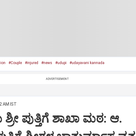
sion
#Couple
#injured
#news
#udupi
#udayavani kannada
ADVERTISEMENT
02 AM IST
್ರೀ ಪುತ್ತಿಗೆ ಶಾಖಾ ಮಠ: ಆ.