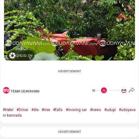
ಘಟನಾ ಸ್ಥಳ
ADVERTISEMENT
ಅ
ಅ
TEAM UDAYAVANI
#Hebri
#Driver
#die
#tree
#falls
#moving car
#news
#udupi
#udayava
ni kannada
ADVERTISEMENT