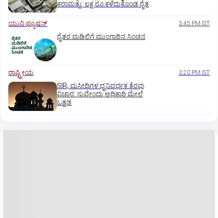
ಕರಾಮತ್ತು: ಲಕ್ಷ ರೂ.ಕಳೆದುಕೊಂಡ ರೈತ
ಯುವಿ ಫ್ಯೂಷನ್
3:45 PM IST
ರೈತರ ಮಡಿಲಿಗೆ ಮುಂಗಾರಿನ ಸಿಂಚನ
ರಾಷ್ಟ್ರೀಯ
3:20 PM IST
SIR, ಮಸೀದಿಗಳ ಧ್ವನಿವರ್ಧಕ ತೆರವು
ವಿಚಾರ: ಸುವೇಂದು ಅಧಿಕಾರಿ ಮೇಲೆ
ಒತ್ತಡ