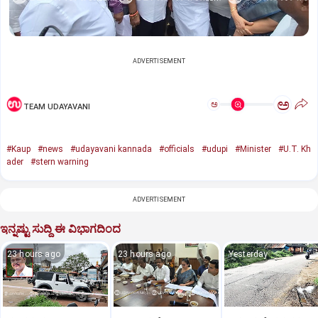
ADVERTISEMENT
ಅ
ಅ
TEAM UDAYAVANI
#Kaup
#news
#udayavani kannada
#officials
#udupi
#Minister
#U.T. Kh
ader
#stern warning
ADVERTISEMENT
ಇನ್ನಷ್ಟು ಸುದ್ದಿ ಈ ವಿಭಾಗದಿಂದ
23 hours ago
23 hours ago
Yesterday