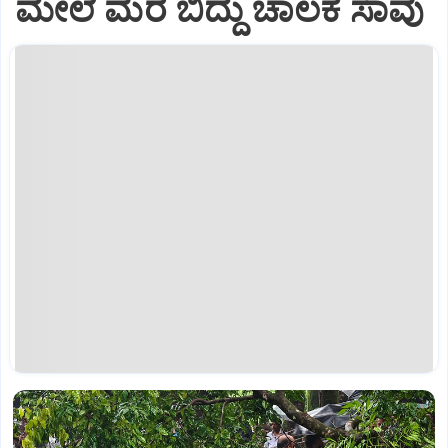
ಮೇಲೆ ಮರ ಬಿದ್ದು ಚಾಲಕ ಸಾವು