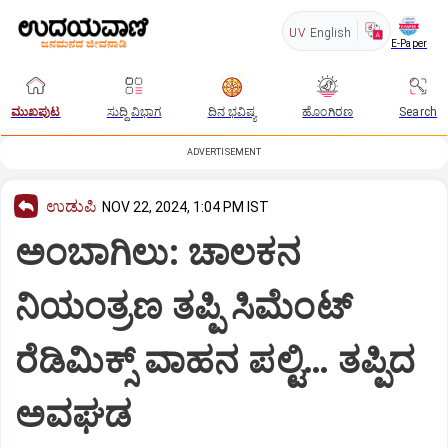
UV
English
E-Paper
ಮುಖಪುಟ
ಸುದ್ದಿ ವಿಭಾಗ
ದಿನ ಭವಿಷ್ಯ
ಹೊಂಗಿರಣ
Search
ADVERTISEMENT
ಉಡುಪಿ
NOV 22, 2024, 1:04 PM IST
ಅಂಬಾಗಿಲು: ಚಾಲಕನ
ನಿಯಂತ್ರಣ ತಪ್ಪಿ ಸಿಮೆಂಟ್
ರೆಡಿಮಿಕ್ಸ್ ವಾಹನ ಪಲ್ಟಿ… ತಪ್ಪಿದ
ಅವಘಡ