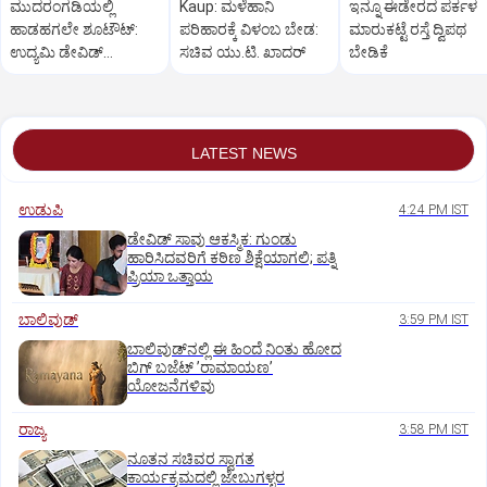
ಮುದರಂಗಡಿಯಲ್ಲಿ
Kaup: ಮಳೆಹಾನಿ
ಇನ್ನೂ ಈಡೇರದ ಪರ್ಕಳ
ಹಾಡಹಗಲೇ ಶೂಟೌಟ್:‌
ಪರಿಹಾರಕ್ಕೆ ವಿಳಂಬ ಬೇಡ:
ಮಾರುಕಟ್ಟೆ ರಸ್ತೆ ದ್ವಿಪಥ
ಉದ್ಯಮಿ ಡೇವಿಡ್‌
ಸಚಿವ ಯು.ಟಿ. ಖಾದರ್
ಬೇಡಿಕೆ
ಡಿಸೋಜಾಗೆ ಗುಂಡಿಕ್ಕಿ ಹತ್ಯೆ
LATEST NEWS
ಉಡುಪಿ
4:24 PM IST
ಡೇವಿಡ್ ಸಾವು ಆಕಸ್ಮಿಕ: ಗುಂಡು
ಹಾರಿಸಿದವರಿಗೆ ಕಠಿಣ ಶಿಕ್ಷೆಯಾಗಲಿ; ಪತ್ನಿ
ಪ್ರಿಯಾ ಒತ್ತಾಯ
ಬಾಲಿವುಡ್‌
3:59 PM IST
ಬಾಲಿವುಡ್‌ನಲ್ಲಿ ಈ ಹಿಂದೆ ನಿಂತು ಹೋದ
ಬಿಗ್‌ ಬಜೆಟ್ ʼರಾಮಾಯಣʼ‌
ಯೋಜನೆಗಳಿವು
ರಾಜ್ಯ
3:58 PM IST
ನೂತನ ಸಚಿವರ ಸ್ವಾಗತ
ಕಾರ್ಯಕ್ರಮದಲ್ಲಿ ಜೇಬುಗಳ್ಳರ