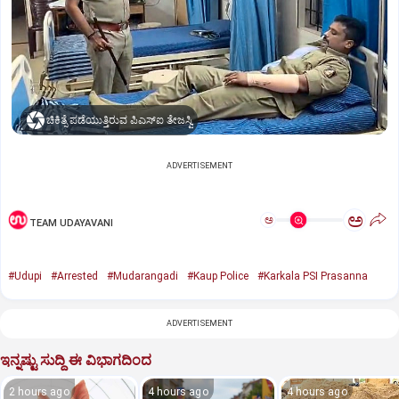
ಚಿಕಿತ್ಸೆ ಪಡೆಯುತ್ತಿರುವ ಪಿಎಸ್ಐ ತೇಜಸ್ವಿ
ADVERTISEMENT
ಅ
ಅ
TEAM UDAYAVANI
#Udupi
#Arrested
#Mudarangadi
#Kaup Police
#Karkala PSI Prasanna
ADVERTISEMENT
ಇನ್ನಷ್ಟು ಸುದ್ದಿ ಈ ವಿಭಾಗದಿಂದ
2 hours ago
4 hours ago
4 hours ago