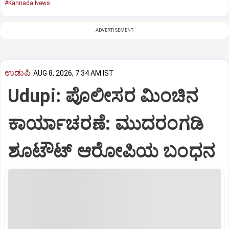
#Kannada News
ADVERTISEMENT
ಉಡುಪಿ
AUG 8, 2026, 7:34 AM IST
Udupi: ಪೊಲೀಸರ ಮಿಂಚಿನ
ಕಾರ್ಯಾಚರಣೆ: ಮುದರಂಗಡಿ
ಶೂಟೌಟ್‌ ಆರೋಪಿಯ ಬಂಧನ