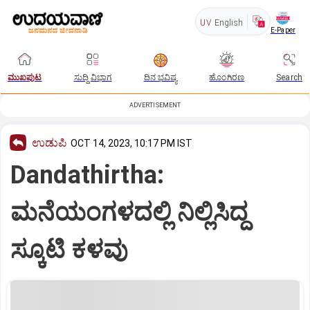
UV
English
E-Paper
ಮುಖಪುಟ
ಸುದ್ದಿ ವಿಭಾಗ
ದಿನ ಭವಿಷ್ಯ
ಹೊಂಗಿರಣ
Search
ADVERTISEMENT
ಉಡುಪಿ
OCT 14, 2023, 10:17 PM IST
Dandathirtha:
ಮನೆಯಂಗಳದಲ್ಲಿ ನಿಲ್ಲಿಸಿದ್ದ
ಸ್ಕೂಟಿ ಕಳವು