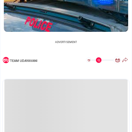
ADVERTISEMENT
ಅ
ಅ
TEAM UDAYAVANI