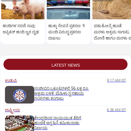
ಹಂದಿಗಳ ಸರಣಿ ಸಾವು:
ಹುಕ್ಕಾ ಸೇವನೆ ಪ್ರಕರಣ: 9
ಪಡುತೋನ್ಸೆ ಹೂಡೆ:
ಆಫ್ರಿಕನ್‌ ಹಂದಿ ಜ್ವರ ದೃಢ
ಮಂದಿ ವಿರುದ್ಧ ಪ್ರಕರಣ
ಮರಳು ಅಕ್ರಮ ಸಾಗಾಟ,
ದಾಖಲು
ದೋಣಿ ಹಾಗೂ ಮರಳು 
LATEST NEWS
ಉಡುಪಿ
9:17 AM IST
ಸಂಜೀವಿನಿ ಒಕ್ಕೂಟಗಳಲ್ಲಿ 56 ಲಕ್ಷ ರೂ.
ಅಕ್ರಮ ಬಳಕೆ: ಮಹಿಳಾ ಸ್ವಸಹಾಯ
ಸಂಘಗಳು ಕಂಗಾಲು
ರಾಷ್ಟ್ರೀಯ
8:38 AM IST
ಕೇಂದ್ರದಿಂದ ನ್ಯಾಯಯುತ ತೆರಿಗೆ
ಹಂಚಿಕೆ ಆಗ್ರಹಿಸಿ ತಮಿಳುನಾಡು
ನಿರ್ಣಯ