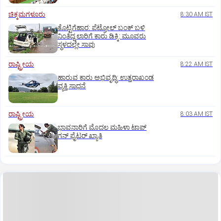
ಚಿಕ್ಕಮಗಳೂರು
8:30 AM IST
ಕೊಟ್ಟಿಗೆಹಾರ: ಪೆಟ್ರೋಲ್ ಬಂಕ್ ಬಳಿ
ನಿಂತಿದ್ದ ಲಾರಿಗೆ ಕಾರು ಡಿಕ್ಕಿ: ಮೂವರು
ಸ್ಥಳದಲ್ಲೇ ಸಾವು
ರಾಷ್ಟ್ರೀಯ
8:22 AM IST
ಹಾರುವ ಕಾರು ಅಭಿವೃದ್ಧಿ: ಉತ್ತರಾಖಂಡ
ವ್ಯಕ್ತಿ ಸಾಧನೆ
ರಾಷ್ಟ್ರೀಯ
8:03 AM IST
ಭಾವನಾರಿಗೆ ಮೊದಲ ಮಹಿಳಾ ಟಾಪ್‌
ಗನ್‌ ಫೈಟರ್‌ ಖ್ಯಾತಿ