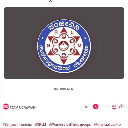
ADVERTISEMENT
ಅ
ಅ
TEAM UDAYAVANI
#Sanjeevini unions
#NRLM
#Women's self-help groups
#Financial control