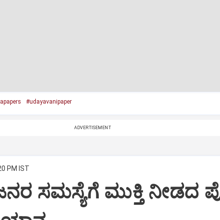
apapers
#udayavanipaper
ADVERTISEMENT
:20 PM IST
ಜನರ ಸಮಸ್ಯೆಗೆ ಮುಕ್ತಿ ನೀಡದ 