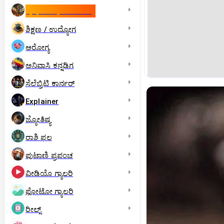
ಇಸ್ರೇಲ್- ಇರಾನ್‌ ಯುದ್ಧ
ಶಿಕ್ಷಣ / ಉದ್ಯೋಗ
ಆರೋಗ್ಯ
ಅನಿವಾಸಿ ಕನ್ನಡಿಗ
ಸೆಲೆಬ್ರಿಟಿ ಕಾರ್ನರ್‌
Explainer
ಜ್ಯೋತಿಷ್ಯ
ರಾಶಿ ಫಲ
ಪುಟಾಣಿ ಪ್ರಪಂಚ
ವೀಡಿಯೊ ಗ್ಯಾಲರಿ
ಫೋಟೋ ಗ್ಯಾಲರಿ
ರೀಲ್ಸ್