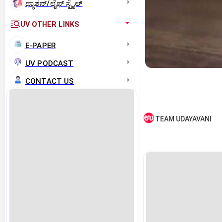
ಫ್ಯಾಶನ್/ಲೈಫ್‌ ಸ್ಟೈಲ್
UV OTHER LINKS
E-PAPER
UV PODCAST
CONTACT US
TEAM UDAYAVANI