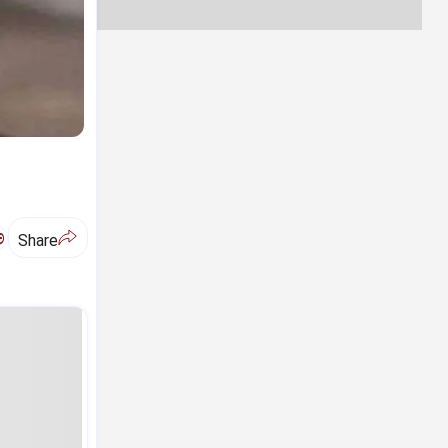
ಅ
Share