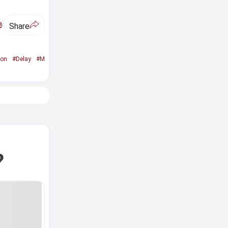
ಅ
Share
ion
#Delay
#M
?