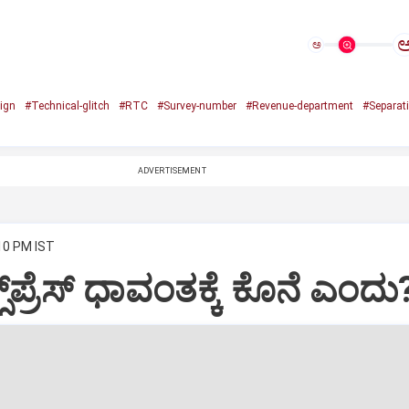
ಅ
ign
#Technical-glitch
#RTC
#Survey-number
#Revenue-department
#Separat
ADVERTISEMENT
:10 PM IST
್‌ಪ್ರೆಸ್‌ ಧಾವಂತಕ್ಕೆ ಕೊನೆ ಎಂದು