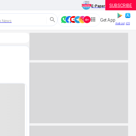
SUBSCRIBE
E-Paper
Get App
h News
Android
iOS