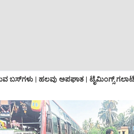
ುವ ಬಸ್‌ಗಳು | ಹಲವು ಅಪಘಾತ | ಟೈಮಿಂಗ್ಸ್ ಗಲಾಟೆ