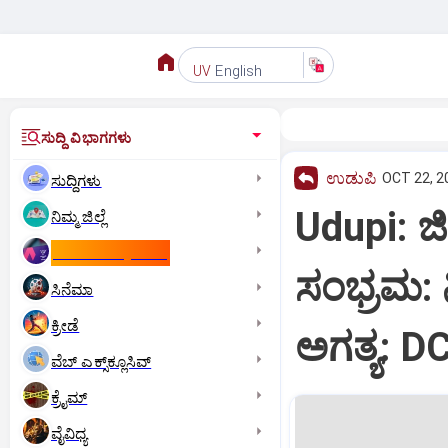
English
UV
ಸುದ್ದಿ ವಿಭಾಗಗಳು
ಉಡುಪಿ
OCT 22, 2
ಸುದ್ದಿಗಳು
Udupi: ಜಿ
ನಿಮ್ಮ ಜಿಲ್ಲೆ
ಕಾಮನ್‌ ವೆಲ್ತ್‌ ಗೇಮ್ಸ್‌
ಸಂಭ್ರಮ: 
ಸಿನೆಮಾ
ಕ್ರೀಡೆ
ಅಗತ್ಯ: D
ವೆಬ್ ಎಕ್ಸ್‌ಕ್ಲೂಸಿವ್
ಕ್ರೈಮ್
ವೈವಿಧ್ಯ