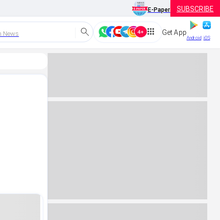
SUBSCRIBE
E-Paper
Get App
h News
Android
iOS