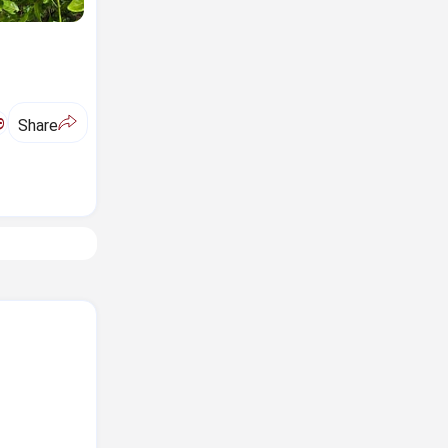
ಅ
Share