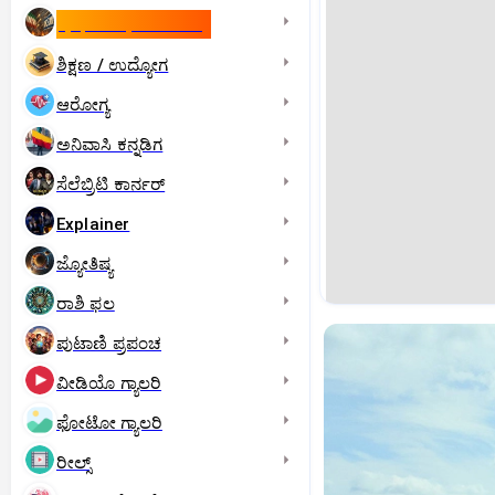
ಇಸ್ರೇಲ್- ಇರಾನ್‌ ಯುದ್ಧ
ಶಿಕ್ಷಣ / ಉದ್ಯೋಗ
ಆರೋಗ್ಯ
ಅನಿವಾಸಿ ಕನ್ನಡಿಗ
ಸೆಲೆಬ್ರಿಟಿ ಕಾರ್ನರ್‌
Explainer
ಜ್ಯೋತಿಷ್ಯ
ರಾಶಿ ಫಲ
ಪುಟಾಣಿ ಪ್ರಪಂಚ
ವೀಡಿಯೊ ಗ್ಯಾಲರಿ
ಫೋಟೋ ಗ್ಯಾಲರಿ
ರೀಲ್ಸ್