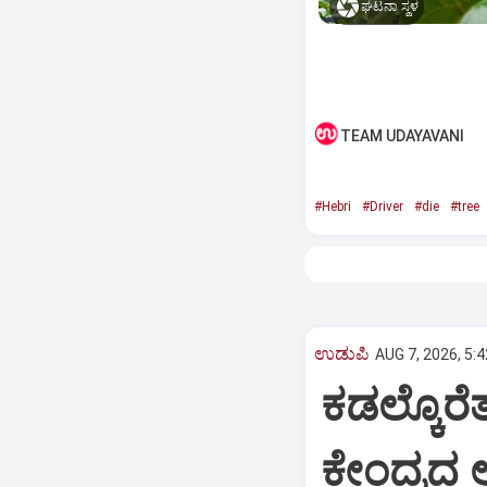
ಘಟನಾ ಸ್ಥಳ
TEAM UDAYAVANI
#Hebri
#Driver
#die
#tree
ಉಡುಪಿ
AUG 7, 2026, 5:
ಕಡಲ್ಕೊರೆ
ಕೇಂದ್ರದ