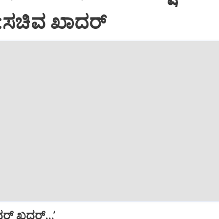
:ಸಚಿವ ಖಾದರ್
ದರ್ ಖದರ್...’