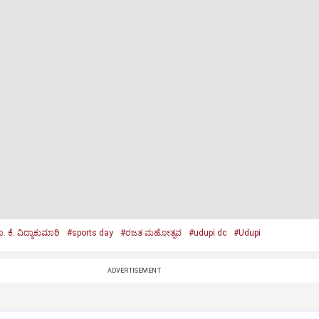
. ಕೆ. ವಿದ್ಯಾಕುಮಾರಿ
#sports day
#ರಜತ ಮಹೋತ್ಸವ
#udupi dc
#Udupi
ADVERTISEMENT