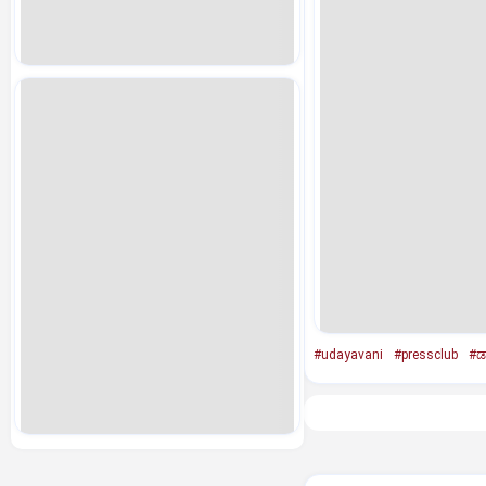
#udayavani
#pressclub
#ಡಾ