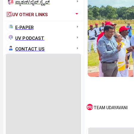
ಫ್ಯಾಶನ್/ಲೈಫ್‌ ಸ್ಟೈಲ್
UV OTHER LINKS
E-PAPER
UV PODCAST
CONTACT US
TEAM UDAYAVANI