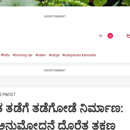
ADVERTISEMENT
ಅ
#falls
#moving car
#news
#udupi
#udayavani kannada
ADVERTISEMENT
42 PM IST
ತ ತಡೆಗೆ ತಡೆಗೋಡೆ ನಿರ್ಮಾಣ:
 ಅನುಮೋದನೆ ದೊರೆತ ತಕ್ಷಣ