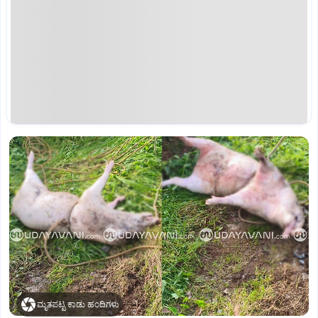
ಮೃತಪಟ್ಟ ಕಾಡು ಹಂದಿಗಳು