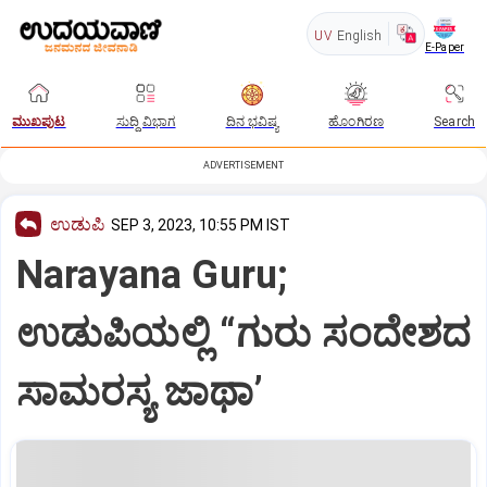
UV
English
E-Paper
ಮುಖಪುಟ
ಸುದ್ದಿ ವಿಭಾಗ
ದಿನ ಭವಿಷ್ಯ
ಹೊಂಗಿರಣ
Search
ADVERTISEMENT
ಉಡುಪಿ
SEP 3, 2023, 10:55 PM IST
Narayana Guru;
ಉಡುಪಿಯಲ್ಲಿ “ಗುರು ಸಂದೇಶದ
ಸಾಮರಸ್ಯ ಜಾಥಾ’