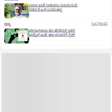
ಯಾವ ಖಾತೆ ನೀಡಿದರೂ ನಿಭಾಯಿಸುವೆ:
ಸಚಿವ ಕೆ.ಎಸ್.ಬಸವಂತಪ್ಪ
ರಾಜ್ಯ
9:47 PM IST
ಚಿಕ್ಕಮಗಳೂರು ಡಿಸಿ ಹೆಸರಿನಲ್ಲಿ ನಕಲಿ
ವಾಟ್ಸಪ್ ಖಾತೆ: ಹಣ ವಂಚನೆಗೆ ಸ್ಕೆಚ್!