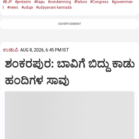
#BJP
#protests
#Kapu
#condemning
#failure
#Congress
#governmen
t
#news
#udupi
#udayavani kannada
ADVERTISEMENT
ಉಡುಪಿ
AUG 8, 2026, 6:45 PM IST
ಶಂಕರಪುರ: ಬಾವಿಗೆ ಬಿದ್ದು ಕಾಡು
ಹಂದಿಗಳ ಸಾವು