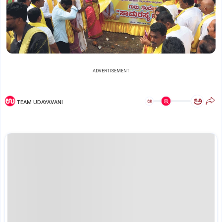
ADVERTISEMENT
ಅ
ಅ
TEAM UDAYAVANI