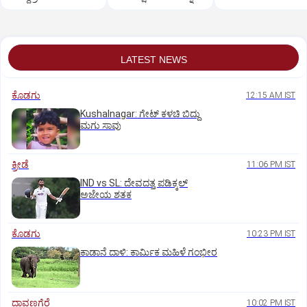
ಖಾದರ್
ಪ್ರಿಯಾ ಒತ್ತಾಯ
ಡಿಸೋಜಾ ಶ್ಲಾಘನೆ
LATEST NEWS
ಕೊಡಗು
12:15 AM IST
Kushalnagar: ಗೇಟ್ ಕಳಚಿ ಬಿದ್ದು
ಮಗು ಸಾವು
ಕ್ರೀಡೆ
11:06 PM IST
IND vs SL: ದೇವದತ್ತ ಪಡಿಕ್ಕಲ್‌
ಅಜೇಯ ಶತಕ
ಕೊಡಗು
10:23 PM IST
ಕಾಡಾನೆ ದಾಳಿ: ಕಾರ್ಮಿಕ ಮಹಿಳೆ ಗಂಭೀರ
ದಾವಣಗೆರೆ
10:02 PM IST