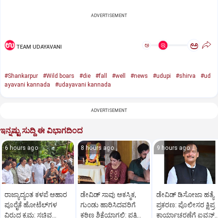
ADVERTISEMENT
ಅ
ಅ
TEAM UDAYAVANI
#Shankarpur
#Wild boars
#die
#fall
#well
#news
#udupi
#shirva
#ud
ayavani kannada
#udayavani kannada
ADVERTISEMENT
ಇನ್ನಷ್ಟು ಸುದ್ದಿ ಈ ವಿಭಾಗದಿಂದ
6 hours ago
8 hours ago
9 hours ago
ರಾಜ್ಯಾದ್ಯಂತ ಕಳಪೆ ಆಹಾರ
ಡೇವಿಡ್ ಸಾವು ಆಕಸ್ಮಿಕ,
ಡೇವಿಡ್ ಡಿಸೋಜಾ ಹತ್ಯೆ
ಪೂರೈಕೆ ಹೋಟೆಲ್‌ಗಳ
ಗುಂಡು ಹಾರಿಸಿದವರಿಗೆ
ಪ್ರಕರಣ: ಪೊಲೀಸರ ಕ್ಷಿಪ್ರ
ವಿರುದ್ಧ ಕ್ರಮ: ಸಚಿವ
ಕಠಿಣ ಶಿಕ್ಷೆಯಾಗಲಿ: ಪತ್ನಿ
ಕಾರ್ಯಾಚರಣೆಗೆ ಐವನ್