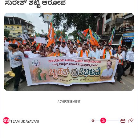
ಸುರೇಶ್ ಶೆಟ್ಟಿ ಆರೋಪ
ADVERTISEMENT
ಅ
ಅ
TEAM UDAYAVANI