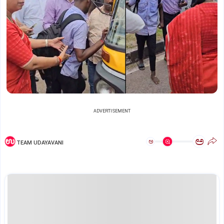
ADVERTISEMENT
ಅ
ಅ
TEAM UDAYAVANI