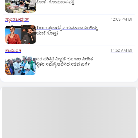
ಕೋಳಿ -ಗೋಮಾಂಸ ಪತ್ತೆ
ಸ್ಯಾಂಡಲ್‌ವುಡ್‌
12:03 PM IST
Toxic ಪ್ರಚಾರಕ್ಕೆ ನಯನತಾರಾ ಬಂದಿದ್ದು
ಯಾಕೆ ಗೊತ್ತಾ?
ಕಲಬುರಗಿ
11:52 AM IST
ಬರ ಪರಿಸ್ಥಿತಿ ವೀಕ್ಷಣೆ: ಬರಗಾಲ ಪೀಡಿತ
ರೈತರ ಸಮಸ್ಯೆ ಆಲಿಸಿದ ಸಚಿವ ಖರ್ಗೆ