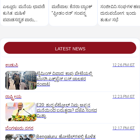
ಎಲ್ಲೂರು: ಮನೆಯ ಛಾವಣಿ
ಮಣಿಪಾಲ: ಕೆನರಾ ಬ್ಯಾಂಕ್‌
ಸಂಜೀವಿನಿ ಸಂಘಗಳ ಹ
ಕುಸಿತ: ಮಹಿಳೆ
"ಫ್ರೀಡಂ ರನ್‌' ಸಂಪನ್ನ
ದುರುಪಯೋಗ: ಇಂದು
ಪವಾಡಸದೃಶ ಪಾರು,
ತುರ್ತು ಸಭೆ
ಲಕ್ಷಾಂತರ ರೂ. ನಷ್ಟ!
LATEST NEWS
ಉಡುಪಿ
12:26 PM IST
ಟೈಮಿಂಗ್‌ ವಿವಾದ: ಕಾಪು ಪೇಟೆಯಲ್ಲಿ
ಖಾಸಗಿ ಎಕ್ಸ್‌ಪ್ರೆಸ್ ಬಸ್‌ ಚಾಲಕರ
ರಂಪಾಟ
ರಾಷ್ಟ್ರೀಯ
12:23 PM IST
E20: ಶುದ್ಧ ಪೆಟ್ರೋಲ್ ನಿಮ್ಮ ಅಪ್ಪನ
ಮನೆಯಿಂದ ಬರುತ್ತದಾ? ಬಿಜೆಪಿ ಸಂಸದ
ಮಿಶ್ರಾ
ಬೆಂಗಳೂರು ನಗರ
12:17 PM IST
Bengaluru: ಹೋಟೆಲ್‌ಗ‌ಳಲ್ಲಿ ಕೊಳೆತ