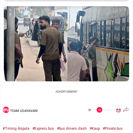
ADVERTISEMENT
ಅ
ಅ
TEAM UDAYAVANI
#Timing dispute
#Express bus
#bus drivers clash
#Kaup
#Private bus