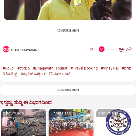
ADVERTISEMENT
ಅ
ಅ
TEAM UDAYAVANI
#Udupi
#ಉಡುಪಿ
#Bhagavathi Tourist
#Travel Booking
#Vinay Raj
#ಭಗವ
ತಿ ಟೂರಿಸ್ಟ್
#ಟ್ರಾವೆಲ್ ಬುಕ್ಕಿಂಗ್
#ವಿನಯ್ ರಾಜ್
ADVERTISEMENT
ಇನ್ನಷ್ಟು ಸುದ್ದಿ ಈ ವಿಭಾಗದಿಂದ
2 hours ago
3 hours ago
3 hours ago