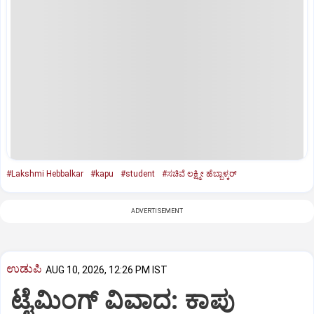
#Lakshmi Hebbalkar
#kapu
#student
#ಸಚಿವೆ ಲಕ್ಷ್ಮೀ ಹೆಬ್ಬಾಳ್ಕರ್
ADVERTISEMENT
ಉಡುಪಿ
AUG 10, 2026, 12:26 PM IST
ಟೈಮಿಂಗ್‌ ವಿವಾದ: ಕಾಪು